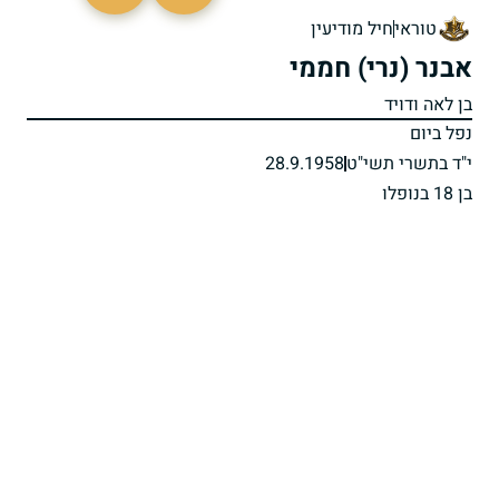
44956
טוראי
חיל מודיעין
אבנר (נרי) חממי
בן לאה ודויד
נפל ביום
י"ד בתשרי תשי"ט
28.9.1958
בן 18 בנופלו