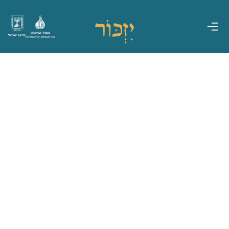
משרד הביטחון
מדינת ישראל
אגף משפחות, הנצחה ומורשת