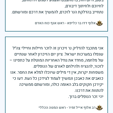
בשם, היום הזה, בו מתעצם הגעגוע לשמם ולדמותם,
נתחייב בהדלקת הנר לזכרם, להמשיך את דרכם ומורשתם.
אלוף דדו בר כליפא - ראש אגף כוח האדם
אני מתכבד להדליק נר זיכרון זה לזכר חיילות וחיילי צה״ל
שנפלו במערכות ישראל. ציון יום הזיכרון לאחר שנתיים
של מלחמה, מחדד את גודל האחריות המוטלת על כתפינו –
משפחות יקרות, אין די מילים שיוכלו למלא את החסר. אנו
כואבים את כאבכן ונמשיך לעמוד לצידכן כל העת. דעו כי
יקירכן חקוקים בלב האומה כולה, ומורשתם ממשיכה
יהי זכר הנופלים ברוך.
רב אלוף אייל זמיר - ראש המטה הכללי