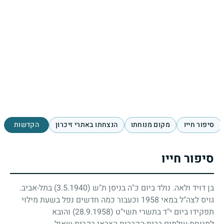
סיפור חייו
מקום מנוחתו
הנצחתו באתרי זיכרון
הקדשות
סיפור חייו
בן דויד ולאה. נולד ביום כ"ה בניסן ת"ש
(3.5.1940)
בתל-אביב.
גויס לצה"ל במאי
1958
וכעבור כמה חדשים נפל בשעת מילוי
תפקידו ביום י"ד בתשרי תשי"ט
(28.9.1958)
והובא
למנוחת-עולמים בבית-הקברות הצבאי בקרית-שאול.