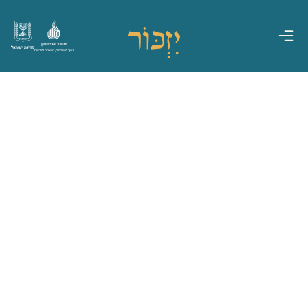
משרד הביטחון
מדינת ישראל
אגף משפחות, הנצחה ומורשת