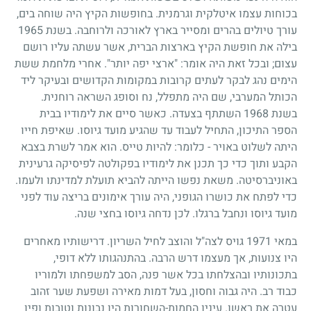
בכוחות עצמו איטלקית וגרמנית. בחופשות הקיץ היה שוחה בים,
עורך טיולים בהרים ומסייר בארץ לאורכה ולרוחבה. בשנת
1965
בילה את חופשת הקיץ בארצות הברית, אשר עשתה עליו רושם
עצום
;
ובכל זאת היה אומר: "ארצי יפה יותר". אחרי מלחמת ששת
הימים נהג לבקר לעתים קרובות במקומות הקדושים ובעיקר ליד
הכותל המערבי, שם היה מתפלל, נח וסופג השראה רוחנית.
בשנת
1968
השתתף בצעדה. כאשר סיים את לימודיו בבית
הספר התיכון, התחיל לעבוד עד שהגיע מועד גיוסו. שאיפת חייו
היתה לשלוט באויר - כלומר: להיות טייס. הוא אמר לשרת בצבא
הקבע ותוך כדי כך תכנן את לימודיו בפקולטה לפיסיקה גרעינית
באוניברסיטה. משאת נפשו הייתה להביא תועלת למדינתו ולעמו.
כדי לפתח את כושרו הגופני, היה עורך אימונים בריצה עוד לפני
מועד גיוסו ונחבל ברגלו. לכן נדחה גיוסו בחצי שנה.
במאי
1971
גויס לצה"ל והוצב לחיל השריון. דרישותיו מאחרים
היו צנועות, אך מעצמו דרש הרבה. בהתנהגותו ללא דופי,
בתכונותיו ובהצלחתו בכל אשר פנה, הסב למשפחתו ולמוריו
כבוד רב. היה גבוה וחסון, בעל דמות מאירה ושפעת שער זהוב
עטרה את ראשו. עיניו החמות-השחורות היו נבונות וטובות ופיו