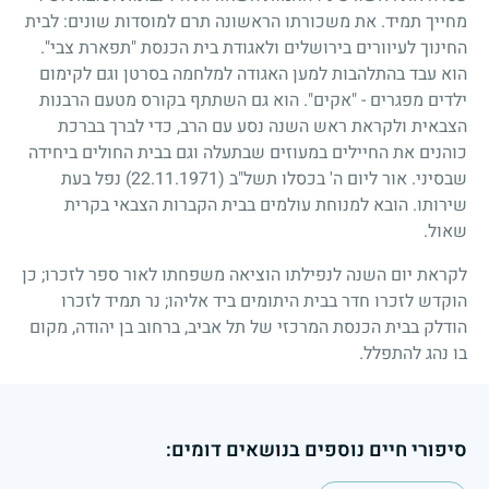
מחייך תמיד. את משכורתו הראשונה תרם למוסדות שונים: לבית
החינוך לעיוורים בירושלים ולאגודת בית הכנסת "תפארת צבי".
הוא עבד בהתלהבות למען האגודה למלחמה בסרטן וגם לקימום
ילדים מפגרים - "אקים". הוא גם השתתף בקורס מטעם הרבנות
הצבאית ולקראת ראש השנה נסע עם הרב, כדי לברך בברכת
כוהנים את החיילים במעוזים שבתעלה וגם בבית החולים ביחידה
שבסיני. אור ליום ה' בכסלו תשל"ב
(22.11.1971)
נפל בעת
שירותו. הובא למנוחת עולמים בבית הקברות הצבאי בקרית
שאול.
לקראת יום השנה לנפילתו הוציאה משפחתו לאור ספר לזכרו
;
כן
הוקדש לזכרו חדר בבית היתומים ביד אליהו
;
נר תמיד לזכרו
הודלק בבית הכנסת המרכזי של תל אביב, ברחוב בן יהודה, מקום
בו נהג להתפלל.
סיפורי חיים נוספים בנושאים דומים: