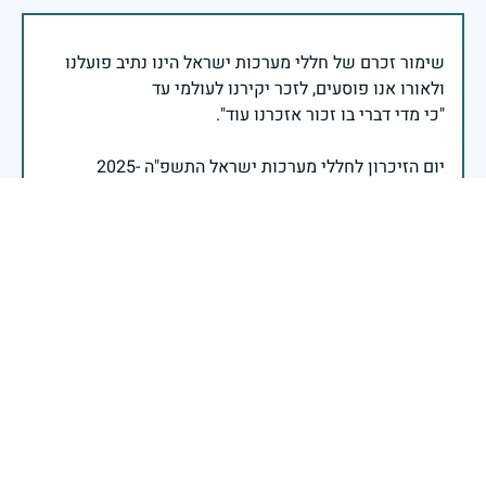
שימור זכרם של חללי מערכות ישראל הינו נתיב פועלנו
יום הזיכרון לחללי מערכות ישראל התשפ"ה -2025
משרד הביטחון- אגף משפחות, הנצחה ומורשת
אזכור, את אלו שיצאו עימי לקרב ולא שבו, ולהם אין מי
אזכור, שהכאב לא יעבור לעולם, והזמן, הוא לא מרפה ולא
אזכור, את צדקת הדרך, ואשבע שוב, שמה שהיה לא יהיה