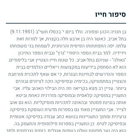
סיפור חייו
בן חנניה הכהן וצפורה. נולד ביום י' בכסלו תשי"ב
(9.11.1951)
בתל אביב. כאשר היה בן ארבע חלה בקצרת, אך למרות זאת
עלתה יפה התפתחותו הפיסית והרוחנית, לשמחת בני משפחתו
וידידיה. למד בבית הספר היסודי "גרץ" ובבית הספר התיכון
"גאולה" - שניהם בתל-אביב. כל שנות חייו הצטיין אבי בלימודים.
הוא לא הסתפק בידיעות במקצועות ריאליים הנלמדים בבית
הספר והנדרשים לבחינות הבגרות, כי אם שאף לתכנית מורחבת
והצטיין במתמטיקה, בכימיה ובפיסיקה וזכה לציונים גבוהים
ביותר. עניין רב מצא בקריאה וזה היה הבילוי האהוב עליו. אבי
התעניין במוסיקה קלאסית ובמוסיקה מודרנית כאחת וביטא
אותה בנגינת פסנתר ובהאזנה לתכניות מוסיקליות. הוא גם אהב
לצייר. אבי התעניין מאוד גם בספרות מדעית העוסקת בפיסיקה
גרעינית ומתוך התעניינות בנושא כתב עבודה בפיסיקה אטומית
ובפיסיקה לטיס. כן התעניין בספרות פילוסופית והתעמק בה.
הוא היה נער מפותח ושלט בשפות אנגלית, רוסית וצרפתית ולמד