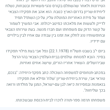
הטירונות ולאחר שהשתלם בקורס נהגי-משאיות ובטבחות, נשלח
ליחידת-שריון בדרום הארץ כטבח. הוא אהב את תפקידו הצבאי
ועמד על מידת האחריות המוטלת עליו, על-כן השתדל תמיד
לדייק ולעשות את מלאכתו כמיטב-יכולתו. אבי המשיך לשמור
על קשר הדוק עם משפחתו ועם חברו מנשה. בעת שירותו הצבאי
ובחופשותיו נהג לחלק את זמנו בין עבודה עם אחיו לבין בילויים
עם ידידיו.
ביום י"ב בשבט תשל"ח
(22.1.1978)
נפל אבי בעת מילוי תפקידו
בסיני. הובא למנוחת- עולמים בבית-העלמין הצבאי בהר-הרצל
שבירושלים. השאיר אחריו הורים, שישה אחים ואחיות.
במכתב-תנחומים למשפחה השכולה כתב מפקד-היחידה: "בנכם,
טוראי אבי, שירת ביחידת-שריון 'שלח' ומילא את תפקידו
בנאמנות ובמסירות כיאה לבן עם-ישראל, המגן על מולדתו ורואה
בכך שליחות".
משפחתו תרמה ספר-תורה לזכרו לבית-הכנסת שבשכונתו.