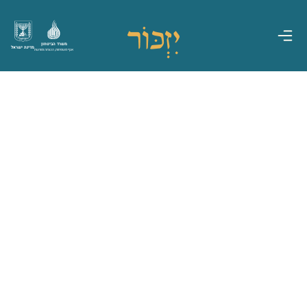
משרד הביטחון
מדינת ישראל
אגף משפחות, הנצחה ומורשת