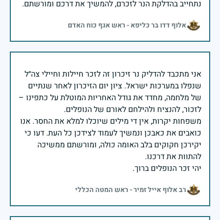
נתחייב בהדלקת הנר לזכרם, להמשיך את דרכם ומורשתם.
אלוף דדו בר כליפא - ראש אגף כוח האדם
אני מתכבד להדליק נר זיכרון זה לזכר חיילות וחיילי צה״ל
שנפלו במערכות ישראל. ציון יום הזיכרון לאחר שנתיים
של מלחמה, מחדד את גודל האחריות המוטלת על כתפינו –
משפחות יקרות, אין די מילים שיוכלו למלא את החסר. אנו
כואבים את כאבכן ונמשיך לעמוד לצידכן כל העת. דעו כי
יקירכן חקוקים בלב האומה כולה, ומורשתם ממשיכה
יהי זכר הנופלים ברוך.
רב אלוף אייל זמיר - ראש המטה הכללי