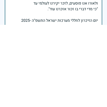
יום הזיכרון לחללי מערכות ישראל התשפ"ה -2025
משרד הביטחון- אגף משפחות, הנצחה ומורשת
אזכור, את אלו שיצאו עימי לקרב ולא שבו, ולהם אין מי
אזכור, שהכאב לא יעבור לעולם, והזמן, הוא לא מרפה ולא
אזכור, את צדקת הדרך, ואשבע שוב, שמה שהיה לא יהיה
ביום הזה, אני נתקף געגוע לדמותם, לחיתוך דיבורם,