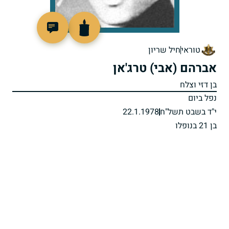
97575
טוראי
חיל שריון
אברהם (אבי) טרג'אן
בן דזי וצלח
נפל ביום
י"ד בשבט תשל"ח
22.1.1978
בן 21 בנופלו