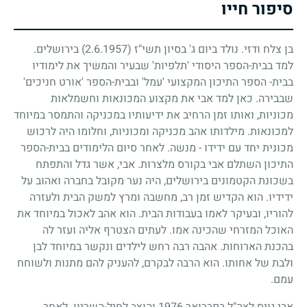
סיפור חייו
בן צלח ודזי. נולד ביום ג' בסיון תשי"ז
(2.6.1957)
בירושלים.
למד בבית-הספר היסודי 'תלפיות' שבעיר והמשיך את לימודיו
בבית- הספר התיכון המקצועי 'עמל' ובבית-הספר 'אורט חניכים'
שבבירה. כאן למד אבי את מקצוע המכונאות וחשמלאות
מכוניות, ואותו זמן הרחיב את ידיעותיו במכניקה והתמסר במיוחד
למכונאות. מילדותו אהב מכניקה ומכוניות, וחלומו היה לרכוש
מכונית יחד עם ידידו - מנשה. לאחר סיום הלימודים בבית-הספר
התיכון השתלם אבי בקורס מלצרות. אבי, אשר גדל והתפתח
בשכונת הקטמונים בירושלים, היה נער מקובל בחברה ואהוב על
ידידיו. הוא הקדיש זמן רב, מחשבה ומרץ למשק הבית ולעזרה
להוריו, ובעיקר לאמו בעבודות הבית. הוא אהב לאכול במיוחד את
האוכל המזרחי שהכינה אמו. לעתים הצטרף אליה ועזר לה
בהכנת הארוחות. אהבה רבה רחש לילדים ונקשר במיוחד לבן
ולבת של אחותו. הוא הרבה לבקרם, להעניק להם מתנות ולשוחח
עמם.
אבי גויס לצה"ל בפברואר
1976
והוצב לחיל-השריון. לאחר