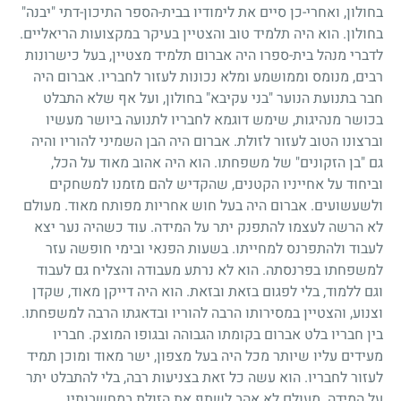
בחולון, ואחרי-כן סיים את לימודיו בבית-הספר התיכון-דתי "יבנה"
בחולון. הוא היה תלמיד טוב והצטיין בעיקר במקצועות הריאליים.
לדברי מנהל בית-ספרו היה אברום תלמיד מצטיין, בעל כישרונות
רבים, מנומס וממושמע ומלא נכונות לעזור לחבריו. אברום היה
חבר בתנועת הנוער "בני עקיבא" בחולון, ועל אף שלא התבלט
בכושר מנהיגות, שימש דוגמא לחבריו לתנועה ביושר מעשיו
וברצונו הטוב לעזור לזולת. אברום היה הבן השמיני להוריו והיה
גם "בן הזקונים" של משפחתו. הוא היה אהוב מאוד על הכל,
וביחוד על אחייניו הקטנים, שהקדיש להם מזמנו למשחקים
ולשעשועים. אברום היה בעל חוש אחריות מפותח מאוד. מעולם
לא הרשה לעצמו להתפנק יתר על המידה. עוד כשהיה נער יצא
לעבוד ולהתפרנס למחייתו. בשעות הפנאי ובימי חופשה עזר
למשפחתו בפרנסתה. הוא לא נרתע מעבודה והצליח גם לעבוד
וגם ללמוד, בלי לפגום בזאת ובזאת. הוא היה דייקן מאוד, שקדן
וצנוע, והצטיין במסירותו הרבה להוריו ובדאגתו הרבה למשפחתו.
בין חבריו בלט אברום בקומתו הגבוהה ובגופו המוצק. חבריו
מעידים עליו שיותר מכל היה בעל מצפון, ישר מאוד ומוכן תמיד
לעזור לחבריו. הוא עשה כל זאת בצניעות רבה, בלי להתבלט יתר
על המידה. מעולם לא אהב לשתף את הזולת במחשבותיו