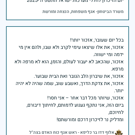
יום הזיכרון לחללי מערכות ישראל התשפ"ה -2025
משרד הביטחון- אגף משפחות, הנצחה ומורשת
אזכור, את אלו שיצאו עימי לקרב ולא שבו, ולהם אין מי
אזכור, שהכאב לא יעבור לעולם, והזמן, הוא לא מרפה ולא
אזכור, את צדקת הדרך, ואשבע שוב, שמה שהיה לא יהיה
ביום הזה, אני נתקף געגוע לדמותם, לחיתוך דיבורם,
ומדליק נר לזיכרון דרכם ומורשתם!
אלוף דדו בר כליפא - ראש אגף כוח האדם בצה"ל