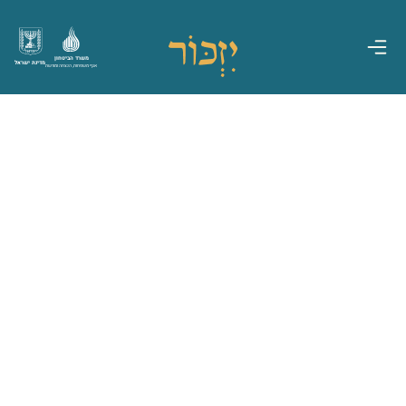
משרד הביטחון
מדינת ישראל
אגף משפחות, הנצחה ומורשת