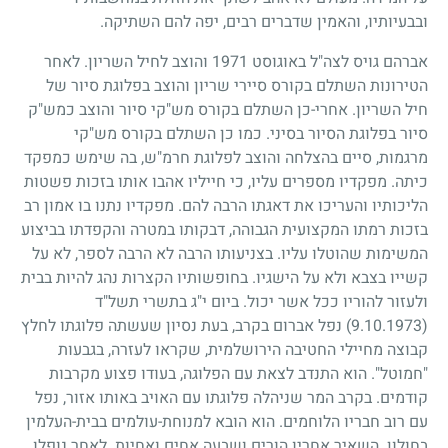
ובבעיותיו, והאמין שדברים רבים, יפה להם השתיקה.
אברהם גויס לצה"ל באוגוסט
1971
והוצב לחיל השריון. לאחר
הטירונות השתלם בקורס סיירי שריון והוצב בפלוגת סיור של
חיל השריון. אחרי-כן השתלם בקורס מש"קי סיור והוצב כמש"ק
סיור בפלוגת הסיור בסיני. כמו כן השתלם בקורס מש"קי
מרגמות, סיים בהצלחה והוצב לפלוגת חרמ"ש, בה שימש כמפקד
כיתה. מפקדיו מספרים עליו, כי חייליו אהבו אותו בזכות פשטות
הליכותיו והעריכו את דאגתו הרבה להם. מפקדיו נתנו בו אמון רב
בזכות רמתו המקצועית הגבוהה, דבקותו במטרה והקפדתו בביצוע
המשימות שהוטלו עליו. בצניעותו הרבה לא הרבה לספר, לא על
קשייו בצבא ולא על הישגיו. בחופשותיו הקצרות נהג להיות בבית
ולעזור להוריו ככל אשר יכול. ביום י"ג בתשרי תשל"ד
(9.10.1973)
נפל אברום בקרב, בעת נסיון שעשתה פלוגתו לחלץ
קבוצה מחיילי החטיבה הירושלמית, שקראו לעזרה, בגבעות
"חמוטל". הוא התנדב לצאת עם הפלוגה, בעודו פצוע מקרבות
קודמים. בקרב המר שניהלה פלוגתו עם האויב באותו אזור, נפל
עם רוב חבריו הלוחמים. הוא הובא למנוחת-עולמים בבית-העלמין
בחולון. השאיר אחריו הורים ושבעה אחים ואחיות. לאחר נופלו