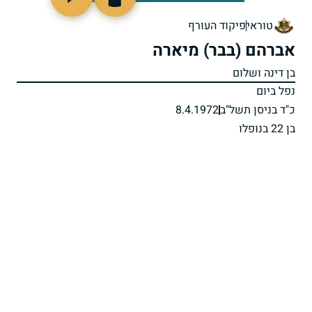
93128
טוראי
פיקוד העורף
אברהם (בבר) מיארה
בן דינה ושלום
נפל ביום
כ"ד בניסן תשל"ב
8.4.1972
בן 22 בנופלו