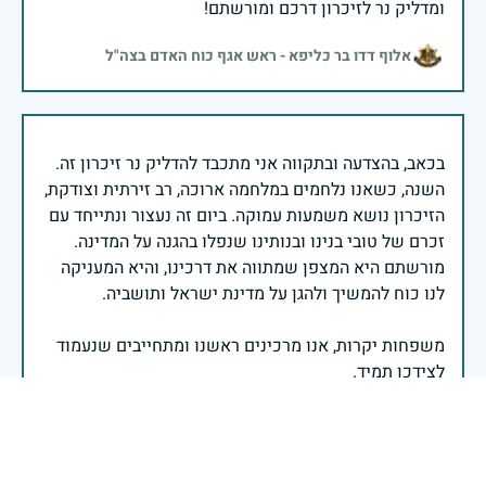
ומדליק נר לזיכרון דרכם ומורשתם!
אלוף דדו בר כליפא - ראש אגף כוח האדם בצה"ל
בכאב, בהצדעה ובתקווה אני מתכבד להדליק נר זיכרון זה.
השנה, כשאנו נלחמים במלחמה ארוכה, רב זירתית וצודקת,
הזיכרון נושא משמעות עמוקה. ביום זה נעצור ונתייחד עם
זכרם של טובי בנינו ובנותינו שנפלו בהגנה על המדינה.
מורשתם היא המצפן שמתווה את דרכינו, והיא המעניקה
משפחות יקרות, אנו מרכינים ראשנו ומתחייבים שנעמוד
יהי זכר הנופלים ברוך.
רב אלוף אייל זמיר - ראש המטה הכללי