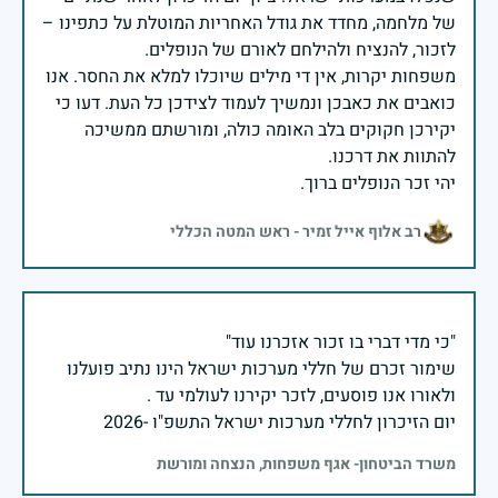
של מלחמה, מחדד את גודל האחריות המוטלת על כתפינו –
משפחות יקרות, אין די מילים שיוכלו למלא את החסר. אנו
כואבים את כאבכן ונמשיך לעמוד לצידכן כל העת. דעו כי
יקירכן חקוקים בלב האומה כולה, ומורשתם ממשיכה
יהי זכר הנופלים ברוך.
רב אלוף אייל זמיר - ראש המטה הכללי
שימור זכרם של חללי מערכות ישראל הינו נתיב פועלנו
יום הזיכרון לחללי מערכות ישראל התשפ"ו -2026
משרד הביטחון- אגף משפחות, הנצחה ומורשת