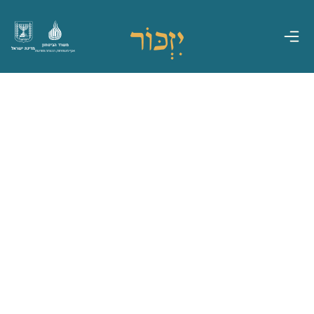
משרד הביטחון
מדינת ישראל
אגף משפחות, הנצחה ומורשת