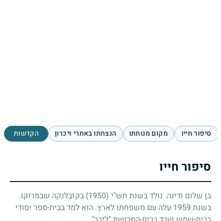
סיפור חייו
מקום מנוחתו
הנצחתו באתרי זיכרון
הקדשות
סיפור חייו
בן שלום ודינה. נולד בשנת תש"י
(1950)
בקזבלנקה שבמרוקו.
בשנת
1959
עלה עם משפחתו לארץ. הוא למד בבית-ספר יסודי
בבית-שמש ועבד בבית-החרושת "ליבר".