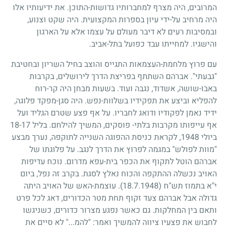
המרובים, היה מצרף למחברותיו גדושות-התוכן. את ידיעותיו אלו
היה מרחיב על-ידי עיון בספרות המקצועית. היה שקט וצנוע,
ובמסיבות רעים לא דיבר מעולם על עצמו אלא על הארגון
והישגיו. למחייתו עבד כפועל בתל-אביב.
עם פרוץ מלחמת-העצמאות התגייס והוצב בחיל השריון ובחטיבת
"גבעתי". אברהם השתתף בפריצת הדרך לירושלים, בקרבות
באבו-שושה, אשדוד, נגבה ועוד. בשעות מבחן היה קר-רוח
להפליא וביצע את תפקידיו בשלוות-נפש. היה סגן-מפקד פלוגה,
ידיד נאמן לפקודיו ודואג לחבריו. על אף פצע שטרם הגליד ועל
אף עייפותו מקרבות בלתי- פוסקים, המשיך להילחם. בליל
17
-
18
ביולי
1948
, לקראת כניסת ההפוגה השנייה לתוקפה, נערך מבצע
"מוות לפולש" במגמה לפרוץ את הדרך לנגב. על פלוגתו של
אברהם הוטל לתקוף את הכפר בית-עפא מדרום. נוכח עדיפות
האויב נכשלה ההתקפה והכוח נאלץ לסגת. בקרב זה נפל, ביום
י"א בתמוז תש"ח
(18.7.1948)
. עוצמת-האש של האויב היתה
גדולה אבל אברהם צעד זקוף תחת מטר הכדורים, דאג לכל פרט
ותאם בין המחלקות. גם כאשר נפגע מצרור כדורים, כשניגשו
לחבוש את פצעיו ציווה להמשיך ואמר: "להמ..." לא סיים את