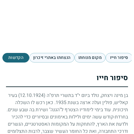
סיפור חייו
מקום מנוחתו
הנצחתו באתרי זיכרון
הקדשות
סיפור חייו
בן מינה ויצחק, נולד ביום י"ד בתשרי תרפ"ה
(12.10.1924)
בעיר
קאליש, פולין ועלה ארצה בשנת
1935
. כאן רכש לו השכלה
תיכונית. עוד בימי לימודיו הצטרף ל"הגנה" ושירת בה שבע שנים.
בחרדת-קודש עשה ימים ולילות באימונים ובסיורים כדי להכיר
ולדעת את הארץ, להתחקות על המקומות האסטרטגיים, הגשרים
ודרכי התחבורה, ואת כל החומר העשיר שצבר, לרבות התצלומים