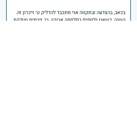
בכאב, בהצדעה ובתקווה אני מתכבד להדליק נר זיכרון זה.
השנה, כשאנו נלחמים במלחמה ארוכה, רב זירתית וצודקת,
הזיכרון נושא משמעות עמוקה. ביום זה נעצור ונתייחד עם
זכרם של טובי בנינו ובנותינו שנפלו בהגנה על המדינה.
מורשתם היא המצפן שמתווה את דרכינו, והיא המעניקה
משפחות יקרות, אנו מרכינים ראשנו ומתחייבים שנעמוד
יהי זכר הנופלים ברוך.
רב אלוף אייל זמיר - ראש המטה הכללי
בשעה שאנו זוכרים את גודל תרומתם ועומק מסירות
נפשם של טובי בנינו ובנותינו, נופלי מערכות ישראל