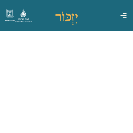
משרד הביטחון
מדינת ישראל
אגף משפחות, הנצחה ומורשת