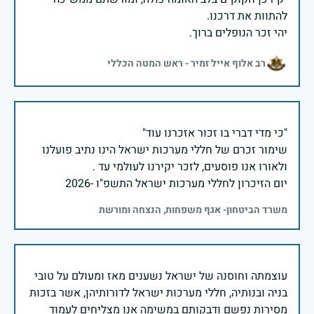
יהי זכר הנופלים ברוך.
רב אלוף אייל זמיר - ראש המטה הכללי
שימור זכרם של חללי מערכות ישראל הינו נתיב פועלנו
יום הזיכרון לחללי מערכות ישראל התשפ"ו -2026
משרד הביטחון- אגף משפחות, הנצחה ומורשת
עוצמתה וחוסנה של ישראל נשענים מאז ומעולם על טובי
בניה ובנותיה, חללי מערכות ישראל לדורותיהן, אשר בזכות
מסירות נפשם ודבקותם במשימה אנו מצליחים לעמוד