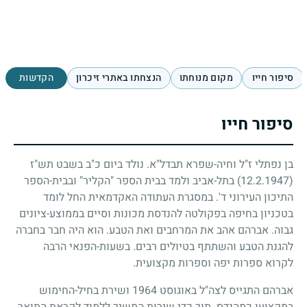
סיפור חייו
מקום מנוחתו
הנצחתו באתרי זיכרון
הקדשות
סיפור חייו
בן נפתלי ז"ל וחיה-שפרא תבדל"א. נולד ביום כ"ב בשבט תש"ז
(12.2.1947)
בתל-אביב ולמד בבית הספר "הקליר" ובבית-הספר
התיכון העירוני ד'. במסגרת העתודה האקדמאית החל לומד
בטכניון בחיפה בפקולטה להנדסת מכונות וסיים בממוצע-ציונים
גבוה. אברהם אהב את המרחבים ואת הטבע. הוא היה חבר בחברה
להגנת הטבע והשתתף בטיולים רבים. בשעות-הפנאי הרבה
לקרוא ספרות יפה וספרות מקצועית.
אברהם התגייס לצה"ל באוגוסט
1964
ושירת בחיל-החימוש
במקצועו כמהנדס. תוך כדי שירות המשיך ללמוד לקראת התואר