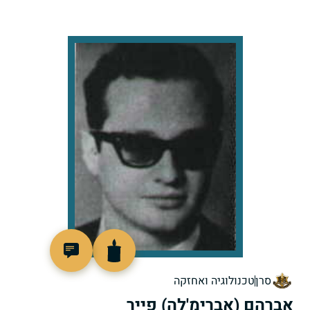
93201
סרן
טכנולוגיה ואחזקה
אברהם (אברימ'לה) פייר