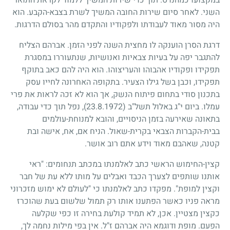
השני. לאחר סיום שירות החובה המשיך לשרת בצבא-הקבע. הוא
היה מסור מאוד לעבודתו ולפקודיו והתקדם מהר בסולם הדרגות.
דרגת הסרן הוענקה לו מחצית השנה לפני הזמן. אברהם הצליח
להתגבר יפה על בעיות צבאיות ואנושיות, שנתעוררו במסגרת
תפקידו ופקודיו אהבוהו והעריצוהו. הוא היה להם כאב בתוקף
תפקידו, וכבן בשל גילו הצעיר. בתקופה האחרונה לחייו עסק
בתכנון סודי בתחום פיתוח הנשק, אך הוא לא זכה לראות את פרי
עמלו. ביום י"ג באלול תשל"ב
(23.8.1972)
, נפל תוך כדי עבודה,
בתאונה שאירעה בזמן הניסויים, והובא למנוחת-עולמים
בבית-הקברות הצבאי בקרית-שאול. הניח אם, אח, אישה ובת
קטנה, שאהבם מאוד וידע אתם רוב אושר.
קצין-החימוש הראשי כתב לאלמנתו במכתב תנחומים: "ראי
אותנו שותפים לצערך הכבד ואבלים על מותו ללא עת של חבר
וקצין למופת". מפקדו כתב לאלמנתו כי "לעולם לא ימוש מזכרוני
מראה פניו כאשר הפתענו אותו רק תמול שלשום בעת שהוכרז
כקצין מצטיין. אכן, לא תמיד קולעת בחירה זו כפי שקלעה
הפעם. מופת ודוגמא היה אברהם ז"ל. אין בפי מילות נחמה לך,