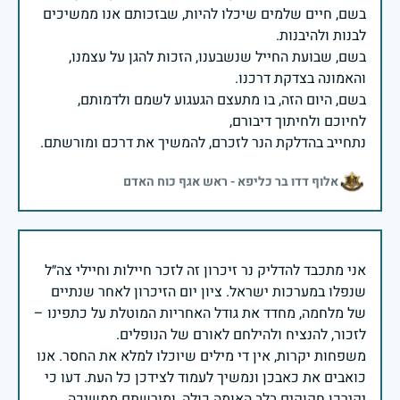
בשם, חיים שלמים שיכלו להיות, שבזכותם אנו ממשיכים
בשם, שבועת החייל שנשבענו, הזכות להגן על עצמנו,
בשם, היום הזה, בו מתעצם הגעגוע לשמם ולדמותם,
נתחייב בהדלקת הנר לזכרם, להמשיך את דרכם ומורשתם.
אלוף דדו בר כליפא - ראש אגף כוח האדם
אני מתכבד להדליק נר זיכרון זה לזכר חיילות וחיילי צה״ל
שנפלו במערכות ישראל. ציון יום הזיכרון לאחר שנתיים
של מלחמה, מחדד את גודל האחריות המוטלת על כתפינו –
משפחות יקרות, אין די מילים שיוכלו למלא את החסר. אנו
כואבים את כאבכן ונמשיך לעמוד לצידכן כל העת. דעו כי
יקירכן חקוקים בלב האומה כולה, ומורשתם ממשיכה