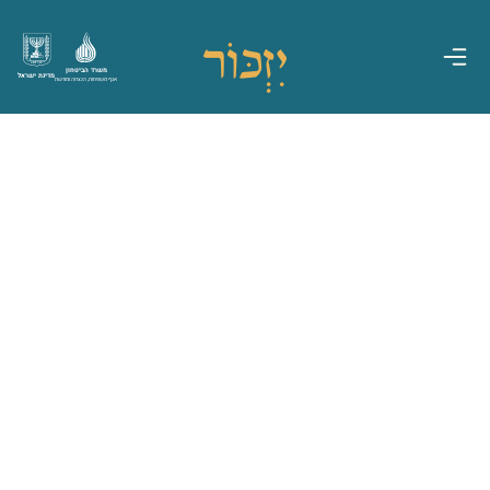
משרד הביטחון
מדינת ישראל
אגף משפחות, הנצחה ומורשת