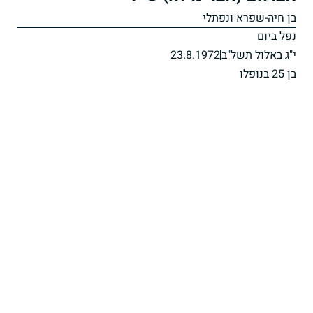
בן חיה-שפרא ונפתלי
נפל ביום
י"ג באלול תשל"ב
23.8.1972
בן 25 בנופלו