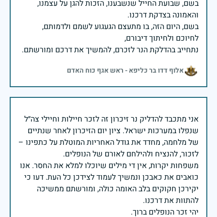
בשם, שבועת החייל שנשבענו, הזכות להגן על עצמנו,
בשם, היום הזה, בו מתעצם הגעגוע לשמם ולדמותם,
נתחייב בהדלקת הנר לזכרם, להמשיך את דרכם ומורשתם.
אלוף דדו בר כליפא - ראש אגף כוח האדם
אני מתכבד להדליק נר זיכרון זה לזכר חיילות וחיילי צה״ל
שנפלו במערכות ישראל. ציון יום הזיכרון לאחר שנתיים
של מלחמה, מחדד את גודל האחריות המוטלת על כתפינו –
משפחות יקרות, אין די מילים שיוכלו למלא את החסר. אנו
כואבים את כאבכן ונמשיך לעמוד לצידכן כל העת. דעו כי
יקירכן חקוקים בלב האומה כולה, ומורשתם ממשיכה
יהי זכר הנופלים ברוך.