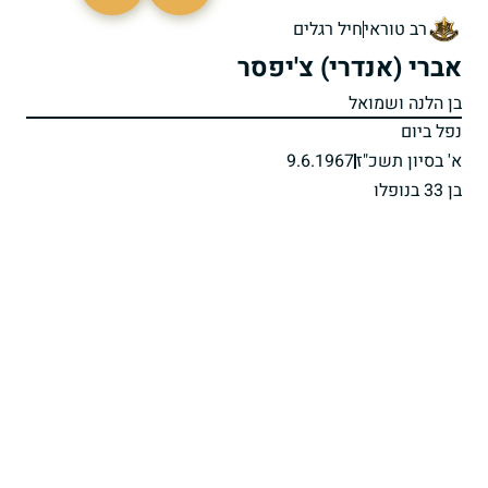
45694
רב טוראי
חיל רגלים
אברי (אנדרי) צ'יפסר
בן הלנה ושמואל
נפל ביום
א' בסיון תשכ"ז
9.6.1967
בן 33 בנופלו