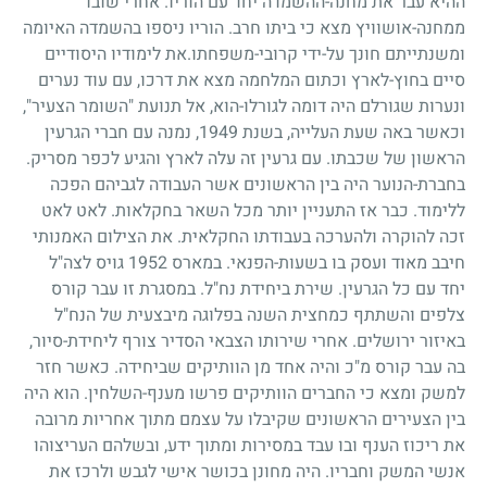
ההיא עבר את מחנה-ההשמדה יחד עם הוריו. אחרי שובו
ממחנה-אושוויץ מצא כי ביתו חרב. הוריו ניספו בהשמדה האיומה
ומשנתייתם חונך על-ידי קרובי-משפחתו.את לימודיו היסודיים
סיים בחוץ-לארץ וכתום המלחמה מצא את דרכו, עם עוד נערים
ונערות שגורלם היה דומה לגורלו-הוא, אל תנועת "השומר הצעיר",
וכאשר באה שעת העלייה, בשנת
1949
, נמנה עם חברי הגרעין
הראשון של שכבתו. עם גרעין זה עלה לארץ והגיע לכפר מסריק.
בחברת-הנוער היה בין הראשונים אשר העבודה לגביהם הפכה
ללימוד. כבר אז התעניין יותר מכל השאר בחקלאות. לאט לאט
זכה להוקרה ולהערכה בעבודתו החקלאית. את הצילום האמנותי
חיבב מאוד ועסק בו בשעות-הפנאי. במארס
1952
גויס לצה"ל
יחד עם כל הגרעין. שירת ביחידת נח"ל. במסגרת זו עבר קורס
צלפים והשתתף כמחצית השנה בפלוגה מיבצעית של הנח"ל
באיזור ירושלים. אחרי שירותו הצבאי הסדיר צורף ליחידת-סיור,
בה עבר קורס מ"כ והיה אחד מן הוותיקים שביחידה. כאשר חזר
למשק ומצא כי החברים הוותיקים פרשו מענף-השלחין. הוא היה
בין הצעירים הראשונים שקיבלו על עצמם מתוך אחריות מרובה
את ריכוז הענף ובו עבד במסירות ומתוך ידע, ובשלהם העריצוהו
אנשי המשק וחבריו. היה מחונן בכושר אישי לגבש ולרכז את