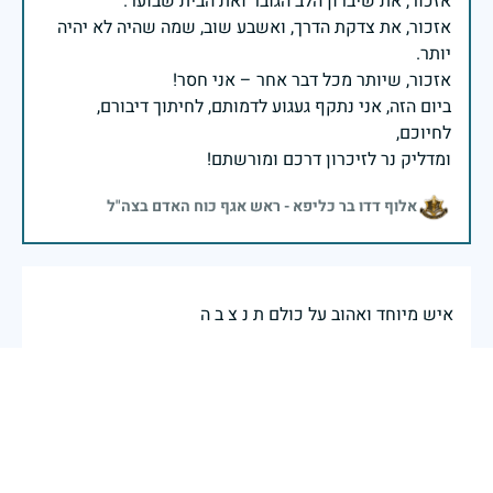
אזכור, את צדקת הדרך, ואשבע שוב, שמה שהיה לא יהיה
ביום הזה, אני נתקף געגוע לדמותם, לחיתוך דיבורם,
ומדליק נר לזיכרון דרכם ומורשתם!
אלוף דדו בר כליפא - ראש אגף כוח האדם בצה"ל
איש מיוחד ואהוב על כולם ת נ צ ב ה
אמנון טאובה
|
29 באפריל 2025
דיווח
בכאב, בהצדעה ובתקווה אני מתכבד להדליק נר זיכרון זה.
השנה, כשאנו נלחמים במלחמה ארוכה, רב זירתית וצודקת,