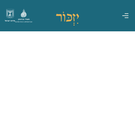
משרד הביטחון
מדינת ישראל
אגף משפחות, הנצחה ומורשת