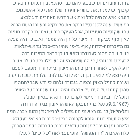
צוות העובדים ונחשב בעיניהם כבר-סמכא. בין תכונותיו כאיש
קיבוץ יש למנות את כושר-הוויתור שלו ואת יכולת-השכנוע.
דוגמא אישית היה לכל ואת אשר דרש מאחרים ידע לבצע
במעשיו. שנה לפני נפלו ביקר את סלובקיה ובשובו משם הביא
עמו שקופיות מעניינות, אבל העיקר היה שנצטברו בקרבו חוויות
לאין סוף מביקורו זה, אשר עליהן היה מספר, ואגב-כך היה מעלה
גם מזיכרונות-ילדותו, אף-על-פי שהיו רבי-סבל וגדושי-תלאות.
כשם שהה מסור לעבודתו ולמשקו כן הראה מסירות רבה
לרעייתו ולבנותיו, כי המשפחה היתה בשבילו בית משלו, אשר
ידע להקים לאחר חורבן ביתו הראשון, בית הוריו. מפעם לפעם
היה יוצא למילואים וכן נקרא לדגל גם לפני מלחמת ששת הימים
ושירת כחייל מצוין ומסור. בגבורה נלחם כי ידע שבמלחמה זו
טמון קיומו של העם על אדמתו והיה בטוח שנתגבר על האויב
ונוכל לו - וביום החמישי לקרבותיה, הוא א' בסיון תשכ"ז
(9.6.1967)
, נפל בהיותו בקו האש הראשון בגיזרה דרדרה
ותל-הלאל, כי עם ראשוני המעפילים להרי-הגולן נמנה אברי. הניח
אישה ושתי בנות. הובא לקבורה בבית-הקברות הצבאי בעפולה
ולאחר זמן הועבר למנוחת-עולמים בבית-הקברות בכפר מסריק.
עלון הקיבוץ, "הד הנעשה", הופיע במלאת "שלושים" לנפלו