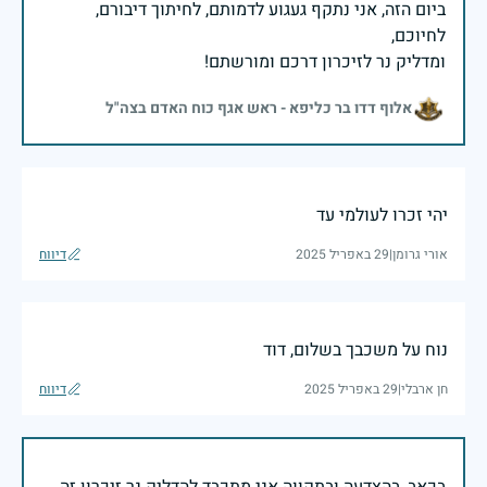
ביום הזה, אני נתקף געגוע לדמותם, לחיתוך דיבורם,
ומדליק נר לזיכרון דרכם ומורשתם!
אלוף דדו בר כליפא - ראש אגף כוח האדם בצה"ל
יהי זכרו לעולמי עד
אורי גרומן
|
29 באפריל 2025
דיווח
נוח על משכבך בשלום, דוד
חן ארבלי
|
29 באפריל 2025
דיווח
בכאב, בהצדעה ובתקווה אני מתכבד להדליק נר זיכרון זה.