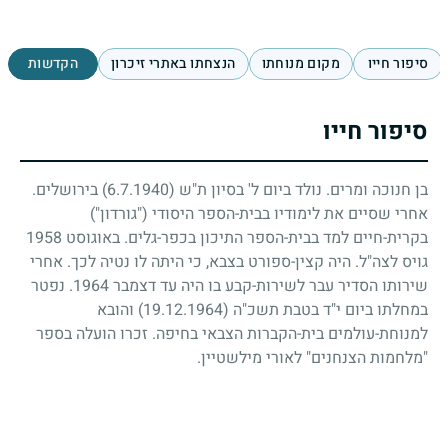
סיפור חייו
מקום מנוחתו
הנצחתו באתרי זיכרון
הקדשות
סיפור חייו
בן חנוכה ומרים. נולד ביום ל' בסיון ת"ש
(6.7.1940)
בירושלים.
אחרי שסיים את לימודיו בבית-הספר היסודי ("גורדון")
בקרית-חיים למד בבית-הספר התיכון בכפר-גלים. באוגוסט
1958
גויס לצה"ל. היה קצין-ספורט בצבא, כי היתה לו נטיה לכך. אחרי
שירותו הסדיר עבר לשירות-קבע בו היה עד דצמבר
1964
. נפטר
במחלתו ביום י"ד בטבת תשכ"ה
(19.12.1964)
והובא
למנוחת-עולמים בית-הקברות הצבאי בחיפה. זכרו הועלה בספר
"מלחמות הצנחנים" לאורי מילשטיין.