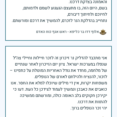
בשם, היום הזה, בו מתעצם הגעגוע לשמם ולדמותם,
נתחייב בהדלקת הנר לזכרם, להמשיך את דרכם ומורשתם.
אלוף דדו בר כליפא - ראש אגף כוח האדם
אני מתכבד להדליק נר זיכרון זה לזכר חיילות וחיילי צה״ל
שנפלו במערכות ישראל. ציון יום הזיכרון לאחר שנתיים
של מלחמה, מחדד את גודל האחריות המוטלת על כתפינו –
משפחות יקרות, אין די מילים שיוכלו למלא את החסר. אנו
כואבים את כאבכן ונמשיך לעמוד לצידכן כל העת. דעו כי
יקירכן חקוקים בלב האומה כולה, ומורשתם ממשיכה
יהי זכר הנופלים ברוך.