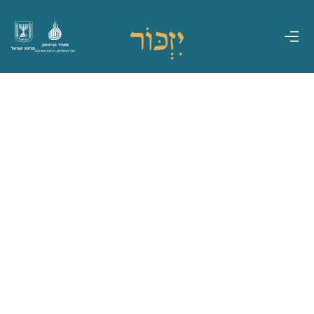
משרד הביטחון
מדינת ישראל
אגף משפחות, הנצחה ומורשת