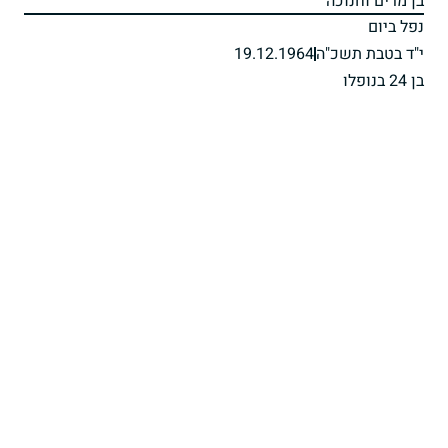
בן מרים וחנוכה
נפל ביום
י"ד בטבת תשכ"ה
19.12.1964
בן 24 בנופלו