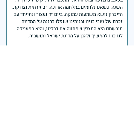
השנה, כשאנו נלחמים במלחמה ארוכה, רב זירתית וצודקת,
הזיכרון נושא משמעות עמוקה. ביום זה נעצור ונתייחד עם
זכרם של טובי בנינו ובנותינו שנפלו בהגנה על המדינה.
מורשתם היא המצפן שמתווה את דרכינו, והיא המעניקה
משפחות יקרות, אנו מרכינים ראשנו ומתחייבים שנעמוד
יהי זכר הנופלים ברוך.
רב אלוף אייל זמיר - ראש המטה הכללי
לזכר בן הדודיהי זכרו ברוך שלי
28 באפריל 2025
דיווח