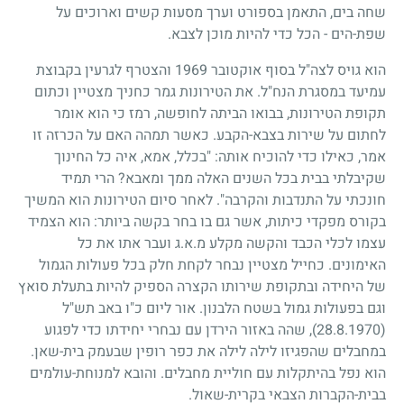
שחה בים, התאמן בספורט וערך מסעות קשים וארוכים על
שפת-הים - הכל כדי להיות מוכן לצבא.
הוא גויס לצה"ל בסוף אוקטובר
1969
והצטרף לגרעין בקבוצת
עמיעד במסגרת הנח"ל. את הטירונות גמר כחניך מצטיין וכתום
תקופת הטירונות, בבואו הביתה לחופשה, רמז כי הוא אומר
לחתום על שירות בצבא-הקבע. כאשר תמהה האם על הכרזה זו
אמר, כאילו כדי להוכיח אותה: "בכלל, אמא, איה כל החינוך
שקיבלתי בבית בכל השנים האלה ממך ומאבא? הרי תמיד
חונכתי על התנדבות והקרבה". לאחר סיום הטירונות הוא המשיך
בקורס מפקדי כיתות, אשר גם בו בחר בקשה ביותר: הוא הצמיד
עצמו לכלי הכבד והקשה מקלע מ.א.ג ועבר אתו את כל
האימונים. כחייל מצטיין נבחר לקחת חלק בכל פעולות הגמול
של היחידה ובתקופת שירותו הקצרה הספיק להיות בתעלת סואץ
וגם בפעולות גמול בשטח הלבנון. אור ליום כ"ו באב תש"ל
(28.8.1970)
, שהה באזור הירדן עם נבחרי יחידתו כדי לפגוע
במחבלים שהפגיזו לילה לילה את כפר רופין שבעמק בית-שאן.
הוא נפל בהיתקלות עם חוליית מחבלים. והובא למנוחת-עולמים
בבית-הקברות הצבאי בקרית-שאול.