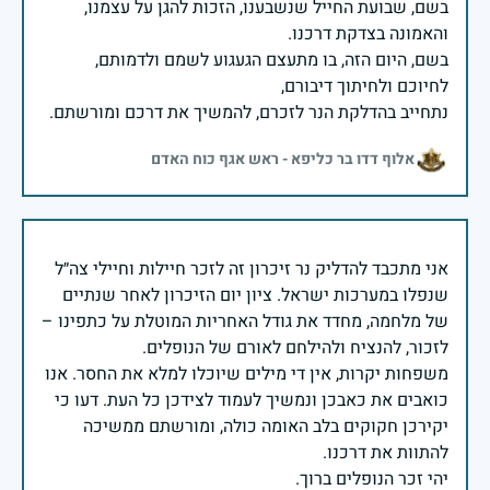
בשם, שבועת החייל שנשבענו, הזכות להגן על עצמנו,
בשם, היום הזה, בו מתעצם הגעגוע לשמם ולדמותם,
נתחייב בהדלקת הנר לזכרם, להמשיך את דרכם ומורשתם.
אלוף דדו בר כליפא - ראש אגף כוח האדם
אני מתכבד להדליק נר זיכרון זה לזכר חיילות וחיילי צה״ל
שנפלו במערכות ישראל. ציון יום הזיכרון לאחר שנתיים
של מלחמה, מחדד את גודל האחריות המוטלת על כתפינו –
משפחות יקרות, אין די מילים שיוכלו למלא את החסר. אנו
כואבים את כאבכן ונמשיך לעמוד לצידכן כל העת. דעו כי
יקירכן חקוקים בלב האומה כולה, ומורשתם ממשיכה
יהי זכר הנופלים ברוך.