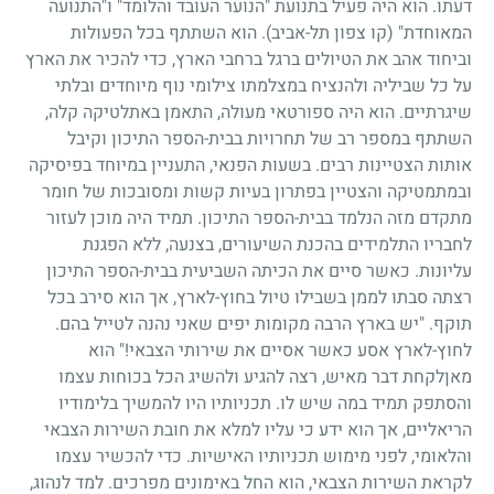
דעתו. הוא היה פעיל בתנועת "הנוער העובד והלומד" ו"התנועה
המאוחדת" (קו צפון תל-אביב). הוא השתתף בכל הפעולות
וביחוד אהב את הטיולים ברגל ברחבי הארץ, כדי להכיר את הארץ
על כל שביליה ולהנציח במצלמתו צילומי נוף מיוחדים ובלתי
שיגרתיים. הוא היה ספורטאי מעולה, התאמן באתלטיקה קלה,
השתתף במספר רב של תחרויות בבית-הספר התיכון וקיבל
אותות הצטיינות רבים. בשעות הפנאי, התעניין במיוחד בפיסיקה
ובמתמטיקה והצטיין בפתרון בעיות קשות ומסובכות של חומר
מתקדם מזה הנלמד בבית-הספר התיכון. תמיד היה מוכן לעזור
לחבריו התלמידים בהכנת השיעורים, בצנעה, ללא הפגנת
עליונות. כאשר סיים את הכיתה השביעית בבית-הספר התיכון
רצתה סבתו לממן בשבילו טיול בחוץ-לארץ, אך הוא סירב בכל
תוקף. "יש בארץ הרבה מקומות יפים שאני נהנה לטייל בהם.
לחוץ-לארץ אסע כאשר אסיים את שירותי הצבאי!" הוא
מאןלקחת דבר מאיש, רצה להגיע ולהשיג הכל בכוחות עצמו
והסתפק תמיד במה שיש לו. תכניותיו היו להמשיך בלימודיו
הריאליים, אך הוא ידע כי עליו למלא את חובת השירות הצבאי
והלאומי, לפני מימוש תכניותיו האישיות. כדי להכשיר עצמו
לקראת השירות הצבאי, הוא החל באימונים מפרכים. למד לנהוג,