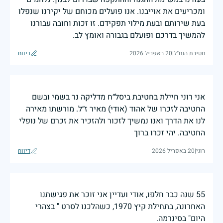
ומכריעים את אוייבנו. אנו פועלים מכוחם של יקירנו שנפלו
בעת שירותם ובעת מילוי תפקידם. זו זכות וחובה עבורנו
להמשיך בדרכם ופועלם בגבורה ואומץ לב.
חטיבת הנח״ל
|
20 באפריל 2026
דיווח
אני רוני חיילת בחטיבת ביסל״ח מדליקה נר בשמי ובשם
החטיבה לזכרו של אהוד (אודי) מאיר ז״ל. מורשתו מאירה
לנו את הדרך ואנו נמשיך לזכור ולהזכיר את זכרם של נופלי
החטיבה. יהי זכרו ברוך
רוני
|
20 באפריל 2026
דיווח
55 שנה כבר חלפו, אודי ועדיין אני זוכר את פגישתנו
האחרונה, בתחילת קיץ 1970, כשהלכנו לסרט " בצהרי
היום" בסינרמה.