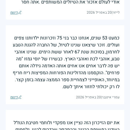
אודי לעולם אזכור את הטיולים המשותפים .אתה חסר
לייזר
|
20 באפריל 2026
דיווח
כמעט 53 שנים, אנחנו כבר בני 75 וזכרונות ילדותנו צפים
ועולים. זוכר שיצאנו שנינו לטיול, של החברה להגנת הטבע
לחרמון, בסוכות שנת 67 לאחר ששת הימים. שנינו אוהבי
טבע, אוהבי לכת ואוהבי הארץ. כבשירו של יוסי גמזו "מה
יש פה לדבר אחים אנו אחים אותה האדמה גידלה אותם
פרחים". הוקסמנו מהדולינות הפורחות המפיצות ריח חריף
במיוחד, האופייני לצמחיית ספר הממצה עצמה בזמן קצר.
לו רק יכולתי לחזור איתך לשם.
עמרי אינגבר
|
20 באפריל 2026
דיווח
את יום הזיכרון הזה נציין אנו מפקדי ולוחמי חטיבת הנח״ל
בעודנו במשימת ההגנה וההתקפה שבדרום לבנון. נלחמים