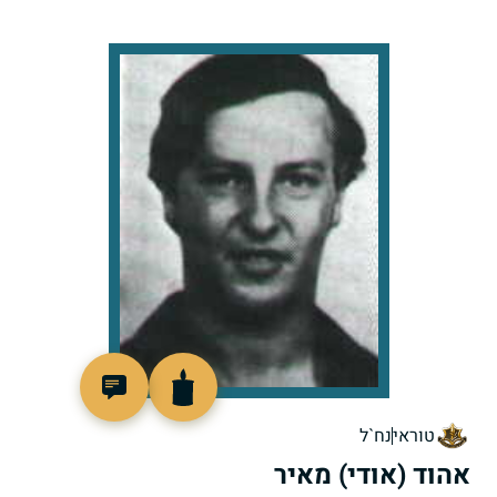
92701
טוראי
נח`ל
אהוד (אודי) מאיר