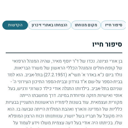
סיפור חייו
מקום מנוחתו
הנצחתו באתרי זיכרון
הקדשות
סיפור חייו
בן אורי וציונה. נכדו של ד"ר יוסף מאיר, שהיה המנהל הרפואי
של קופת-חולים והמנהל הכללי הראשון של משרד הבריאות.
נולד ביום כ"א באדר א' תשי"א
(27.2.1951)
בתל-אביב. הוא למד
בבית-הספר על-שם א"ד גורדון ובבית-הספר התיכון העירוני ה' -
שניהם בתל-אביב. בילדותו התגלה אודי כילד כשרוני ורגיש, בעל
אופי ואישיות חזקה ומיוחדת במינה. דרך מחשבתו הייתה
מקורית ועצמאית. עוד בשנות לימודיו הראשונות התעניין בבעיות
כלליות של המדינה והארץ ואהבת המולדת הייתה טבועה בו. הוא
היה מקובל על חבריו בשל יושרו, ענוותנותו וכוח הרצון המופלא
שלו. בכיתתו היה אודי בעל דעה עצמית משלו וידע לעמוד על