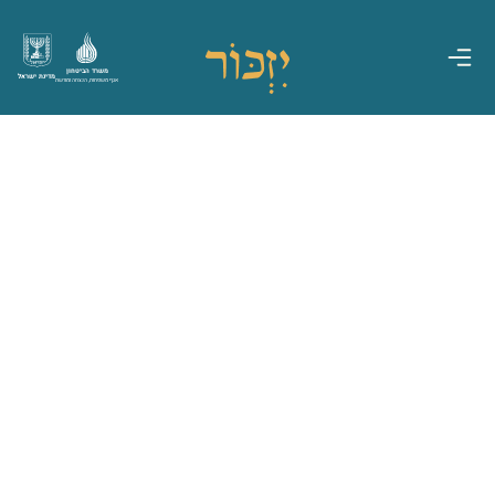
משרד הביטחון
מדינת ישראל
אגף משפחות, הנצחה ומורשת