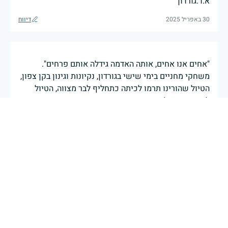
א.ד.גורדון
30 באפריל 2025
דיווח
"אחים אנו אחים, אותה האדמה גידלה אותם פרחים".
משחקי מחניים בימי שישי בגורדון, נקיונות וגינון בקן צפון,
הטיול שהורינו תרמו לכיתה כתחליף לבר מצווה, הטיול
לחרמון מייד לאחר ששת הימים. אתה עמי תמיד.
עמרי אינגבר
|
29 באפריל 2025
דיווח
זוכרת תמיד
גילה צנטנר
|
29 באפריל 2025
דיווח
תמיד בלבי אתה.