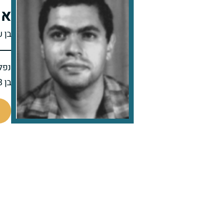
אה
בן ע
נפל 
בן 28 בנופלו
512158