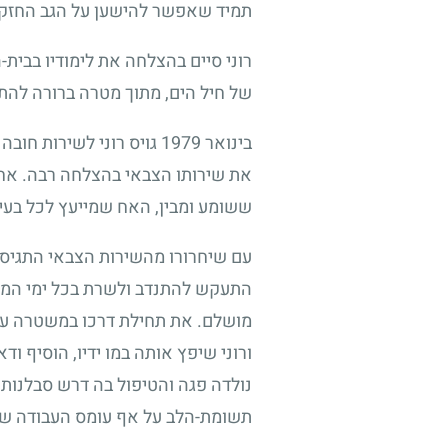
תמיד שאפשר להישען על הגב החזק 
רוני סיים בהצלחה את לימודיו בבית-
של חיל הים, מתוך מטרה ברורה להתגי
בינואר
1979
גויס רוני לשירות חובה
את שירותו הצבאי בהצלחה רבה. אחות
ששומע ומבין, האח שמייעץ לכל בעי
עם שיחרורו מהשירות הצבאי התגיס ר
התעקש להתנדב ולשרת בכל ימי המלח
מושלם. את תחילת דרכו במשטרה עש
ורוני שיפץ אותה במו ידיו, הוסיף 
נולדה פגה והטיפול בה דרש סבלנות 
תשומת-הלב על אף עומס העבודה שהי