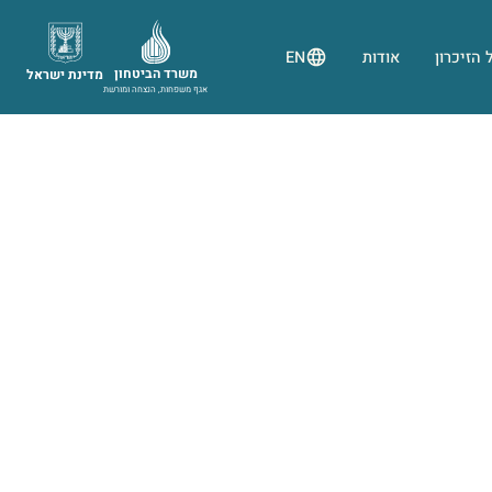
 הזיכרון
אודות
EN
משרד הביטחון
מדינת ישראל
אגף משפחות, הנצחה ומורשת