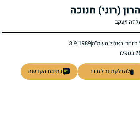
רון (רוני) חנוכה
ליזה ויעקב
ביום
ד' באלול תשמ"ט
3.9.1989
להדלקת נר לזכרו
כתיבת הקדשה