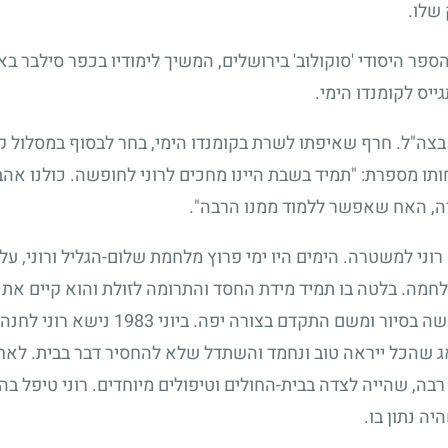
שלו.
הספר היסודי 'סוקולוב' בירושלים, המשיך לימודיו בכפר סילבר ב
יס לקומנדו הימי.
 בצה"ל. חרף שאיפתו לשרת בקומנדו הימי, בחר לבסוף במסלול קרבי
ו מספרת: "תמיד בשבת היינו מחכים לרוני לחופשה. כולנו אהב
ה, האח שאפשר ללמוד ממנו הרבה".
וני למשטרה. הימים היו ימי פרוץ מלחמת שלום-הגליל ורוני, ע
מה. בלטה בו תמיד מידת החסד והתרומה לזולת והוא קיים את ה
ה בסיור ומשם התקדם בצורה יפה. ביוני
1983
נישא רוני לחנה.
ודאג שהכל ייראה טוב ונחמד והשתדל שלא להחסיר דבר בבית. לא
רבה, שהייה לצדה בבית-החולים וטיפולים מיוחדים. רוני טיפל ב
ה נתון בו.