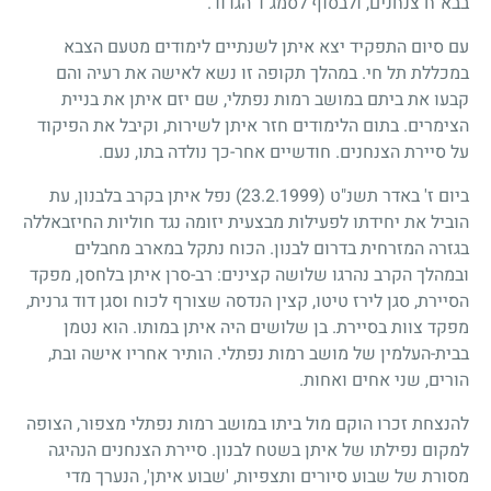
בבא"ח צנחנים, ולבסוף לסמג"ד הגדוד.
עם סיום התפקיד יצא איתן לשנתיים לימודים מטעם הצבא
במכללת תל חי. במהלך תקופה זו נשא לאישה את רעיה והם
קבעו את ביתם במושב רמות נפתלי, שם יזם איתן את בניית
הצימרים. בתום הלימודים חזר איתן לשירות, וקיבל את הפיקוד
על סיירת הצנחנים. חודשיים אחר-כך נולדה בתו, נעם.
ביום ז' באדר תשנ"ט
(23.2.1999)
נפל איתן בקרב בלבנון, עת
הוביל את יחידתו לפעילות מבצעית יזומה נגד חוליות החיזבאללה
בגזרה המזרחית בדרום לבנון. הכוח נתקל במארב מחבלים
ובמהלך הקרב נהרגו שלושה קצינים: רב-סרן איתן בלחסן, מפקד
הסיירת, סגן לירז טיטו, קצין הנדסה שצורף לכוח וסגן דוד גרנית,
מפקד צוות בסיירת. בן שלושים היה איתן במותו. הוא נטמן
בבית-העלמין של מושב רמות נפתלי. הותיר אחריו אישה ובת,
הורים, שני אחים ואחות.
להנצחת זכרו הוקם מול ביתו במושב רמות נפתלי מצפור, הצופה
למקום נפילתו של איתן בשטח לבנון. סיירת הצנחנים הנהיגה
מסורת של שבוע סיורים ותצפיות, 'שבוע איתן', הנערך מדי