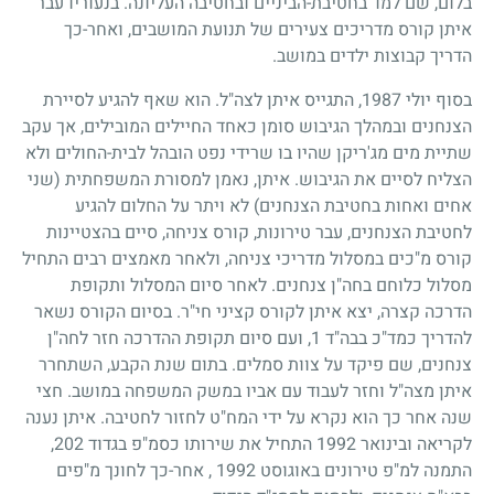
בלום, שם למד בחטיבת-הביניים ובחטיבה העליונה. בנעוריו עבר
איתן קורס מדריכים צעירים של תנועת המושבים, ואחר-כך
הדריך קבוצות ילדים במושב.
בסוף יולי
1987
, התגייס איתן לצה"ל. הוא שאף להגיע לסיירת
הצנחנים ובמהלך הגיבוש סומן כאחד החיילים המובילים, אך עקב
שתיית מים מג'ריקן שהיו בו שרידי נפט הובהל לבית-החולים ולא
הצליח לסיים את הגיבוש. איתן, נאמן למסורת המשפחתית (שני
אחים ואחות בחטיבת הצנחנים) לא ויתר על החלום להגיע
לחטיבת הצנחנים, עבר טירונות, קורס צניחה, סיים בהצטיינות
קורס מ"כים במסלול מדריכי צניחה, ולאחר מאמצים רבים התחיל
מסלול כלוחם בחה"ן צנחנים. לאחר סיום המסלול ותקופת
הדרכה קצרה, יצא איתן לקורס קציני חי"ר. בסיום הקורס נשאר
להדריך כמד"כ בבה"ד
1
, ועם סיום תקופת ההדרכה חזר לחה"ן
צנחנים, שם פיקד על צוות סמלים. בתום שנת הקבע, השתחרר
איתן מצה"ל וחזר לעבוד עם אביו במשק המשפחה במושב. חצי
שנה אחר כך הוא נקרא על ידי המח"ט לחזור לחטיבה. איתן נענה
לקריאה ובינואר
1992
התחיל את שירותו כסמ"פ בגדוד
202
,
התמנה למ"פ טירונים באוגוסט
1992
, אחר-כך לחונך מ"פים