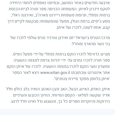
ארבעה חודשים באזור המושב, ובסיומו נאספים לוחמי היחידה
לטקס זיכרון לאיתן. המשפחה הכניסה ספר תורה לבית-הכנסת
ברמות נפתלי, תרומת משפחת ריירנט מארה"ב, ואירגנה ראלי,
מסע ג'יפים, ברמת הגולן, מפעל שהמשפחה מבקשת לקיים דרך
קבע, אחת לשנה, לזכרו של איתן.
מרכז הטניס בישראל יזם ואירגן טורניר טניס עולמי לזכרו של
בני נוער מהארץ ומחו"ל.
מגרש כדורסל לזכרו הוקם ברמות נפתלי על-ידי מפעל הפיס.
ספר תורה לזכרו נתרם על- ידי יהדות צרפת למצפה הושעיה
ומועדון נוער הוקם לזכרו במצפה הושעיה. לזכרו של איתן הוקם
אתר אינטרנט שכתובתו
www.eitan.gov.il
ויצא לאור הספר
'איתן בלחסן מפקד סיירת צנחנים".
איתן, האדם, האיש, הבעל, האב והבן האהוב הותיר בלב כולם חלל
אדיר שקשה למלאו - הקסם המיוחד, החיוך הכובש והעיניים
הירוקות והיוקדות חסרים כל כך, והגעגוע גדל ואינו חדל לרגע.