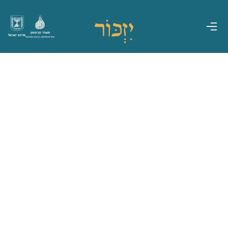
משרד הביטחון
מדינת ישראל
אגף משפחות, הנצחה ומורשת