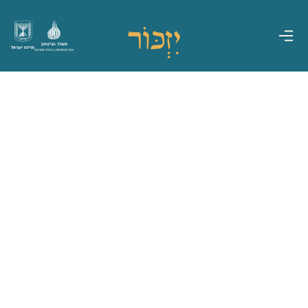
משרד הביטחון
מדינת ישראל
אגף משפחות, הנצחה ומורשת