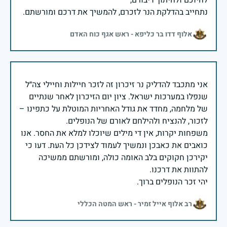
נתחייב בהדלקת הנר לזכרם, להמשיך את דרכם ומורשתם.
אלוף דדו בר כליפא - ראש אגף כוח האדם
אני מתכבד להדליק נר זיכרון זה לזכר חיילות וחיילי צה״ל
שנפלו במערכות ישראל. ציון יום הזיכרון לאחר שנתיים
של מלחמה, מחדד את גודל האחריות המוטלת על כתפינו –
משפחות יקרות, אין די מילים שיוכלו למלא את החסר. אנו
כואבים את כאבכן ונמשיך לעמוד לצידכן כל העת. דעו כי
יקירכן חקוקים בלב האומה כולה, ומורשתם ממשיכה
יהי זכר הנופלים ברוך.
רב אלוף אייל זמיר - ראש המטה הכללי