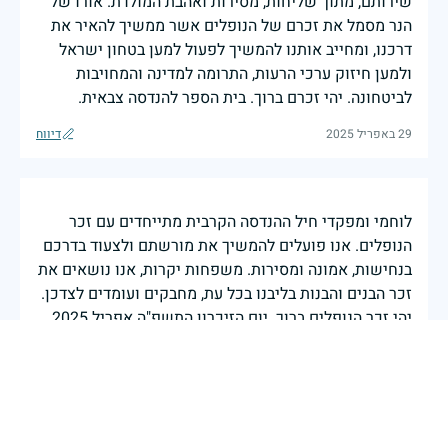
שירותם, מתוך שליחות, מסירות ואהבת המולדת. אורו של
הנר מסמל את זכרם של הנופלים אשר ממשיך להאיר את
דרכנו, ומחייב אותנו להמשיך לפעול למען בטחון ישראל
ולמען חיזוק ערכי הרעות, התרומה למדינה והמחויבות
לביטחונה. יהי זכרם ברוך. בית הספר להנדסה צבאית.
29 באפריל 2025
דיווח
לוחמי ומפקדי חיל ההנדסה הקרבית מתייחדים עם זכר
הנופלים. אנו פועלים להמשיך את מורשתם ולצעוד בדרכם
בנחישות, אמונה ומסירות. משפחות יקרות, אנו נושאים את
זכר הבנים והבנות בליבנו בכל עת, מחבקים ועומדים לצדכן.
יהי זכר הנופלים ברוך. יום הזיכרון התשפ"ה אפריל 2025
חיל ההנדסה הקרבית
|
28 באפריל 2025
דיווח
בשעה שאנו זוכרים את גודל תרומתם ועומק מסירות