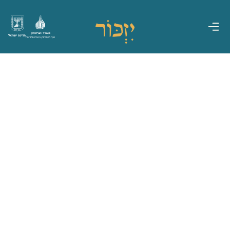
משרד הביטחון
מדינת ישראל
אגף משפחות, הנצחה ומורשת