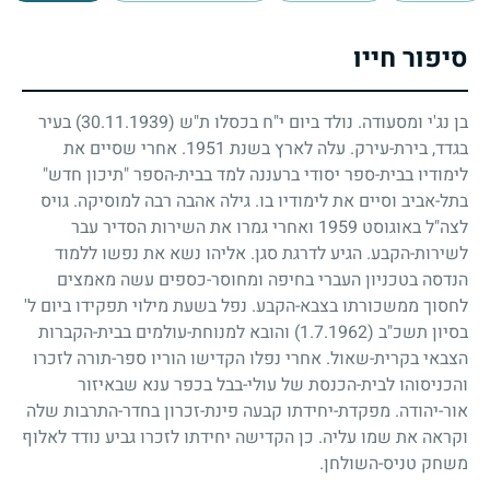
סיפור חייו
בן נג'י ומסעודה. נולד ביום י"ח בכסלו ת"ש
(30.11.1939)
בעיר
בגדד, בירת-עירק. עלה לארץ בשנת
1951
. אחרי שסיים את
לימודיו בבית-ספר יסודי ברעננה למד בבית-הספר "תיכון חדש"
בתל-אביב וסיים את לימודיו בו. גילה אהבה רבה למוסיקה. גויס
לצה"ל באוגוסט
1959
ואחרי גמרו את השירות הסדיר עבר
לשירות-הקבע. הגיע לדרגת סגן. אליהו נשא את נפשו ללמוד
הנדסה בטכניון העברי בחיפה ומחוסר-כספים עשה מאמצים
לחסוך ממשכורתו בצבא-הקבע. נפל בשעת מילוי תפקידו ביום ל'
בסיון תשכ"ב
(1.7.1962)
והובא למנוחת-עולמים בבית-הקברות
הצבאי בקרית-שאול. אחרי נפלו הקדישו הוריו ספר-תורה לזכרו
והכניסוהו לבית-הכנסת של עולי-בבל בכפר ענא שבאיזור
אור-יהודה. מפקדת-יחידתו קבעה פינת-זכרון בחדר-התרבות שלה
וקראה את שמו עליה. כן הקדישה יחידתו לזכרו גביע נודד לאלוף
משחק טניס-השולחן.