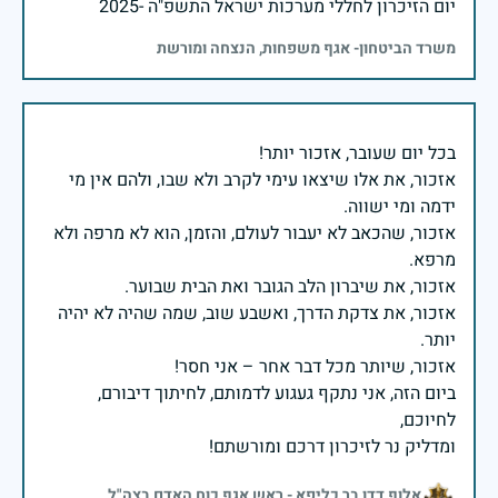
יום הזיכרון לחללי מערכות ישראל התשפ"ה -2025
משרד הביטחון- אגף משפחות, הנצחה ומורשת
אזכור, את אלו שיצאו עימי לקרב ולא שבו, ולהם אין מי
אזכור, שהכאב לא יעבור לעולם, והזמן, הוא לא מרפה ולא
אזכור, את צדקת הדרך, ואשבע שוב, שמה שהיה לא יהיה
ביום הזה, אני נתקף געגוע לדמותם, לחיתוך דיבורם,
ומדליק נר לזיכרון דרכם ומורשתם!
אלוף דדו בר כליפא - ראש אגף כוח האדם בצה"ל