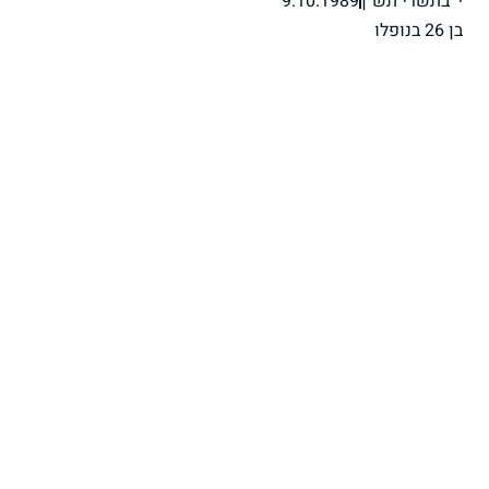
י' בתשרי תש"ן
9.10.1989
בן 26 בנופלו