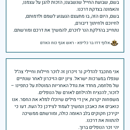
בשם, שבועת החייל שנשבענו, הזכות להגן על עצמנו,
בשם, היום הזה, בו מתעצם הגעגוע לשמם ולדמותם,
נתחייב בהדלקת הנר לזכרם, להמשיך את דרכם ומורשתם.
אלוף דדו בר כליפא - ראש אגף כוח האדם
אני מתכבד להדליק נר זיכרון זה לזכר חיילות וחיילי צה״ל
שנפלו במערכות ישראל. ציון יום הזיכרון לאחר שנתיים
של מלחמה, מחדד את גודל האחריות המוטלת על כתפינו –
משפחות יקרות, אין די מילים שיוכלו למלא את החסר. אנו
כואבים את כאבכן ונמשיך לעמוד לצידכן כל העת. דעו כי
יקירכן חקוקים בלב האומה כולה, ומורשתם ממשיכה
יהי זכר הנופלים ברוך.