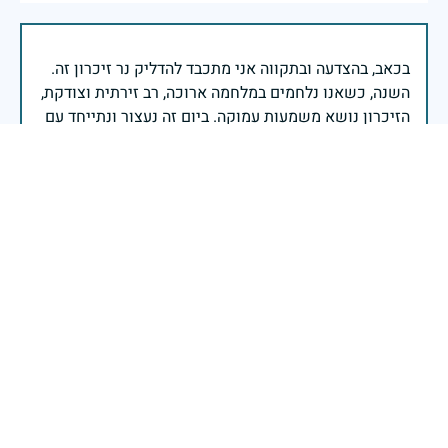
בכאב, בהצדעה ובתקווה אני מתכבד להדליק נר זיכרון זה.
השנה, כשאנו נלחמים במלחמה ארוכה, רב זירתית וצודקת,
הזיכרון נושא משמעות עמוקה. ביום זה נעצור ונתייחד עם
זכרם של טובי בנינו ובנותינו שנפלו בהגנה על המדינה.
מורשתם היא המצפן שמתווה את דרכינו, והיא המעניקה
משפחות יקרות, אנו מרכינים ראשנו ומתחייבים שנעמוד
יהי זכר הנופלים ברוך.
רב אלוף אייל זמיר - ראש המטה הכללי