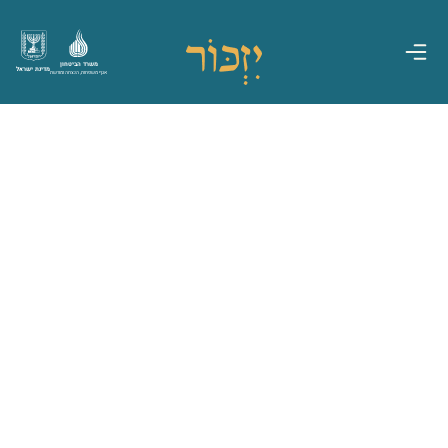
משרד הביטחון
מדינת ישראל
אגף משפחות, הנצחה ומורשת