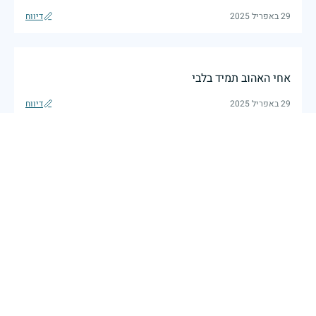
29 באפריל 2025
דיווח
אחי האהוב תמיד בלבי
29 באפריל 2025
דיווח
עזר יקר יהי זכרך ברוך.
אברהם ברוקס
|
29 באפריל 2025
דיווח
לא נשכח אותך לעולם איש יקר ומדהים!!
David
|
29 באפריל 2025
דיווח