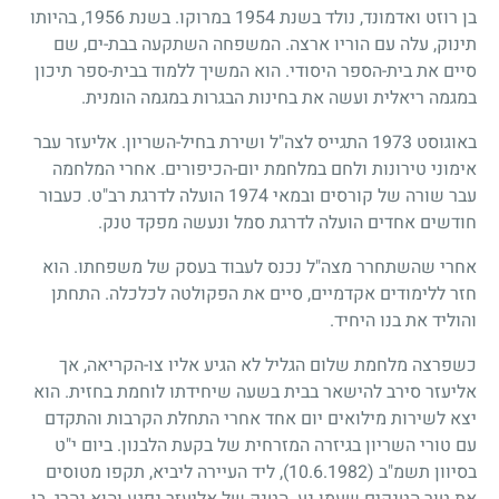
בן רוזט ואדמונד, נולד בשנת
1954
במרוקו. בשנת
1956
, בהיותו
תינוק, עלה עם הוריו ארצה. המשפחה השתקעה בבת-ים, שם
סיים את בית-הספר היסודי. הוא המשיך ללמוד בבית-ספר תיכון
במגמה ריאלית ועשה את בחינות הבגרות במגמה הומנית.
באוגוסט
1973
התגייס לצה"ל ושירת בחיל-השריון. אליעזר עבר
אימוני טירונות ולחם במלחמת יום-הכיפורים. אחרי המלחמה
עבר שורה של קורסים ובמאי
1974
הועלה לדרגת רב"ט. כעבור
חודשים אחדים הועלה לדרגת סמל ונעשה מפקד טנק.
אחרי שהשתחרר מצה"ל נכנס לעבוד בעסק של משפחתו. הוא
חזר ללימודים אקדמיים, סיים את הפקולטה לכלכלה. התחתן
והוליד את בנו היחיד.
כשפרצה מלחמת שלום הגליל לא הגיע אליו צו-הקריאה, אך
אליעזר סירב להישאר בבית בשעה שיחידתו לוחמת בחזית. הוא
יצא לשירות מילואים יום אחד אחרי התחלת הקרבות והתקדם
עם טורי השריון בגיזרה המזרחית של בקעת הלבנון. ביום י"ט
בסיוון תשמ"ב
(10.6.1982)
, ליד העיירה ליביא, תקפו מטוסים
את טור הטנקים שעמו נע. הטנק של אליעזר נפגע והוא נהרג, בן