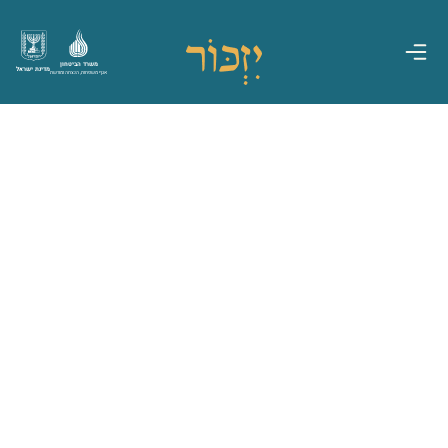
משרד הביטחון
מדינת ישראל
אגף משפחות, הנצחה ומורשת