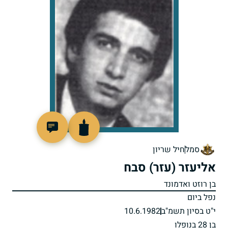
98961
סמל
חיל שריון
אליעזר (עזר) סבח
בן רוזט ואדמונד
נפל ביום
י"ט בסיון תשמ"ב
10.6.1982
בן 28 בנופלו