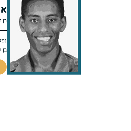
אס
בן מ
נפל 
בן 19 בנופלו
514492