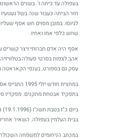
בעפולה עד כיתה ו'. בשנים הראשונ
חזר הביתה כעבור שנה בשל געגועיו 
לגיוסו. במובן מסוים חש אסף שעלי
שחש כלפי אמו ואחיו.
אסף היה אדם חברותי ויצר קשרים עם
אהב לצפות בסרטי פעולה בטלוויזיה
עסק גם בספורט, בענפי הקאראטה ו
במחצית חודש יולי
1995
התגייס אסף
בתפקיד אבטחת מתקנים. מפקדיו סיפ
ביום כ"ז בטבת תשנ"ו
(19.1.1996)
נפ
בבית העלמין בעפולה. השאיר אחריו אם
במכתב הניחומים למשפחה השכולה כת