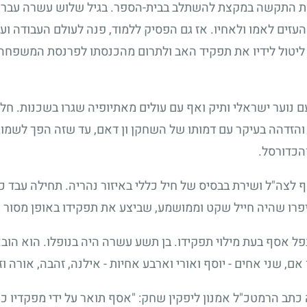
ות התקשה במקצת להשתלב בבית-הספר. בגיל שלוש עשרה עבר לפ
העזים לאמו ולאחיו. אז גם הפסיק ללמוד, פנה לעולם העבודה ו
ו ליטול לידיו את תפקיד האב ולתרום מהכנסתו לפרנסת המשפחה
 נוער ישראלי ותיק ואף עם עולים מאתיופיה שגרו בשכנות. חלומ
 והזדהה בעיקר עם דמותו של השחקן ון דאם, עד שזה הפך לשמו 
הכדורסל.
 לצה"ל ושירת בבסיס של חיל כללי באיזור נהריה. תחילה עבד 
רו שהיה חייל שקט וממושמע, שביצע את תפקידו באופן מסור ו
ל אסף בעת מילוי תפקידו. בן תשע עשרה היה בנופלו. הוא הו
, שני אחים - יוסף ואורי וארבע אחיות - אילנה, זהבה, אורה וזי
ב הרמטכ"ל אמנון ליפקין שחק: "אסף תואר על ידי מפקדיו כחי