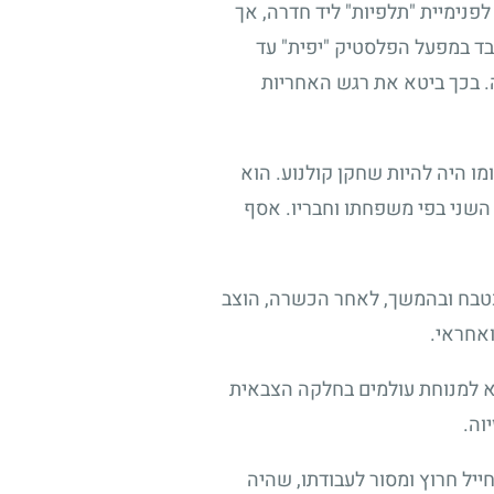
נימיית "תלפיות" ליד חדרה, אך
עבד במפעל הפלסטיק "יפית" עד
. בכך ביטא את רגש האחריות
ו היה להיות שחקן קולנוע. הוא
השני בפי משפחתו וחבריו. אסף
כטבח ובהמשך, לאחר הכשרה, הוצב
אחראי.
בא למנוחת עולמים בחלקה הצבאית
וה.
יל חרוץ ומסור לעבודתו, שהיה