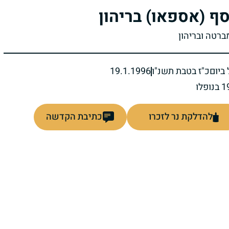
ף (אספאו) בריהון
ברטה ובריהון
ביום
כ"ז בטבת תשנ"ו
19.1.1996
להדלקת נר לזכרו
כתיבת הקדשה