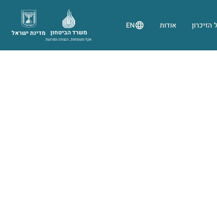
 הזיכרון
אודות
EN
משרד הביטחון
מדינת ישראל
אגף משפחות, הנצחה ומורשת