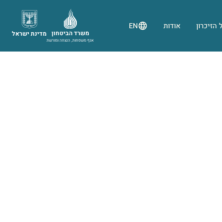
 הזיכרון
אודות
EN
משרד הביטחון
מדינת ישראל
אגף משפחות, הנצחה ומורשת