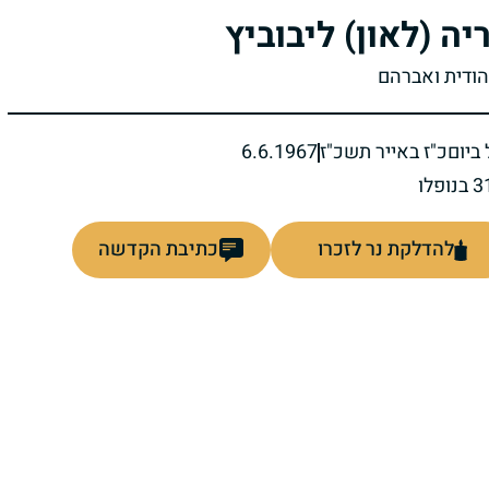
יה (לאון) ליבוביץ
יהודית ואברהם
ביום
כ"ז באייר תשכ"ז
6.6.1967
להדלקת נר לזכרו
כתיבת הקדשה