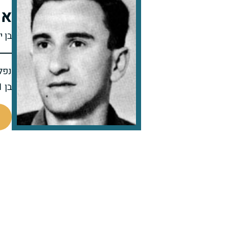
אר
בן 
נפל 
בן 31 בנופלו
45793