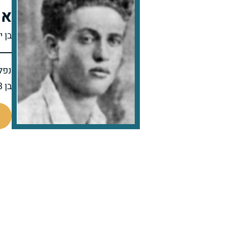
אר
בן י
נפל 
בן 23 בנופלו
92021