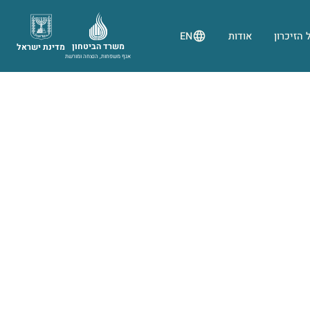
 הזיכרון
אודות
EN
משרד הביטחון
מדינת ישראל
אגף משפחות, הנצחה ומורשת