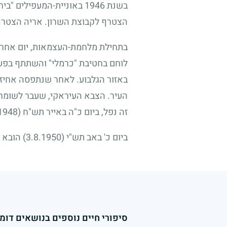
בשנת
1946
באוניית-המעפילים "ביר
הצטרף לקבוצת השרון. אריה הצטרף 
בתחילת מלחמת-העצמאות, יום אחרי 
לוחם בחטיבת "כרמלי" והשתתף בפעול
באזור הגלבוע. לאחר שנתפסה אחיזה
העיר. הצבא העיראקי, שעבר לשומרון 
זה נפל, ביום כ"ה באייר תש"ח
(3.6.1948)
ביום כ' באב תש"י
(3.8.1950)
הובא ל
סיפורי חיים נוספים בנושאים דומי