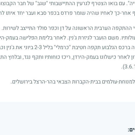
יה". עם בואו הצטרף לגרעין ההתיישבותי "שגב" של חבר הקבוצו
אחר-כך לאחיו שהיה שומר פרדס בכפר סבא ועבר יחד איתו לח
ההתקפה הערבית הראשונה על דן וכפר סולד התייצב לשירות. יצ
ותיו. משם הועבר לגיזרת ג'נין. לאחר בלימת הפלישה בעמק-הירד
 ברכס הגלבוע תקפה חטיבת "כרמלי" בליל
3
-
2
ביוני את ג'נין
לאחר כישלונו בעמק-הירדן, ריכז כוחותיו ותקף נגד, ובלחץ התק
.
מנוחת-עולמים בבית-הקברות הצבאי בהר-הרצל בירושלים.
ם: