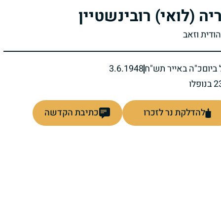
יה (לואי) רובינשטיין
הודית וזאב
ביום
כ"ה באייר תש"ח
3.6.1948
להדלקת נר לזכרו
כתיבת הקדשה