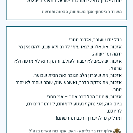
יום הזיכרון לחללי מערכות ישראל התשפ"ה -2025
משרד הביטחון- אגף משפחות, הנצחה ומורשת
אזכור, את אלו שיצאו עימי לקרב ולא שבו, ולהם אין מי
אזכור, שהכאב לא יעבור לעולם, והזמן, הוא לא מרפה ולא
אזכור, את צדקת הדרך, ואשבע שוב, שמה שהיה לא יהיה
ביום הזה, אני נתקף געגוע לדמותם, לחיתוך דיבורם,
ומדליק נר לזיכרון דרכם ומורשתם!
אלוף דדו בר כליפא - ראש אגף כוח האדם בצה"ל