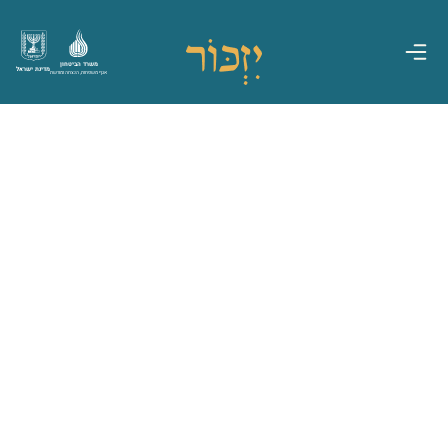
משרד הביטחון
מדינת ישראל
אגף משפחות, הנצחה ומורשת