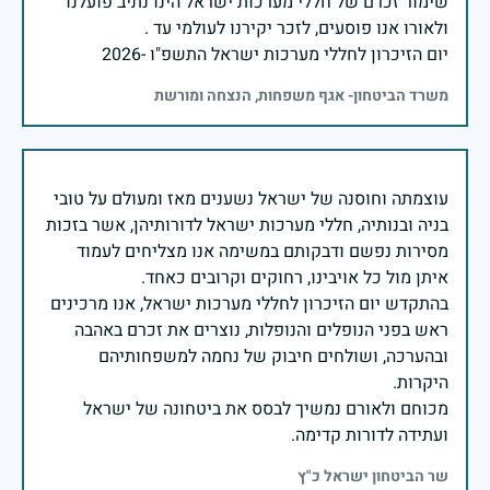
שימור זכרם של חללי מערכות ישראל הינו נתיב פועלנו
יום הזיכרון לחללי מערכות ישראל התשפ"ו -2026
משרד הביטחון- אגף משפחות, הנצחה ומורשת
עוצמתה וחוסנה של ישראל נשענים מאז ומעולם על טובי
בניה ובנותיה, חללי מערכות ישראל לדורותיהן, אשר בזכות
מסירות נפשם ודבקותם במשימה אנו מצליחים לעמוד
בהתקדש יום הזיכרון לחללי מערכות ישראל, אנו מרכינים
ראש בפני הנופלים והנופלות, נוצרים את זכרם באהבה
ובהערכה, ושולחים חיבוק של נחמה למשפחותיהם
מכוחם ולאורם נמשיך לבסס את ביטחונה של ישראל
ועתידה לדורות קדימה.
שר הביטחון ישראל כ"ץ