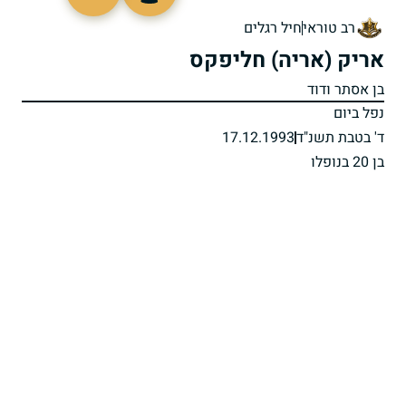
513854
רב טוראי
חיל רגלים
אריק (אריה) חליפקס
בן אסתר ודוד
נפל ביום
ד' בטבת תשנ"ד
17.12.1993
בן 20 בנופלו