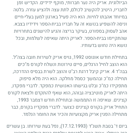
הביולוגית. אריק היה נער חברותי, מוקף ידידים. הקדיש זמן
לחבריו, היטיב להקשיב לכולם, לתת עצה ולהציע עזרה. בלטה
במיוחד אהבתו לחיות. הוא היה פעיל בארגון למען בעלי-חיים
וניסה להשפיע בנושא זה על חבריו בבית-הספר וידידיו בצבא.
אהב לעסוק בספורט, בעיקר בריצה והגיע להישגים בתחרויות
שהתקיימו בבית-הספר. לאריק היתה שאיפה לשלמות, ובכל
נושא היה נחוש בדעותיו.
בתחילת חודש אוגוסט
1992
, גויס אריק לשירות חובה בצה"ל.
הוא הוצב לחיל הרגלים, סיים טירונות ונשלח לקורס מ"כים
בבה"ד
4
. אריק קיבל דרגת רב"ט והוצב לשרת בבסיס ההדרכה,
תחילה כמ"כ ובהמשך כסמל מחלקה. הוא היה מלא סיפוק
מתפקידו כמ"כ ובלט בגישתו האנושית כמפקד. לדברי מפקדו,
היתה לאריק מוטיבציה גבוהה, הוא שאף להתקדם ולצאת לקורס
קצינים. שאיפה זו התממשה ובתחילת חודש דצמבר
1993
,
התחיל אריק בקורס קצינים כצוער. לדברי מפקדיו בקורס, כבר
מתחילה הפגין אריק מקצועיות והכיר את החומר הנלמד.
ביום ד' בטבת תשנ"ד
(17.12.1993)
, נפל בעת שירותו. בן עשרים