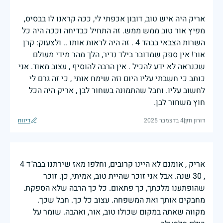
אריק היה איש טוב, דובון אכפתי לי, ככה קראנו לו בבסיס,
מפיץ אור טוב ממש ממש. זה התחיל כבדיחה וככה היה כל
השרות הצבאי בבהד 4 . זה היה לראות אותו .. ולצעוק: קרן
אור! אין ספק שמדובר בילד נדיר, הלך מהר מידי מעולם
שכנראה לא ידע להכיל . אין הרבה להוסיף , עצוב מאוד. אני
כותב כי חשבתי עליו היום וזה שימח אותי , כי זה גרם לי
לחשוב עליו. וחבל שהתמונה בשחור לבן , אריק היה הכל
חוץ משחור לבן.
דורון חזן
|
4 בדצמבר 2025
דיווח
אריק , אומנם לא היינו קרובים, וחלפו מאז שירתנו בבה"ד 4
, 30 שנה. אבל אני זוכר שהיית טוב, אמיתי, כן. זוכר
שהופתענו מלכתך, כך פתאום. כל כך הרבה שלא הספקת.
מחבקים אותך ואת המשפחה. עצוב כל כך. חבל שכך.
מקווה שאתה במקום שכולו טוב, אור, ואהבה. שומר על