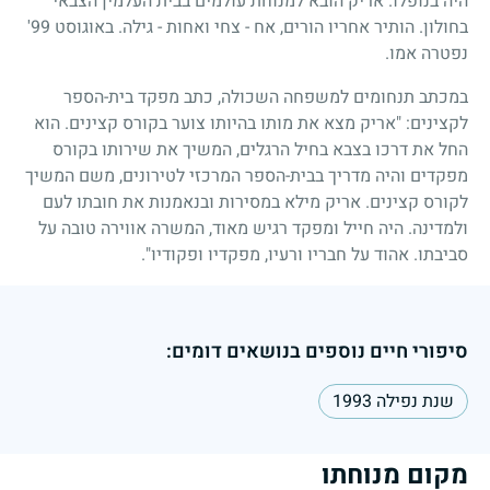
היה בנופלו. אריק הובא למנוחת עולמים בבית העלמין הצבאי
בחולון. הותיר אחריו הורים, אח - צחי ואחות - גילה. באוגוסט
99
'
נפטרה אמו.
במכתב תנחומים למשפחה השכולה, כתב מפקד בית-הספר
לקצינים: "אריק מצא את מותו בהיותו צוער בקורס קצינים. הוא
החל את דרכו בצבא בחיל הרגלים, המשיך את שירותו בקורס
מפקדים והיה מדריך בבית-הספר המרכזי לטירונים, משם המשיך
לקורס קצינים. אריק מילא במסירות ובנאמנות את חובתו לעם
ולמדינה. היה חייל ומפקד רגיש מאוד, המשרה אווירה טובה על
סביבתו. אהוד על חבריו ורעיו, מפקדיו ופקודיו".
סיפורי חיים נוספים בנושאים דומים:
שנת נפילה 1993
מקום מנוחתו