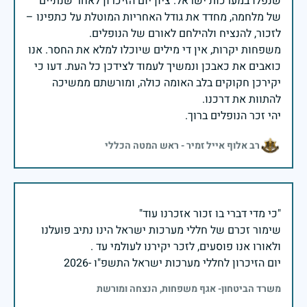
שנפלו במערכות ישראל. ציון יום הזיכרון לאחר שנתיים
של מלחמה, מחדד את גודל האחריות המוטלת על כתפינו –
משפחות יקרות, אין די מילים שיוכלו למלא את החסר. אנו
כואבים את כאבכן ונמשיך לעמוד לצידכן כל העת. דעו כי
יקירכן חקוקים בלב האומה כולה, ומורשתם ממשיכה
יהי זכר הנופלים ברוך.
רב אלוף אייל זמיר - ראש המטה הכללי
שימור זכרם של חללי מערכות ישראל הינו נתיב פועלנו
יום הזיכרון לחללי מערכות ישראל התשפ"ו -2026
משרד הביטחון- אגף משפחות, הנצחה ומורשת