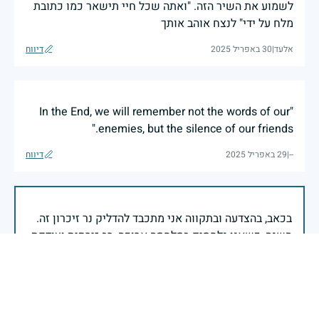
לשמוע את השיר הזה. "ואתה שכל חיי תישאר כמו כתובת
מלח על ידי" לנצח אוהב אותך
אלעד
|
30 באפריל 2025
דיווח
"In the End, we will remember not the words of our
enemies, but the silence of our friends."
--
|
29 באפריל 2025
דיווח
בכאב, בהצדעה ובתקווה אני מתכבד להדליק נר זיכרון זה.
השנה, כשאנו נלחמים במלחמה ארוכה, רב זירתית וצודקת,
הזיכרון נושא משמעות עמוקה. ביום זה נעצור ונתייחד עם
זכרם של טובי בנינו ובנותינו שנפלו בהגנה על המדינה.
מורשתם היא המצפן שמתווה את דרכינו, והיא המעניקה