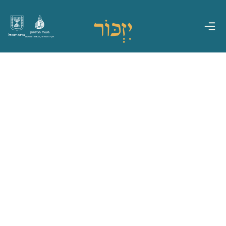
משרד הביטחון
מדינת ישראל
אגף משפחות, הנצחה ומורשת