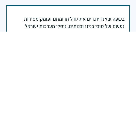
בשעה שאנו זוכרים את גודל תרומתם ועומק מסירות
נפשם של טובי בנינו ובנותינו, נופלי מערכות ישראל
לדורותיהן, ממשיכים צה"ל וכוחות הביטחון במימוש
המשימה למענה לחמו ועבורה נפלו: הכרעת אויבינו מדרום,
מצפון, ביהודה ובשומרון, וגם בזירות רחוקות יותר. בהערכה
רבה ובגאווה אדירה אנו מרכינים ראש בפני הנופלים
והנופלות, מאמצים את משפחותיהם אל לבנו, וממשיכים
במשימה להבטחת קיומה של ישראל לדורי דורות. יחד
נעשה ונצליח.
שר הביטחון ישראל כ"ץ
זיכרון חללינו מהווה עבורנו צו חיים, להמשיך ולפעול
לאורה של המורשת שהותירו לנו. אהבת המולדת מקודשת
בדם יקירנו, וביום זה, כבכל שנה, אנו מתייחדים עם זכר