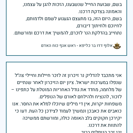
בשם, שבועת החייל שנשבענו, הזכות להגן על עצמנו,
בשם, היום הזה, בו מתעצם הגעגוע לשמם ולדמותם,
נתחייב בהדלקת הנר לזכרם, להמשיך את דרכם ומורשתם.
אלוף דדו בר כליפא - ראש אגף כוח האדם
אני מתכבד להדליק נר זיכרון זה לזכר חיילות וחיילי צה״ל
שנפלו במערכות ישראל. ציון יום הזיכרון לאחר שנתיים
של מלחמה, מחדד את גודל האחריות המוטלת על כתפינו –
משפחות יקרות, אין די מילים שיוכלו למלא את החסר. אנו
כואבים את כאבכן ונמשיך לעמוד לצידכן כל העת. דעו כי
יקירכן חקוקים בלב האומה כולה, ומורשתם ממשיכה
יהי זכר הנופלים ברוך.