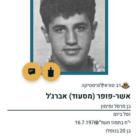
97196
רב טוראי
לוגיסטיקה
אשר-פופר (מסעוד) אברג'ל
בן מרסל ומימון
נפל ביום
י"ח בתמוז תשל"ו
16.7.1976
בן 20 בנופלו