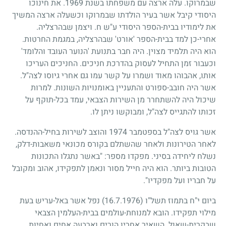
שבמרוקו. עלה ארצה עם משפחתו בשנת
1969
. את חינוכו
היסודי קיבל אשר בעיר הולדתו שבמרוקו וכשעלה ארצה המשיך
את לימודיו בבית-הספר היסודי ע"ש ח. ויצמן שבהרצליה.
אחרי-כן למד בבית-הספר 'אורט' שבהרצליה, במגמת החרטות.
הוא היה תלמיד מצוין. היה חבר בתנועת 'הנוער העובד והלומד'
וכעבור זמן התחיל לעסוק בהדרכת חניכים. החניכים העריכו
אותו, אהבוהו מאוד ושמרו על קשר עמו גם אחרי גיוסו לצה"ל.
אשר היה חובב-ספורט והתעניין באומנויות השונות. למרות
שיכול היה להשתחרר מן השירות הצבאי, עמד בכל-תוקף על
זכותו להתגייס לצה"ל, ומבוקשו ניתן לו.
אשר גויס לצה"ל בספטמבר
1974
והוצב לשירות בחיל-ההנדסה.
לאחר הטירונות ולאחר שהשתלם בקורס מכונאי משאבות-דלק,
נשלח ליחידה בסיני. מפקדו מספר: "באשר נתגלו התכונות
הטובות ביותר. הוא היה חייל מסור ונאמן לתפקידו, אהוב ומקובל
על חבריו ועל מפקדיו".
ביום י"ח בתמוז תשל"ו
(16.7.1976)
נפל אשר באל-עריש בעת
מילוי תפקידו. הובא למנוחת-עולמים בבית-העלמין הצבאי
שבקרית-שאול. השאיר אחריו הורים וארבעה אחים ואחיות.