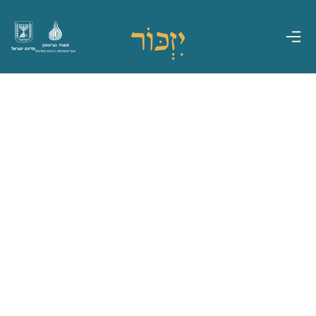
משרד הביטחון
מדינת ישראל
אגף משפחות, הנצחה ומורשת