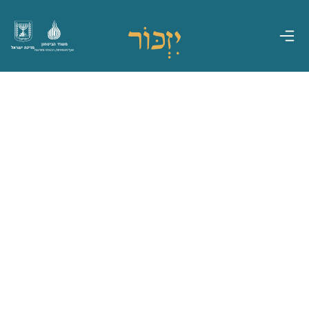
משרד הביטחון
מדינת ישראל
אגף משפחות, הנצחה ומורשת