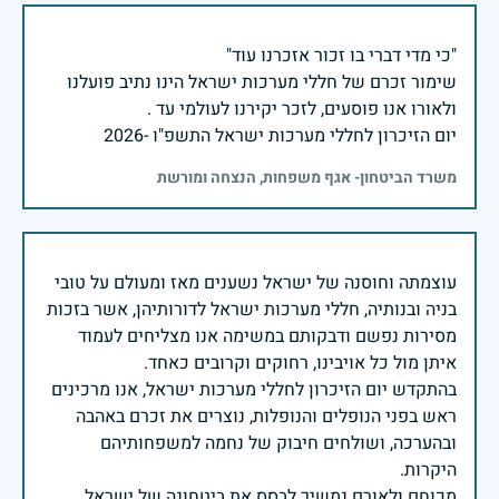
שימור זכרם של חללי מערכות ישראל הינו נתיב פועלנו
יום הזיכרון לחללי מערכות ישראל התשפ"ו -2026
משרד הביטחון- אגף משפחות, הנצחה ומורשת
עוצמתה וחוסנה של ישראל נשענים מאז ומעולם על טובי
בניה ובנותיה, חללי מערכות ישראל לדורותיהן, אשר בזכות
מסירות נפשם ודבקותם במשימה אנו מצליחים לעמוד
בהתקדש יום הזיכרון לחללי מערכות ישראל, אנו מרכינים
ראש בפני הנופלים והנופלות, נוצרים את זכרם באהבה
ובהערכה, ושולחים חיבוק של נחמה למשפחותיהם
מכוחם ולאורם נמשיך לבסס את ביטחונה של ישראל