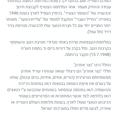
העולם השנייה שוב בהונגריה). בשנות המלחמה התענה במחנות-
עבודה והחזיק מעמד. אחר המלחמה הצטרף לקבוצת חינוך
והכשרה של "השומר הצעיר". בנימין העפיל לארץ בשנת
1946
באונייה "החייל העברי" ונתקבל למוסד של "עליית-הנוער". מאוחר
יותר התגייס יחד עם כל חברת-הנוער שלו להכשרה מגויסת בניר
דויד (תל עמל).
במלחמת-העצמאות שירת באחד מגדודי חטיבת הנגב והשתתף
בקרבות הנגב. נפל בקרב על דורות ביום ח' בתמוז תש"ח
(15.7.1948)
ונקבר ברוחמה.
החלל הינו "נצר אחרון".
חללי "נצר אחרון" הם ניצולי שואה שנותרו שריד אחרון
ממשפחתם הגרעינית (הורים, אחים, אחיות, בנים ובנות), שחוו
על בשרם את אֵימַת השואה בגטאות ו/או במחנות הריכוז
וההשמדה ו/או במנוסה ובמסתור בשטחים שנכבשו ע"י הנאצים
ו/או בלחימה לצד אנשי המחתרות או הפרטיזנים בשטחי
הכיבוש הנאצי שעלו לארץ, בשנות מלחמת העולם השנייה או
אחריה, לבשו מדים ונפלו במערכות ישראל.