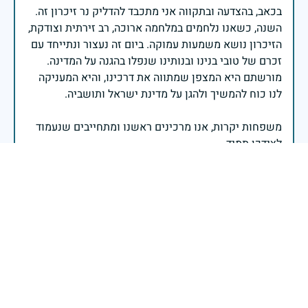
בכאב, בהצדעה ובתקווה אני מתכבד להדליק נר זיכרון זה.
השנה, כשאנו נלחמים במלחמה ארוכה, רב זירתית וצודקת,
הזיכרון נושא משמעות עמוקה. ביום זה נעצור ונתייחד עם
זכרם של טובי בנינו ובנותינו שנפלו בהגנה על המדינה.
מורשתם היא המצפן שמתווה את דרכינו, והיא המעניקה
משפחות יקרות, אנו מרכינים ראשנו ומתחייבים שנעמוד
יהי זכר הנופלים ברוך.
רב אלוף אייל זמיר - ראש המטה הכללי
בשעה שאנו זוכרים את גודל תרומתם ועומק מסירות
נפשם של טובי בנינו ובנותינו, נופלי מערכות ישראל
לדורותיהן, ממשיכים צה"ל וכוחות הביטחון במימוש