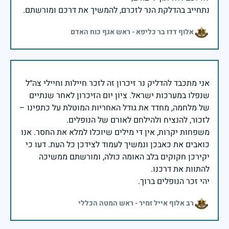
נתחייב בהדלקת הנר לזכרם, להמשיך את דרכם ומורשתם.
אלוף דדו בר כליפא - ראש אגף כוח האדם
אני מתכבד להדליק נר זיכרון זה לזכר חיילות וחיילי צה״ל
שנפלו במערכות ישראל. ציון יום הזיכרון לאחר שנתיים
של מלחמה, מחדד את גודל האחריות המוטלת על כתפינו –
משפחות יקרות, אין די מילים שיוכלו למלא את החסר. אנו
כואבים את כאבכן ונמשיך לעמוד לצידכן כל העת. דעו כי
יקירכן חקוקים בלב האומה כולה, ומורשתם ממשיכה
יהי זכר הנופלים ברוך.
רב אלוף אייל זמיר - ראש המטה הכללי