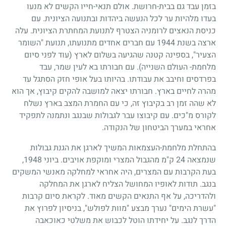
בזמן עבד גם בבית-חרושת. אולם תנאי-חייו הקשים לא מנעו
בעדו מלהיות ער לכל הנעשה ביהדות ובתנועה הציונית. עם
כניסת הנאצים לרומניה הצטרף לתנועת המחתרת הציונית. עלה
ארצה בשנת
1944
עם חברים אחדים מתנועתו, תנועת "השומר
הצעיר", בספינה קטנה שהגיעה בשלום לארץ (עוד לפני סיום
מלחמת- העולם השנייה). עם חבורתו בא לעין שמר, עבד
בפרדסים וחיבב את עבודתו. בהיותו בעל אופי חזק הסתגל עד
מהרה לחיים בארץ. חבורתו יצאה למושבה להקים קיבוץ, אך הוא
לא שהה זמן רב בקיבוץ זה, כי עם החמרת המצב בארץ נשלח
לקורס מ"כים. עם קיבוצו עבר לגבולות שבנגב ונתמנה לתפקיד
אחראי במערך הביטחון של הנקודה.
בהתחלת מלחמת-העצמאות המשיך לארגן את הגנת גבולות
שנמצאה
24
ק"מ מהגבול המצרי ומוקפת אויבים. ביוני
1948
,
בעת הקרבות עם המצרים, היה אחראי למחלקה מאנשי המשקים
בנגב. תודות לאופיו המחושל הצליח לארגן את המחלקה
ולהדריכה, על אף התנאים הקשים מאוד. לקראת סיום קרבות
"עשרת הימים" נערך מבצע "מוות לפולש", בניסיון לפרוץ את
הדרך לנגב. על יחידתו הוטל לכבוש את משלטי כאוכאבה