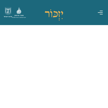
משרד הביטחון
מדינת ישראל
אגף משפחות, הנצחה ומורשת