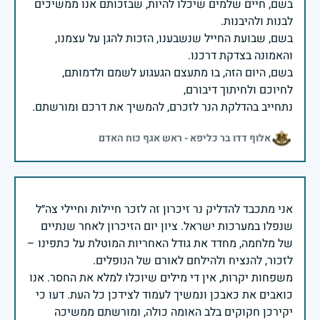
בשם, חיים שלמים שיכלו להיות, שבזכותם אנו ממשיכים
בשם, שבועת החייל שנשבענו, הזכות להגן על עצמנו,
בשם, היום הזה, בו מתעצם הגעגוע לשמם ולדמותם,
נתחייב בהדלקת הנר לזכרם, להמשיך את דרכם ומורשתם.
אלוף דדו בר כליפא - ראש אגף כוח האדם
אני מתכבד להדליק נר זיכרון זה לזכר חיילות וחיילי צה״ל
שנפלו במערכות ישראל. ציון יום הזיכרון לאחר שנתיים
של מלחמה, מחדד את גודל האחריות המוטלת על כתפינו –
משפחות יקרות, אין די מילים שיוכלו למלא את החסר. אנו
כואבים את כאבכן ונמשיך לעמוד לצידכן כל העת. דעו כי
יקירכן חקוקים בלב האומה כולה, ומורשתם ממשיכה