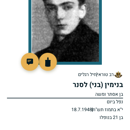
88891
רב טוראי
חיל רגלים
בנימין (בני) לסנר
בן אסתר ומשה
נפל ביום
י"א בתמוז תש"ח
18.7.1948
בן 21 בנופלו