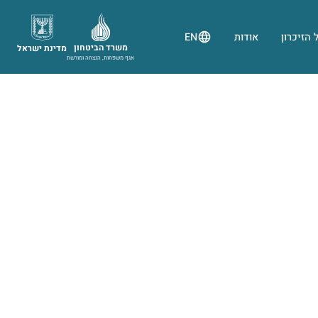
 הזיכרון
אודות
EN
משרד הביטחון
מדינת ישראל
אגף משפחות, הנצחה ומורשת