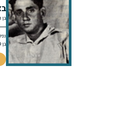
בצ
בן 
נפל 
בן 19 בנופלו
91517