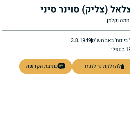
לאל (צליק) סוינר סיני
נחמה וקלמן
ביום
ח' באב תש"ט
3.8.1949
להדלקת נר לזכרו
כתיבת הקדשה