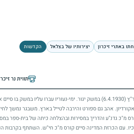
תו באתרי זיכרון
יצירותיו של בצלאל
הקדשות
תווית נר זיכר
ר"ץ
(6.4.1930)
במשק יגור. ימי-נעוריו עברו עליו במשק בו סיים 
ובאקורדיון. אהב גם ספורט והירבה לטייל בארץ. משבגר נמשך לח
ורס מ"כ גדנ"ע והדריך במסירות ובהצלחה כיתה של בית-ספר במסג
כיו. עם הכרזת המדינה סיים קורס מ"כ חי"ש. השתתף בקרבות העמ