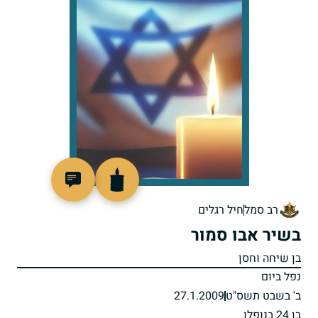
517718
רב סמל
חיל רגלים
בשיר אבו סמור
בן שיחה וחסן
נפל ביום
ב' בשבט תשס"ט
27.1.2009
בן 24 בנופלו