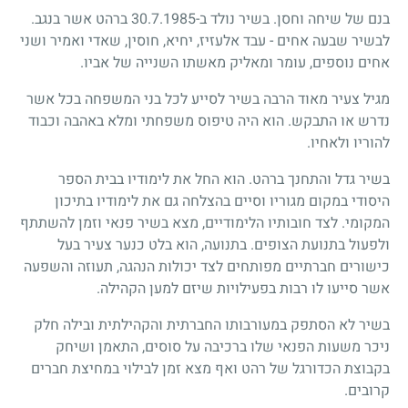
בנם של שיחה וחסן. בשיר נולד ב-30.7.1985 ברהט אשר בנגב.
לבשיר שבעה אחים - עבד אלעזיז, יחיא, חוסין, שאדי ואמיר ושני
אחים נוספים, עומר ומאליק מאשתו השנייה של אביו.
מגיל צעיר מאוד הרבה בשיר לסייע לכל בני המשפחה בכל אשר
נדרש או התבקש. הוא היה טיפוס משפחתי ומלא באהבה וכבוד
להוריו ולאחיו.
בשיר גדל והתחנך ברהט. הוא החל את לימודיו בבית הספר
היסודי במקום מגוריו וסיים בהצלחה גם את לימודיו בתיכון
המקומי. לצד חובותיו הלימודיים, מצא בשיר פנאי וזמן להשתתף
ולפעול בתנועת הצופים. בתנועה, הוא בלט כנער צעיר בעל
כישורים חברתיים מפותחים לצד יכולות הנהגה, תעוזה והשפעה
אשר סייעו לו רבות בפעילויות שיזם למען הקהילה.
בשיר לא הסתפק במעורבותו החברתית והקהילתית ובילה חלק
ניכר משעות הפנאי שלו ברכיבה על סוסים, התאמן ושיחק
בקבוצת הכדורגל של רהט ואף מצא זמן לבילוי במחיצת חברים
קרובים.