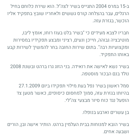
ב-15 במרס 2004 התגייס בשיר לצה"ל. הוא שירת כלוחם בחיל
הרגלים, עבר בהצלחה קורס גששים ולאחריו שובץ בתפקיד אליו
הוכשר, בגזרת עזה.
חבריו לצבא מעידים כי "בשיר בלט בעוז רוחו, אומץ ליבו,
מוטיבציה גבוהה, חייכן ונעים, רציני ומבצע תפקידיו במסירות
ומקצועיות רבה". בתום שירות החובה בחר להמשיך לשירות קבע
באותו התפקיד.
בשיר נשא לאישה את רואידה. בני הזוג גרו ברהט ובשנת 2008
נולד בנם הבכור מוסטפה.
סמל ראשון בשיר נפל בעת מילוי תפקידו ביום 27.1.2009
בהיותו בגזרת עזה, סמוך למחסום כיסופים, כאשר מטען צד
הופעל נגד כוח סיור מבצעי צה"לי.
בן עשרים וארבע בנופלו.
בשיר הובא למנוחות בבית העלמין ברהט. הותיר אישה ובן, הורים
ושבעה אחים.