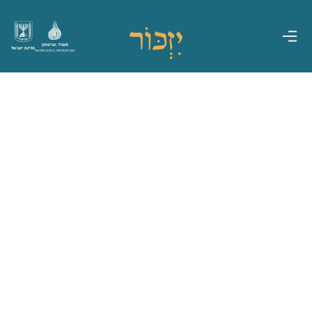
משרד הביטחון
מדינת ישראל
אגף משפחות, הנצחה ומורשת