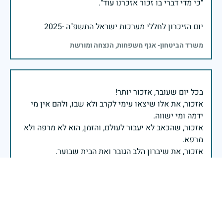
יום הזיכרון לחללי מערכות ישראל התשפ"ה -2025
משרד הביטחון- אגף משפחות, הנצחה ומורשת
אזכור, את אלו שיצאו עימי לקרב ולא שבו, ולהם אין מי
אזכור, שהכאב לא יעבור לעולם, והזמן, הוא לא מרפה ולא
אזכור, את צדקת הדרך, ואשבע שוב, שמה שהיה לא יהיה
ביום הזה, אני נתקף געגוע לדמותם, לחיתוך דיבורם,