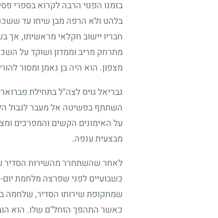
בזמנו הפנוי הרבה לקרוא בספרי פסיכ
בלהט ולא הרפה מבן שיחו עד ששכנע
חבריו יישוב חקלאי מראשיתו, אך בש
מתרחק מריב וממדון ושוקד על השכנת ש
מצפון. הוא היה בן נאמן ומסור להורי
גבריאל גויס לצה"ל בתחילת פברואר
השתתף בפשיטה אל מעבר לגבול הלבנו
על האימונים הקשים והמפרכים ומצב 
מבצעית ענפה.
לאחר שהשתחרר מהשירות הסדיר עבד
כשבועיים לפני שפרצה מלחמת יום-ה
שמתקופת שירותו הסדיר, שלחמה בחז
כאשר התהפך הזחל"ם שלו. הוא הובא