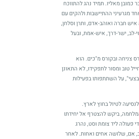
ר כמובן מאליו. תמיד נהג להתווכח
חד מגרעיני ההתיישבות ולהקים עם
איש חברה ואוהב-אדם, ותרן וסלחן,
י-לב, ישר-דרך, איש-אמת, ובעל
ס צניחה ובקורס מ"כים. הוא
ל טוב ומסור לתפקידו, לא התאונן
בצעי", על השתתפותו בפעילות
סיעה לטיול בחוץ לארץ.
המלחמה, ביקש להצטרף אל יחידתו
די פעולה ליד צומת וסט, נהרג
, אם, שלושה אחים ואחות. לאחר