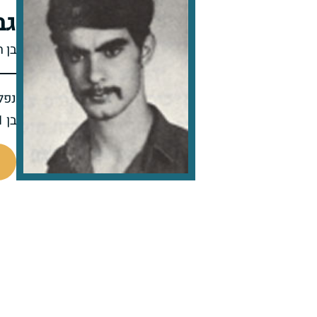
גב
בן 
נפל 
בן 21 בנופלו
94296