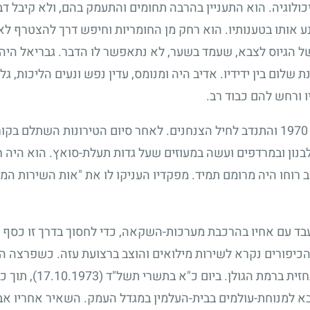
ולוגיה. הוא התעניין בהרבה תחומים והתעמק בהם, ולא קיבל דב
 אותו בטענותיו. הוא רחק מן החומריות וחיפש דרך להצטרף לא
ל הגיוס לצבא, שעמד בשער, לא נתאפשר לו הדבר. גבריאל היה 
לום בין ידידיו. אדיב היה ומנומס, עדין נפש ונעים הליכות, גלו
ו ורחש להם כבוד רב.
1970
והתנדב לחיל הצנחנים. לאחר סיום הטירונות השתלם בקור
ן ובמרדפים ועשה במעוזים שעל גדות תעלת-סואץ. הוא היה חיי
רוחו היה מרומם תמיד. מפקדיו העניקו לו את "אות השירות המ
 עם אחיו בהרכבת מערכות-השקאה, כדי לחסוך בדרך זו כסף לנ
כיפורים נקרא לשירות מילואים והוצב ברצועת עזה. כשפרצה 
ית ברמת הגולן. ביום כ"א בתשרי תשל"ד
(17.10.1973)
, תוך כ
 למנוחת-עולמים בבית-העלמין במגדל העמק. השאיר אחריו אב