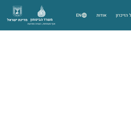
 הזיכרון
אודות
EN
משרד הביטחון
מדינת ישראל
אגף משפחות, הנצחה ומורשת