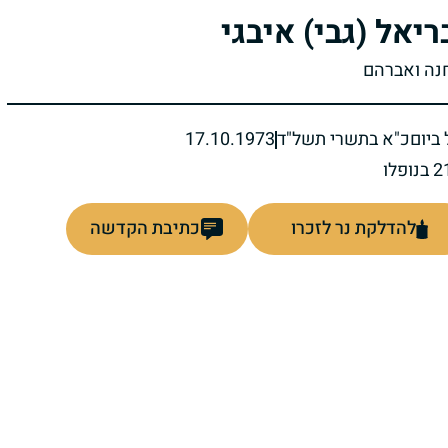
ריאל (גבי) איבגי
חנה ואברהם
ביום
כ"א בתשרי תשל"ד
17.10.1973
להדלקת נר לזכרו
כתיבת הקדשה