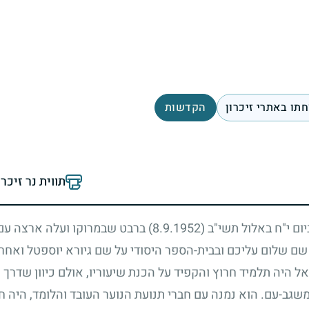
תו באתרי זיכרון
הקדשות
תווית נר זיכר
ביום י"ח באלול תשי"ב
(8.9.1952)
ברבט שבמרוקו ועלה ארצה ע
ם שלום עליכם ובבית-הספר היסודי על שם גיורא יוספטל ואחרי
יאל היה תלמיד חרוץ והקפיד על הכנת שיעוריו, אולם כיוון שדרך 
משגב-עם. הוא נמנה עם חברי תנועת הנוער העובד והלומד, היה חו