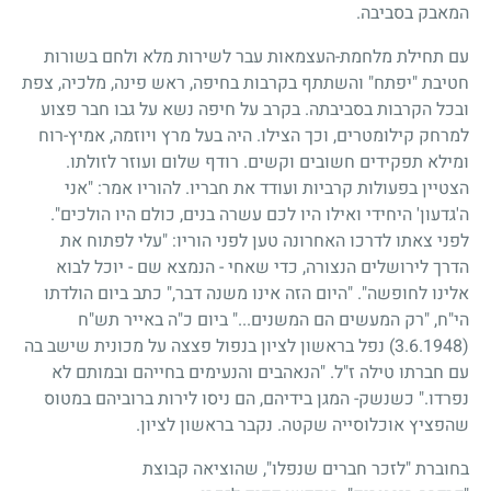
המאבק בסביבה.
עם תחילת מלחמת-העצמאות עבר לשירות מלא ולחם בשורות
חטיבת "יפתח" והשתתף בקרבות בחיפה, ראש פינה, מלכיה, צפת
ובכל הקרבות בסביבתה. בקרב על חיפה נשא על גבו חבר פצוע
למרחק קילומטרים, וכך הצילו. היה בעל מרץ ויוזמה, אמיץ-רוח
ומילא תפקידים חשובים וקשים. רודף שלום ועוזר לזולתו.
הצטיין בפעולות קרביות ועודד את חבריו. להוריו אמר: "אני
ה'גדעון' היחידי ואילו היו לכם עשרה בנים, כולם היו הולכים".
לפני צאתו לדרכו האחרונה טען לפני הוריו: "עלי לפתוח את
הדרך לירושלים הנצורה, כדי שאחי - הנמצא שם - יוכל לבוא
אלינו לחופשה". "היום הזה אינו משנה דבר," כתב ביום הולדתו
הי"ח, "רק המעשים הם המשנים..." ביום כ"ה באייר תש"ח
(3.6.1948)
נפל בראשון לציון בנפול פצצה על מכונית שישב בה
עם חברתו טילה ז"ל. "הנאהבים והנעימים בחייהם ובמותם לא
נפרדו." כשנשק- המגן בידיהם, הם ניסו לירות ברוביהם במטוס
שהפציץ אוכלוסייה שקטה. נקבר בראשון לציון.
בחוברת "לזכר חברים שנפלו", שהוציאה קבוצת