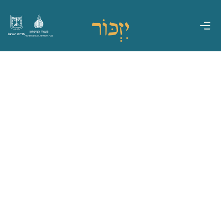
משרד הביטחון
מדינת ישראל
אגף משפחות, הנצחה ומורשת