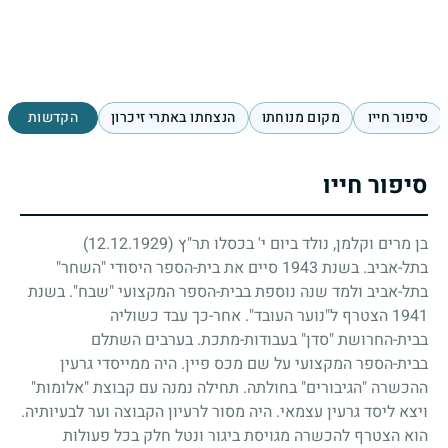
סיפור חייו
מקום מנוחתו
הנצחתו באתרי זיכרון
הקדשות
סיפור חייו
בן מרים וקלמן, נולד ביום י' בכסלו תר"ץ
(12.12.1929)
בתל-אביב. בשנת
1943
סיים את בית-הספר היסודי "השחר"
בתל-אביב ולמד שנה נוספת בבית-הספר המקצועי "שבח". בשנת
1941
הצטרף ל"נוער העובד". אחר-כך עבד כשוליה
בבית-החרושת "סדן" בעבודות-מתכת. בערבים השתלם
בבית-הספר המקצועי על שם מכס פיין. היה ממייסדי גרעין
ההכשרה "הגיבורים" בחולתה. תחילה נמנה עם קבוצת "אלומות"
ויצא ליסד גרעין עצמאי. היה מסור לרעיון הקבוצה וער לבעיותיה.
הוא הצטרף להכשרה מגויסת ביגור ונטל חלק בכל פעולות