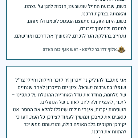
בשם, שבועת החייל שנשבענו, הזכות להגן על עצמנו,
בשם, היום הזה, בו מתעצם הגעגוע לשמם ולדמותם,
נתחייב בהדלקת הנר לזכרם, להמשיך את דרכם ומורשתם.
אלוף דדו בר כליפא - ראש אגף כוח האדם
אני מתכבד להדליק נר זיכרון זה לזכר חיילות וחיילי צה״ל
שנפלו במערכות ישראל. ציון יום הזיכרון לאחר שנתיים
של מלחמה, מחדד את גודל האחריות המוטלת על כתפינו –
משפחות יקרות, אין די מילים שיוכלו למלא את החסר. אנו
כואבים את כאבכן ונמשיך לעמוד לצידכן כל העת. דעו כי
יקירכן חקוקים בלב האומה כולה, ומורשתם ממשיכה