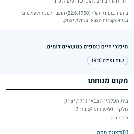
"דרדרה-הגיבורים", הוקדשו דפים לזכרו.
ביום ז' בתמוז תש"י
(22.6.1950)
הועבר למנוחת-עולמים
בבית-הקברות הצבאי בנחלת יצחק.
סיפורי חיים נוספים בנושאים דומים:
שנת נפילה 1948
מקום מנוחתו
בית העלמין הצבאי נחלת יצחק
חלקה: 60
שורה: 4
קבר: 2
ת.נ.צ.ב.ה
תצוגת מפה