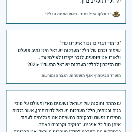
יהי זכר הנופלים ברוך.
רב אלוף אייל זמיר - ראש המטה הכללי
שימור זכרם של חללי מערכות ישראל הינו נתיב פועלנו
יום הזיכרון לחללי מערכות ישראל התשפ"ו -2026
משרד הביטחון- אגף משפחות, הנצחה ומורשת
עוצמתה וחוסנה של ישראל נשענים מאז ומעולם על טובי
בניה ובנותיה, חללי מערכות ישראל לדורותיהן, אשר בזכות
מסירות נפשם ודבקותם במשימה אנו מצליחים לעמוד
בהתקדש יום הזיכרון לחללי מערכות ישראל, אנו מרכינים