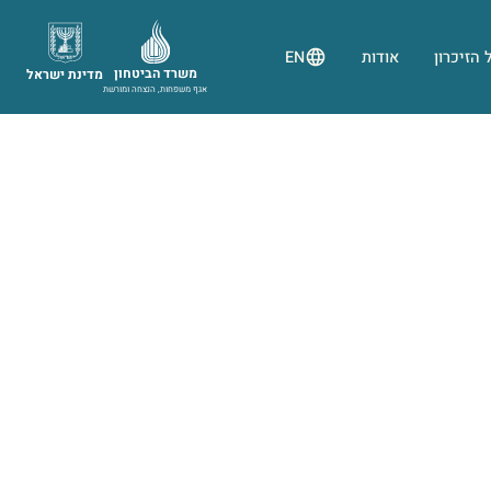
 הזיכרון
אודות
EN
משרד הביטחון
מדינת ישראל
אגף משפחות, הנצחה ומורשת