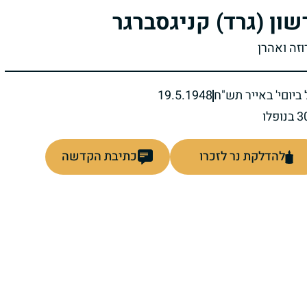
שון (גרד) קניגסברגר
וזה ואהרן
ביום
י' באייר תש"ח
19.5.1948
להדלקת נר לזכרו
כתיבת הקדשה