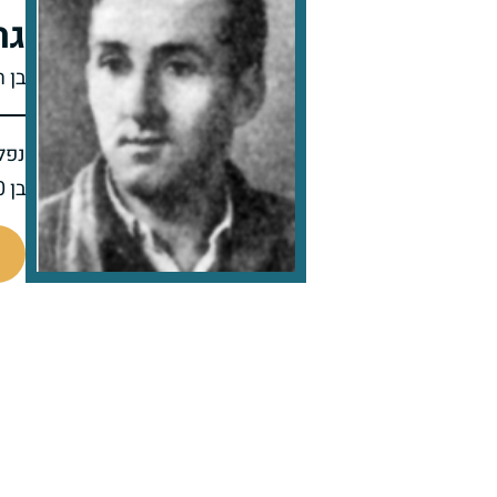
גר
בן ר
נפל 
בן 30 בנופלו
91968