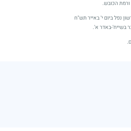
ורמת הכובש.
ן נפל ביום י' באייר תש"ח
 בשייח'-באדר א'.
.