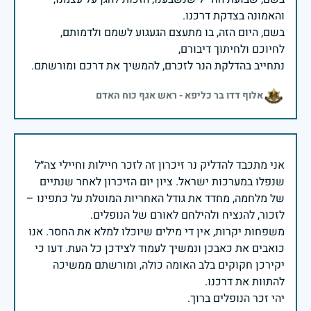
בשם, היום הזה, בו מתעצם הגעגוע לשמם ולדמותם,
נתחייב בהדלקת הנר לזכרם, להמשיך את דרכם ומורשתם.
אלוף דדו בר כליפא - ראש אגף כוח האדם
אני מתכבד להדליק נר זיכרון זה לזכר חיילות וחיילי צה״ל
שנפלו במערכות ישראל. ציון יום הזיכרון לאחר שנתיים
של מלחמה, מחדד את גודל האחריות המוטלת על כתפינו –
משפחות יקרות, אין די מילים שיוכלו למלא את החסר. אנו
כואבים את כאבכן ונמשיך לעמוד לצידכן כל העת. דעו כי
יקירכן חקוקים בלב האומה כולה, ומורשתם ממשיכה
יהי זכר הנופלים ברוך.