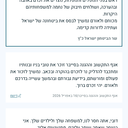
ראש בפני הנופלים והנופלות, נוצרים את זכרם באהבה
ובהערכה, ושולחים חיבוק של נחמה למשפחותיהם
מכוחם ולאורם נמשיך לבסס את ביטחונה של ישראל
ועתידה לדורות קדימה.
שר הביטחון ישראל כ"ץ
אגף התקשוב וההגנה בסייבר זוכר את טובי בניו ובנותיו
ומתכבד להדליק נר לזכרם בהוקרה ובכאב. נמשיך לזכור את
פעולם ומורשתם, בידיעת גבורתם ובהמשך עשייה בדרכם
ולאורם. יהי זכרם ברוך.
אגף התקשוב וההגנה בסייבר
|
16 באפריל 2026
דיווח
דובי, אתה חסר לנו, למשפחה שלך ולילדים שלך. אני
בטוחה שאתה שומר עליהם. מתגעגעים אליך