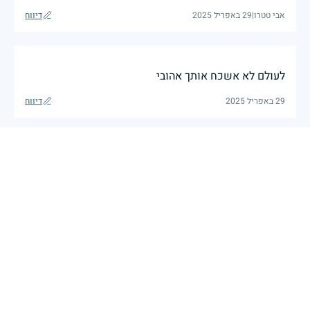
אבי טטרו
|
29 באפריל 2025
דיווח
לעולם לא אשכח אותך אהובי
29 באפריל 2025
דיווח
בכאב, בהצדעה ובתקווה אני מתכבד להדליק נר זיכרון זה.
השנה, כשאנו נלחמים במלחמה ארוכה, רב זירתית וצודקת,
הזיכרון נושא משמעות עמוקה. ביום זה נעצור ונתייחד עם
זכרם של טובי בנינו ובנותינו שנפלו בהגנה על המדינה.
מורשתם היא המצפן שמתווה את דרכינו, והיא המעניקה
משפחות יקרות, אנו מרכינים ראשנו ומתחייבים שנעמוד