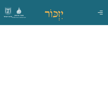
משרד הביטחון
מדינת ישראל
אגף משפחות, הנצחה ומורשת