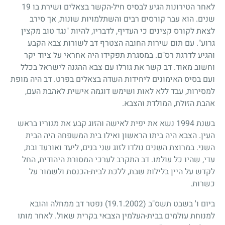
לאחר הטירונות הגיע לבסיס חיל-הקשר בצאלים ושירת בו
19
שנים. הוא עבר קורסים רבים והשתלמויות שונות, אך סירב
לצאת לקורס קצינים כי העדיף, לדבריו, להיות "נגד טוב מקצין
גרוע". עם תום שירות החובה הצטרף דב לשורות צבא הקבע
והגיע לדרגת רס"ם. במסגרת תפקידו היה אחראי על ציוד יקר
וחשוב מאוד. דב קשר את גורלו עם צבא ההגנה לישראל בכלל
ועם בסיס האימונים ליחידות השדה בצאלים בפרט. דב היה מופת
למסירות, עבד ללא לאות ושימש דוגמה אישית לאהבת העם,
אהבת הזולת, המולדת והצבא.
בשנת
1994
נשא את יפית לאישה והזוג קבע את מגוריו בראש
העין. הצבא היה ביתו הראשון ואילו בית המשפחה היה הבית
השני. במרוצת השנים נולדו לזוג שני בנים, ליעד ואורעד ובת,
עדי, שהיו כל עולמו. דב התקרב לערכי המסורת היהודית, החל
לקדש על היין בלילות שבת, ללכת לבית-הכנסת ולשמור על
כשרות.
ביום ו' בשבט תשס"ב
(19.1.2002)
נפטר דב ממחלה והובא
למנוחת עולמים בבית-העלמין הצבאי בקרית שאול. לאחר מותו