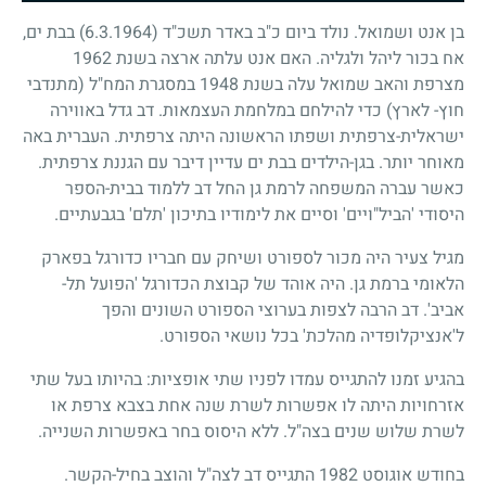
בן אנט ושמואל. נולד ביום כ"ב באדר תשכ"ד
(6.3.1964)
בבת ים,
אח בכור ליהל ולגליה. האם אנט עלתה ארצה בשנת
1962
מצרפת והאב שמואל עלה בשנת
1948
במסגרת המח"ל (מתנדבי
חוץ- לארץ) כדי להילחם במלחמת העצמאות. דב גדל באווירה
ישראלית-צרפתית ושפתו הראשונה היתה צרפתית. העברית באה
מאוחר יותר. בגן-הילדים בבת ים עדיין דיבר עם הגננת צרפתית.
כאשר עברה המשפחה לרמת גן החל דב ללמוד בבית-הספר
היסודי 'הביל"ויים' וסיים את לימודיו בתיכון 'תלם' בגבעתיים.
מגיל צעיר היה מכור לספורט ושיחק עם חבריו כדורגל בפארק
הלאומי ברמת גן. היה אוהד של קבוצת הכדורגל 'הפועל תל-
אביב'. דב הרבה לצפות בערוצי הספורט השונים והפך
ל'אנציקלופדיה מהלכת' בכל נושאי הספורט.
בהגיע זמנו להתגייס עמדו לפניו שתי אופציות: בהיותו בעל שתי
אזרחויות היתה לו אפשרות לשרת שנה אחת בצבא צרפת או
לשרת שלוש שנים בצה"ל. ללא היסוס בחר באפשרות השנייה.
בחודש אוגוסט
1982
התגייס דב לצה"ל והוצב בחיל-הקשר.