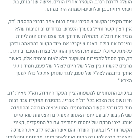
הועלה לדרגת רס"ב. השאיר אחריו הורים, אישה שני בנים, בת
ושתי אחיות. בן שלושים-ושמונה היה במותו.
אחד מקציני הקשר שהכירו שנים רבות אמר בדברי ההספד: "דב,
אין קצין קשר וחייל במערך הנפרש, בגדודים ובחטיבות שלא
מכיר את דובל'ה. מתחילת שירותך ועד עצם היום הזה ליווית
וחינכת את כולם. דאגת שיקבלו את ציוד הקשר בהתאמה ובזמן
על-מנת שיוכלו לבצע את האימון והתרגול בצורה הטובה ביותר
...
דב, הנך הסמל למסירות והשקעה ללא לאות ובימים אלה, כאשר
מרבים להשוות בין צה"ל של היום לצה"ל של פעם, תמיד נתתי
אותך כדוגמה לצה"ל של פעם, לנגד שנותן את כל כולו למען
הצבא."
במכתב התנחומים למשפחה ציין מפקד היחידה, תא"ל מאיר: "דב
חי ונשם את הצבא בכל רמ"ח אבריו. במסגרת תפקידו עבד רבות
מול כל גורמי הקשר המתאמנים. המוטיבציה הגבוהה וההתמדה
שגילה, בשילוב עם יחסי האנוש המעולים והצניעות שאיפיינו
אותו, יצרו מרקם של יחסים ייחודיים עם כל המפקדים, קציני
הקשר וחייליו במערך השדה, והם אשר הביאו לדב את ההערכה
והאהבה הרבה להן זכה בחייו ואף לאחר מותו. תכונותיו וסגולותיו