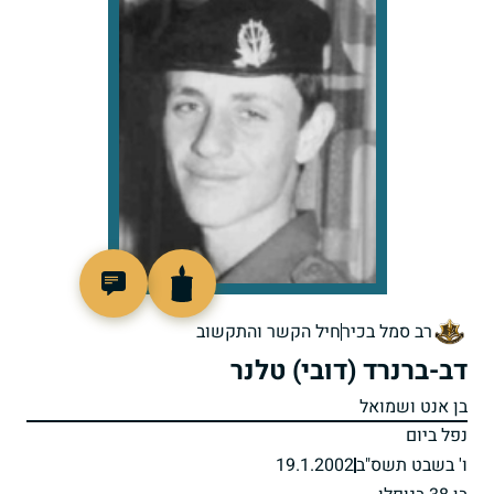
516134
רב סמל בכיר
חיל הקשר והתקשוב
דב-ברנרד (דובי) טלנר
בן אנט ושמואל
נפל ביום
ו' בשבט תשס"ב
19.1.2002