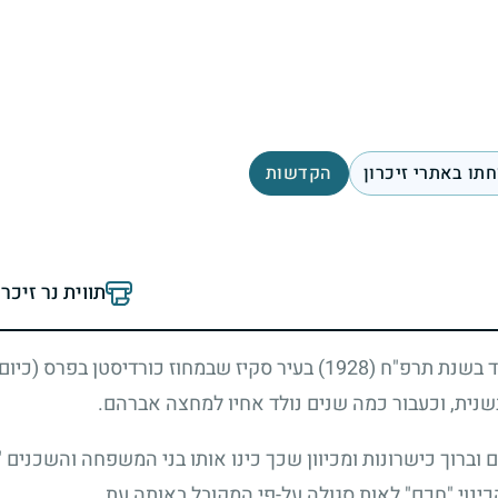
תו באתרי זיכרון
הקדשות
תווית נר זיכר
בנם של סולטנה (מלכה) ומרדכי. נולד בשנת תרפ"ח (1928) בעיר סקיז שבמחו
שנית, וכעבור כמה שנים נולד אחיו למחצה אברהם.
 וברוך כישרונות ומכיוון שכך כינו אותו בני המשפחה והשכנים 
הכינוי "חכם" לאות סגולה על-פי המקובל באותה עת.