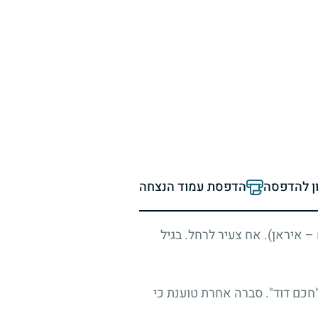
ון להדפסה
הדפסת עמוד הנצחה
ז כורדיסטן בפרס (כיום – איראן). אח צעיר לרחל. בגיל
"חכם דוד". סברה אחרת טוענת כי