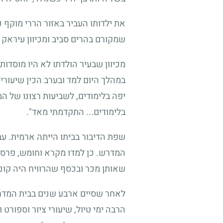
את ילדותו העביר באזור הררי מוקף 
שמקורם בהרים סביב ומכיוון עיראק
מכיוון שבעיר הולדתו לא היו מוסדו
במהלך היום למד ובערב הכין שיעור
יפה בלימודים, לשביעות רצונו של המ
בלימודים... התקדמתי מאד".
שפת הדיבור בביתו הייתה ארמית. עב
המדרש. כן למדו מקרא וחומש, פרסית,
שאותן מכר ובכסף שהרוויח היה קונה 
לאחר שסיים ארבע שנים בבית המדרש
הרבה ימי טיול, שיעורי ציור וספורט 