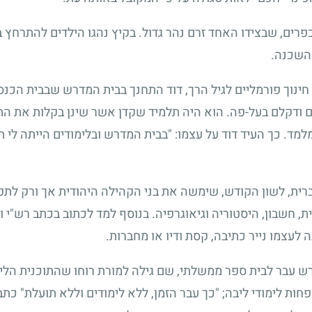
כפרים, שבצידו האחד זרם נהר גדול. בקיץ נהגו הילדים להתרחץ 
 השכנה.
ת חינוך פורמליים לגיל הרך, דוד התחנך בבית המדרש שבבית הכ
ים ודקלם בעל-פה. הוא היה תלמיד שקדן אשר שינן בקלות את הת
למד. כך העיד דוד על עצמו: "בבית המדרש ובלימודים הייתה לי 
רית, לשון הקודש, שימשה את בני הקהילה היהודית אך ורק לתפ
 חשבון, היסטוריה וגיאוגרפיה. בנוסף למד לכתוב בכתב רש"י וב
לעצמו נייר כתיבה, קסת ודיו או מחברות.
 עבר לבית ספר ממשלתי, שם גילה למורת רוחו שהתוכנית הלימ
ופחות לימודי ליבה; "כך עבר הזמן, ללא לימודים וללא תועלת" כתב