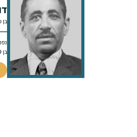
דו
בן 
נפט
בן 89 בפטירתו
801416