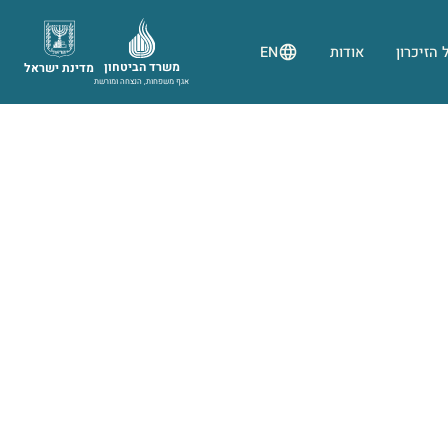
 הזיכרון
אודות
EN
משרד הביטחון
מדינת ישראל
אגף משפחות, הנצחה ומורשת