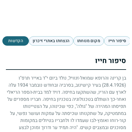
סיפור חייו
מקום מנוחתו
הנצחתו באתרי זיכרון
הקדשות
סיפור חייו
בן קרינה והרופא שמואל-זנוויל, נולד ביום י"ד באייר תרפ"ו
(28.4.1926)
בעיר קישינוב, בסרביה ובחודש נובמבר
1934
עלה
לארץ עם הוריו, שהשתקעו בחיפה. דויד למד בבית-הספר הריאלי
ואחר-כך השתלם בטכנולוגיה בטכניון בחיפה. חבריו מספרים על
תפיסתו המהירה של "גולה", כפי שכינוהו, על הצטיינותו
במתמטיקה, על שתקנותו שכיסתה על עמקות ועושר נפשי, על
קור-רוחו ואומץ-לבו שעמדו לו ולחבריו בטיולים במקומות
מסוכנים ובמצבים קשים. "היה תמיד ער ודרוך ומוכן לבצע