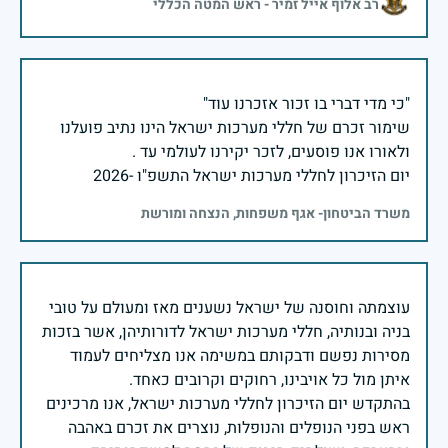
רב אלוף אייל זמיר - ראש המטה הכללי
שימור זכרם של חללי מערכות ישראל הינו נתיב פועלנו
יום הזיכרון לחללי מערכות ישראל התשפ"ו -2026
משרד הביטחון- אגף משפחות, הנצחה ומורשת
עוצמתה וחוסנה של ישראל נשענים מאז ומעולם על טובי
בניה ובנותיה, חללי מערכות ישראל לדורותיהן, אשר בזכות
מסירות נפשם ודבקותם במשימה אנו מצליחים לעמוד
בהתקדש יום הזיכרון לחללי מערכות ישראל, אנו מרכינים
ראש בפני הנופלים והנופלות, נוצרים את זכרם באהבה