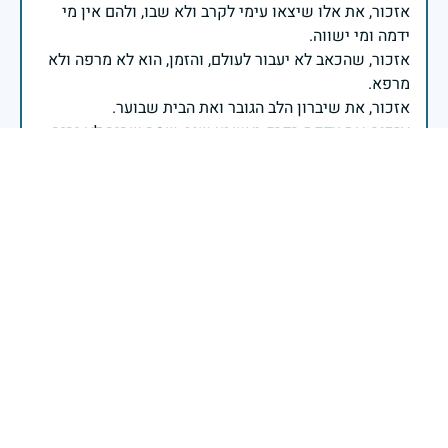
אזכור, את אלו שיצאו עימי לקרב ולא שבו, ולהם אין מי
אזכור, שהכאב לא יעבור לעולם, והזמן, הוא לא מרפה ולא
אזכור, את צדקת הדרך, ואשבע שוב, שמה שהיה לא יהיה
ביום הזה, אני נתקף געגוע לדמותם, לחיתוך דיבורם,
ומדליק נר לזיכרון דרכם ומורשתם!
אלוף דדו בר כליפא - ראש אגף כוח האדם בצה"ל
יהי זכרו ברוך
אייל
|
29 באפריל 2025
דיווח