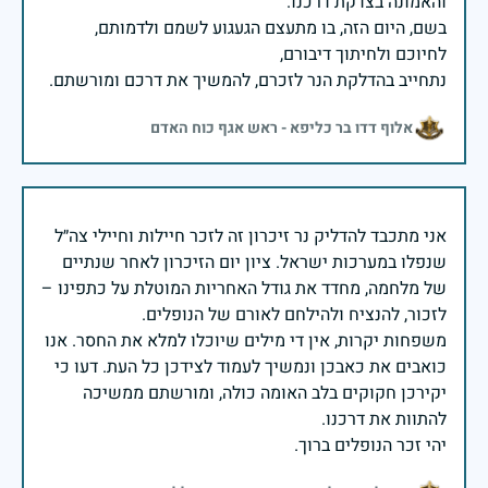
בשם, היום הזה, בו מתעצם הגעגוע לשמם ולדמותם,
נתחייב בהדלקת הנר לזכרם, להמשיך את דרכם ומורשתם.
אלוף דדו בר כליפא - ראש אגף כוח האדם
אני מתכבד להדליק נר זיכרון זה לזכר חיילות וחיילי צה״ל
שנפלו במערכות ישראל. ציון יום הזיכרון לאחר שנתיים
של מלחמה, מחדד את גודל האחריות המוטלת על כתפינו –
משפחות יקרות, אין די מילים שיוכלו למלא את החסר. אנו
כואבים את כאבכן ונמשיך לעמוד לצידכן כל העת. דעו כי
יקירכן חקוקים בלב האומה כולה, ומורשתם ממשיכה
יהי זכר הנופלים ברוך.