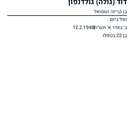
דוד (גולה) גולדנפון
בן קרינה ושמואל
נפל ביום
ב' באדר א' תש"ח
12.2.1948
בן 22 בנופלו