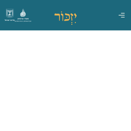
משרד הביטחון
מדינת ישראל
אגף משפחות, הנצחה ומורשת