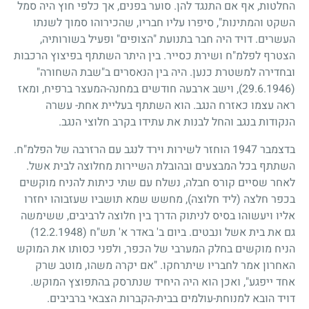
החלטות, אף אם התנגד להן. סוער בפנים, אך כלפי חוץ היה סמל
השקט והמתינות", סיפרו עליו חבריו, שהכירוהו סמוך לשנתו
העשרים. דויד היה חבר בתנועת "הצופים" ופעיל בשורותיה,
הצטרף לפלמ"ח ושירת כסייר. בין היתר השתתף בפיצוץ הרכבות
ובחדירה למשטרת כנען. היה בין הנאסרים ב"שבת השחורה"
(29.6.1946)
, וישב ארבעה חודשים במחנה-המעצר ברפיח, ומאז
ראה עצמו כאזרח הנגב. הוא השתתף בעליית אחת- עשרה
הנקודות בנגב והחל לבנות את עתידו בקרב חלוצי הנגב.
בדצמבר
1947
הוחזר לשירות וירד לנגב עם הרזרבה של הפלמ"ח.
השתתף בכל המבצעים ובהובלת השיירות מחלוצה לבית אשל.
לאחר שסיים קורס חבלה, נשלח עם שתי כיתות להניח מוקשים
בכפר חלצה (ליד חלוצה), מחשש שמא תושביו שעזבוהו יחזרו
אליו ויעשוהו בסיס לניתוק הדרך בין חלוצה לרביבים, ששימשה
גם את בית אשל ונבטים. ביום ב' באדר א' תש"ח
(12.2.1948)
הניח מוקשים בחלק המערבי של הכפר, ולפני כסותו את המוקש
האחרון אמר לחבריו שיתרחקו. "אם יקרה משהו, מוטב שרק
אחד ייפגע", ואכן הוא היה היחיד שנתרסק בהתפוצץ המוקש.
דויד הובא למנוחת-עולמים בבית-הקברות הצבאי ברביבים.