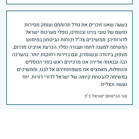
בשעה שאנו זוכרים את גודל תרומתם ועומק מסירות
נפשם של טובי בנינו ובנותינו, נופלי מערכות ישראל
לדורותיהן, ממשיכים צה"ל וכוחות הביטחון במימוש
המשימה למענה לחמו ועבורה נפלו: הכרעת אויבינו מדרום,
מצפון, ביהודה ובשומרון, וגם בזירות רחוקות יותר. בהערכה
רבה ובגאווה אדירה אנו מרכינים ראש בפני הנופלים
והנופלות, מאמצים את משפחותיהם אל לבנו, וממשיכים
במשימה להבטחת קיומה של ישראל לדורי דורות. יחד
נעשה ונצליח.
שר הביטחון ישראל כ"ץ
יש לילד בכיתה שאך שלו ו2דודות שלו נפלו במסיבה בדרום
אבגיל
|
7 באוקטובר 2024
דיווח