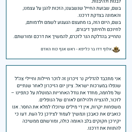
בשם, שבועת החייל שנשבענו, הזכות להגן על עצמנו,
בשם, היום הזה, בו מתעצם הגעגוע לשמם ולדמותם,
נתחייב בהדלקת הנר לזכרם, להמשיך את דרכם ומורשתם.
אלוף דדו בר כליפא - ראש אגף כוח האדם
אני מתכבד להדליק נר זיכרון זה לזכר חיילות וחיילי צה״ל
שנפלו במערכות ישראל. ציון יום הזיכרון לאחר שנתיים
של מלחמה, מחדד את גודל האחריות המוטלת על כתפינו –
משפחות יקרות, אין די מילים שיוכלו למלא את החסר. אנו
כואבים את כאבכן ונמשיך לעמוד לצידכן כל העת. דעו כי
יקירכן חקוקים בלב האומה כולה, ומורשתם ממשיכה