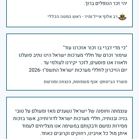
יהי זכר הנופלים ברוך.
רב אלוף אייל זמיר - ראש המטה הכללי
שימור זכרם של חללי מערכות ישראל הינו נתיב פועלנו
יום הזיכרון לחללי מערכות ישראל התשפ"ו -2026
משרד הביטחון- אגף משפחות, הנצחה ומורשת
עוצמתה וחוסנה של ישראל נשענים מאז ומעולם על טובי
בניה ובנותיה, חללי מערכות ישראל לדורותיהן, אשר בזכות
מסירות נפשם ודבקותם במשימה אנו מצליחים לעמוד