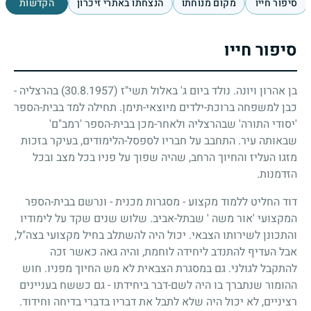
סיפור חייו
מקום מנוחתו
הנצחתו באתרי זיכרון
הקדשות
סיפור חייו
בן אהרון ויונה. נולד ביום ג' באלול תשי"ז
(30.8.1957)
בהרצליה -
כבן למשפחה ברוכת-ילדים מיוצאי-תימן. תחילה למד בבית-הספר
'יסודי התורה' שבהרצליה ולאחר-מכן בבית-הספר 'רמב"ם'
שבאותה עיר. התחבב על חבריו לספסל-הלימודים, בעיקר בזכות
מזגו העליז והחיוך הרחב, שהיה שפוך על פניו בכל מצב ובכל
הזדמנות.
דוד החליט ללמוד מקצוע - מסגרות מכנית - ונרשם בבית-הספר
המקצועי 'אור משה ' שבתל-אביב. שלוש שנים שקד על לימודיו
והתכונן לשירותו הצבאי. יכול היה להשתלב בחיל מקצועי בצה"ל,
אבל העדיף להתנדב ליחידה לוחמת, והיה גאה כאשר זכה
להתקבל לגולני. גם במסגרת הצבאית לא מש החיוך מפניו. חוש
ההומור שנתברך בו היה לשם-דבר ביחידתו - גם כששח בעניינים
רציניים, לא יכול היה שלא לתבל את דבריו בדברי בדיחה וחידוד.