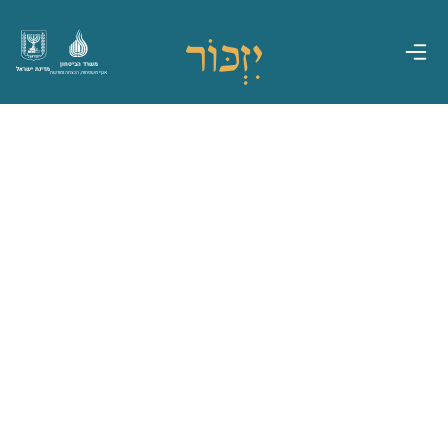
משרד הביטחון
מדינת ישראל
אגף משפחות, הנצחה ומורשת