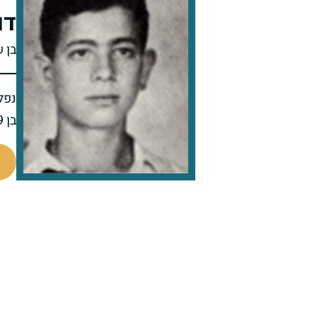
דו
בן ש
נפל 
בן 19 בנופלו
7685