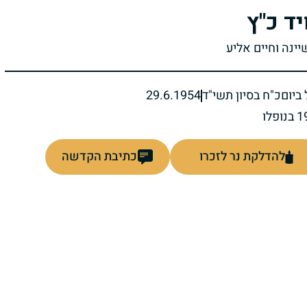
יד כ"ץ
יינה וחיים אליע
ביום
כ"ח בסיון תשי"ד
29.6.1954
להדלקת נר לזכרו
כתיבת הקדשה