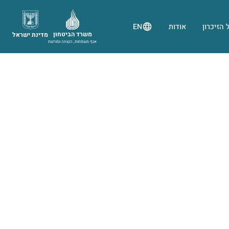
 הזיכרון
אודות
EN
משרד הביטחון
מדינת ישראל
אגף משפחות, הנצחה ומורשת