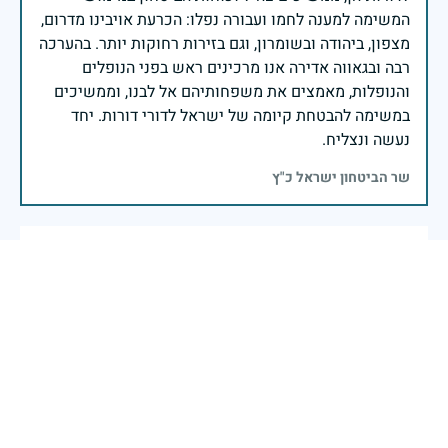
המשימה למענה לחמו ועבורה נפלו: הכרעת אויבינו מדרום,
מצפון, ביהודה ובשומרון, וגם בזירות רחוקות יותר. בהערכה
רבה ובגאווה אדירה אנו מרכינים ראש בפני הנופלים
והנופלות, מאמצים את משפחותיהם אל לבנו, וממשיכים
במשימה להבטחת קיומה של ישראל לדורי דורות. יחד
נעשה ונצליח.
שר הביטחון ישראל כ"ץ
אגף התקשוב מוקיר ומתכבד להדליק נר לזכר נופלי
ונופלות האגף. נמשיך לעשות כל שביכולתנו להיות ראוים
למורשת הנופלים והנופלות. יהי זכרם וזכרן ברוך
26 באפריל 2025
דיווח
זיכרון חללינו מהווה עבורנו צו חיים, להמשיך ולפעול