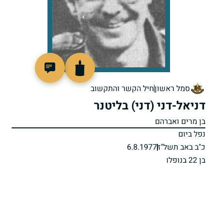
97477
סמל ראשון
חיל הקשר והתקשוב
דניאל-דני (דני) בליטנר
בן מרים ואברהם
נפל ביום
כ"ב באב תשל"ז
6.8.1977
בן 22 בנופלו