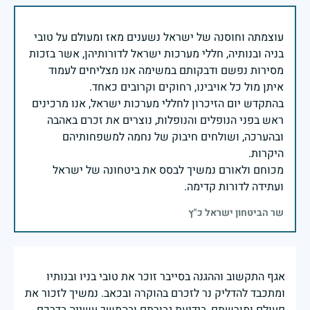
עוצמתה וחוסנה של ישראל נשענים מאז ומעולם על טובי
בניה ובנותיה, חללי מערכות ישראל לדורותיהן, אשר בזכות
מסירות נפשם ודבקותם במשימה אנו מצליחים לעמוד
בהתקדש יום הזיכרון לחללי מערכות ישראל, אנו מרכינים
ראש בפני הנופלים והנופלות, נוצרים את זכרם באהבה
ובהערכה, ושולחים חיבוק של נחמה למשפחותיהם
מכוחם ולאורם נמשיך לבסס את ביטחונה של ישראל
ועתידה לדורות קדימה.
שר הביטחון ישראל כ"ץ
אגף התקשוב וההגנה בסייבר זוכר את טובי בניו ובנותיו
ומתכבד להדליק נר לזכרם בהוקרה ובכאב. נמשיך לזכור את
פעולם ומורשתם, בידיעת גבורתם ובהמשך עשייה בדרכם