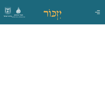
משרד הביטחון
מדינת ישראל
אגף משפחות, הנצחה ומורשת