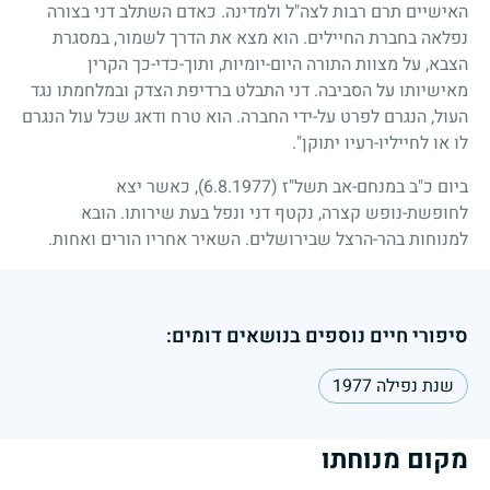
האישיים תרם רבות לצה"ל ולמדינה. כאדם השתלב דני בצורה
נפלאה בחברת החיילים. הוא מצא את הדרך לשמור, במסגרת
הצבא, על מצוות התורה היום-יומיות, ותוך-כדי-כך הקרין
מאישיותו על הסביבה. דני התבלט ברדיפת הצדק ובמלחמתו נגד
העול, הנגרם לפרט על-ידי החברה. הוא טרח ודאג שכל עול הנגרם
לו או לחייליו-רעיו יתוקן".
ביום כ"ב במנחם-אב תשל"ז
(6.8.1977)
, כאשר יצא
לחופשת-נופש קצרה, נקטף דני ונפל בעת שירותו. הובא
למנוחות בהר-הרצל שבירושלים. השאיר אחריו הורים ואחות.
סיפורי חיים נוספים בנושאים דומים:
שנת נפילה 1977
מקום מנוחתו