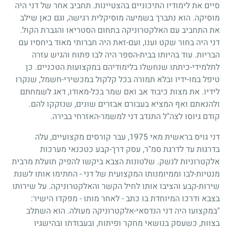
סיים את לימודיו התיכוניים בהצטיינות. תחביב אחר של דני היה
מוסיקה. הוא נתברך בשמיעה מוסיקלית רגישה, וגם כאן שילב
את התחביב עם האלקטרוניקה בתחום הסטריאו והגברת הקול.
דני היה בחור שקט וענו, ועם-זאת היה חברותי מאוד ביחסיו עם
הבריות. עוד בהיותו בבית-הספר היה לבו פתוח והגיש עזרה
לתלמידי-כיתתו שנחשלו בלימודיהם במקצועות הטכניים. כן
טיפל במו-ידיו ובלא תמורה בכל קלקול במכשירי-חשמל, שנקרו
לידיו. את מצות כיבוד אב ואם שמר בכל-מאודו, דאג לשמחתם
ולהנאתם ואף המציא בעבורם אבזרים שונים, שנזקקו להם.
קודם גיוסו לצה"ל התנדב דני למשמר-האזרחי בבירה.
דני גויס בראשית מאי
1975
, עבר קורסים מקצועיים, עלה
בדרגות עד לדרגת סמ"ר, עסק דרך-קבע כטכנאי מערכות
אלקטרוניות לנשק. שלטונות הצבא ביקשו להפיק תועלת מרבית
מנטיות-לבו וממיומנותו המקצועית של דני - החתימו אותו לשנת
שירות-קבע והציבו אותו לחיל הקשר והאלקטרוניקה. על שירותו
בצבא ודרכו המיוחדת בו כתב - לאחר מותו - מפקדו הישיר:
"במקצועו היה דני הנדסאי-אלקטרוניקה מעולה. הוא השתלב
בצוות, כשעסק בנושאי מחקר ופיתוח, ובעבודתו ובהישגיו