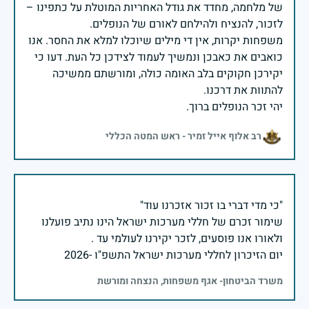
של מלחמה, מחדד את גודל האחריות המוטלת על כתפינו –
משפחות יקרות, אין די מילים שיוכלו למלא את החסר. אנו
כואבים את כאבכן ונמשיך לעמוד לצידכן כל העת. דעו כי
יקירכן חקוקים בלב האומה כולה, ומורשתם ממשיכה
יהי זכר הנופלים ברוך.
רב אלוף אייל זמיר - ראש המטה הכללי
שימור זכרם של חללי מערכות ישראל הינו נתיב פועלנו
יום הזיכרון לחללי מערכות ישראל התשפ"ו -2026
משרד הביטחון- אגף משפחות, הנצחה ומורשת