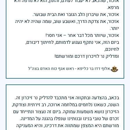
אזכור, שהכאב לא יעבור לעולם, והזמן, הוא לא מרפה ולא
אזכור, את צדקת הדרך, ואשבע שוב, שמה שהיה לא יהיה
ביום הזה, אני נתקף געגוע לדמותם, לחיתוך דיבורם,
ומדליק נר לזיכרון דרכם ומורשתם!
אלוף דדו בר כליפא - ראש אגף כוח האדם בצה"ל
בכאב, בהצדעה ובתקווה אני מתכבד להדליק נר זיכרון זה.
השנה, כשאנו נלחמים במלחמה ארוכה, רב זירתית וצודקת,
הזיכרון נושא משמעות עמוקה. ביום זה נעצור ונתייחד עם
זכרם של טובי בנינו ובנותינו שנפלו בהגנה על המדינה.
מורשתם היא המצפן שמתווה את דרכינו, והיא המעניקה