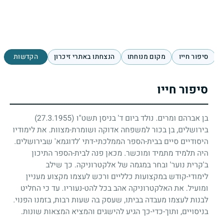
סיפור חייו
מקום מנוחתו
הנצחתו באתרי זיכרון
הקדשות
סיפור חייו
בן אברהם ומרים. נולד ביום ד' בניסן תשט"ו
(27.3.1955)
בירושלים, בן בכור למשפחה אדוקה ושומרת-מצוות. את לימודיו
היסודיים סיים בבית-הספר הממלכתי-דתי 'לדוגמא' שבירושלים.
היה תלמיד מתמיד ומוכשר. מכאן פנה לבית-הספר התיכון
ב'קרית נוער' ובחר במגמה של אלקטרוניקה. כך שילב
לימודי-קודש במקצועות כלליים ורכש לעצמו מקצוע מעניין
ומועיל. את האלקטרוניקה אהב בכל להט-נעוריו. עד כי החליט
לבנות לעצמו מעבדה בביתו, שעסק בה שעות רבות, בזמנו הפנוי.
בניסויים, ותוך-כדי-כך הגיע להישגים והמציא המצאות שונות.