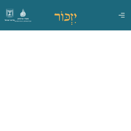
משרד הביטחון
מדינת ישראל
אגף משפחות, הנצחה ומורשת