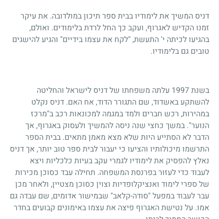
דניס המשיך את לימודיו בבית ספר תיכון במולדובה. את עיקר
זמנו הקדיש לאגרוף, ועקב כך החל לרדת בלימודים. ואולם,
בהגיעו לכיתה י' התעשת, "לקח את עצמו בידיים" והגיע להישגים
טובים גם בלימודיו.
בשנת 1997 עלתה משפחתו של דניס לישראל והחליטה
להשתקע באשדוד, שם התגורר הדוד, אח האם. דניס נקלט
במהירות, רכש חברים ולמד במגמה למכונאות רכב ב"מרכז
הנוער". במשך כחצי שנה ניסה להמשיך ולעסוק באגרוף, אך
הדבר לא הסתייע היות שלא מצא מאמן מתאים. בבית הספר
התרשמו מיכולותיו והציעו כי יעבור לבית ספר טוב יותר, אך דניס
נאלץ להפסיק את לימודיו לגמרי עקב בעיות כלכליות ויצא
לעבוד כדי לעזור בפרנסת המשפחה. תחילה עבד כסוכן מכירות
של ספרי לימוד ואנציקלופדיות וצוין כסוכן מצטיין, ולאחר מכן
עבר לעבוד במפעל "סודה-קלאב" שבמישור אדומים, שם עבדה גם
אמו. על נטישת האגרוף פיצה את עצמו באימונים קבועים בחדר