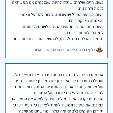
בשם, חיים שלמים שיכלו להיות, שבזכותם אנו ממשיכים
בשם, שבועת החייל שנשבענו, הזכות להגן על עצמנו,
בשם, היום הזה, בו מתעצם הגעגוע לשמם ולדמותם,
נתחייב בהדלקת הנר לזכרם, להמשיך את דרכם ומורשתם.
אלוף דדו בר כליפא - ראש אגף כוח האדם
אני מתכבד להדליק נר זיכרון זה לזכר חיילות וחיילי צה״ל
שנפלו במערכות ישראל. ציון יום הזיכרון לאחר שנתיים
של מלחמה, מחדד את גודל האחריות המוטלת על כתפינו –
משפחות יקרות, אין די מילים שיוכלו למלא את החסר. אנו
כואבים את כאבכן ונמשיך לעמוד לצידכן כל העת. דעו כי
יקירכן חקוקים בלב האומה כולה, ומורשתם ממשיכה