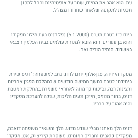
עת. הוא אהב את החיים, שמר על אופטימיות והחל לתכנן
תכניות לתקופה שלאחר שחרורו מצה"ל.
ביום כ"ז בטבת תש"ס
(5.1.2000)
נפל דניס בעת מילוי תפקידו
והוא בן עשרים. הוא הובא למנוחת עולמים בבית העלמין הצבאי
באשדוד. הותיר הורים ואח.
מפקד היחידה, סגן-אלוף יורם לרדו, כתב למשפחה: "דניס שירת
ביחידתי כטבח במשך חמישה חודשים שבמהלכם הפגין אחריות
ורצינות רבה, ובזכות כך מונה לאחראי משמרת במחלקת המטבח.
דניס, בחור מנומס, חייכן ונעים הליכות, שזכה להערכת מפקדיו
והיה אהוב על חבריו.
דניס הלך מאתנו מבלי שנדע מדוע. הלך והשאיר משפחה דואבת,
מפקדים כואבים וחברים המומים. משפחת קיריצ'וק, אנו, מפקדי