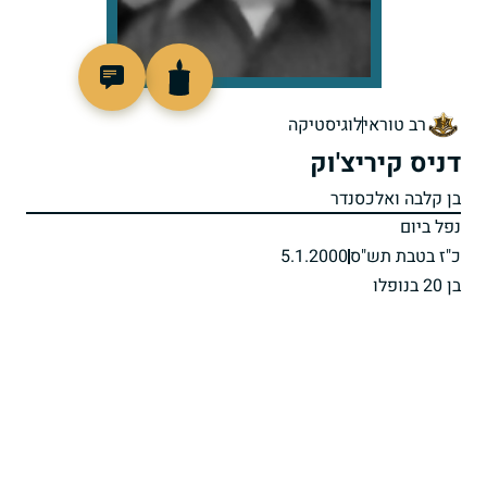
515556
רב טוראי
לוגיסטיקה
דניס קיריצ'וק
בן קלבה ואלכסנדר
נפל ביום
כ"ז בטבת תש"ס
5.1.2000
בן 20 בנופלו