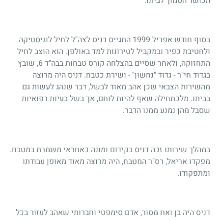
הכושר הסמוך לביתו.
בסוף חודש אפריל 1999 התגייס דניס לצה"ל לחיל לוגיסטיקה
ולחטיבת כפיר ובמקביל לטירונות למד באולפן. הוא הוצב לחיל
התחזוקה, ולאחר שסיים בהצלחה קורס טבחות בבה"ד 6, שובץ
בגדוד חי"ר - גדוד "נחשון" - ושירת כטבח. דניס היה מרוצה
מהשירות הצבאי שכן אהב מאוד לבשל, דבר שנהג לעשות גם
בביתו. מלכתחילה שאף להיות לוחם, אך בשל בעיות רפואיות
שסבל מהן נמנע ממנו הדבר.
במהלך שירותו זכה דניס בקידום ומונה כאחראי משמרת במטבח.
מפקדו אריאל, רס"ר המטבח, היה מרוצה מאוד מאופן עבודתו
ומתפקודו.
דניס היה בן ואח מסור, אדם סימפטי וחברותי שאהב לעזור בכל