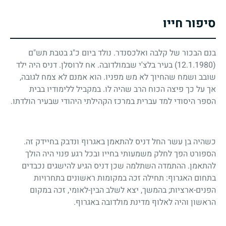
סיפור חייו
בנם הבכור של קלבה ואלכסנדר. נולד ביום כ"ג בטבת תש"ם
(12.1.1980)
בעיר בלצ'י שבמולדובה. אח לרוסלן. דניס היה ילד
שובב ושמח שהחיוך לא מש מפניו. הוא אמנם לא צמח לגובה,
אך על כך פיצה הכוח הרב שהיה לו. במקביל ללימודיו בבית
הספר היסודי למד עברית במרכז הקהילתי היהודי שבעיר הולדתו.
כשהיה בן עשר החל דניס להתאמן באגרוף ונדבק בחיידק זה.
הספורט הפך לחלק משמעותי בחייו ובכל רגע פנוי היה הולך
להתאמן. ההתמדה השתלמה שכן דניס הגיע להישגים נכבדים
בתחום האגרוף: תחילה זכה במקומות ראשונים בתחרויות
הפנים-ארציות; בהמשך, יצא לשלב הבין-לאומי, זכה במקום
הראשון והיה לאלוף מדינת מולדובה באגרוף.