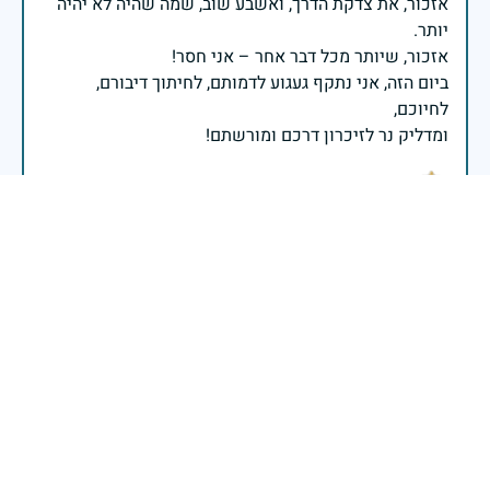
אזכור, את צדקת הדרך, ואשבע שוב, שמה שהיה לא יהיה
ביום הזה, אני נתקף געגוע לדמותם, לחיתוך דיבורם,
ומדליק נר לזיכרון דרכם ומורשתם!
אלוף דדו בר כליפא - ראש אגף כוח האדם בצה"ל
ביום זיכרון זה, אני מדליק נר זיכרון לזכר 217 נופלי חטיבת
כפיר בשמי ובשם לוחמי ומפקדי החטיבה. חטיבת כפיר
כולה עומדת דום, מרכינה ראשה ומצדיעה לבניה ובנותיה.
כל נר הוא זיכרון שתמיד יוביל את החטיבה קדימה ויסמן
את נתיב הגבורה שעלינו ללכת בדרכו. יהי זכר הנופלים
ברוך לעד. אל״ם, יניב בארוט מפקד חטיבת כפיר
29 באפריל 2025
דיווח