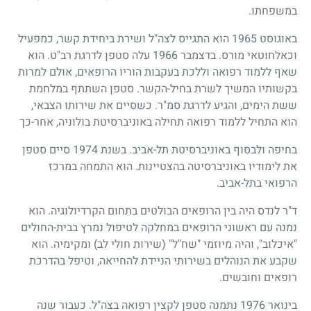
במשפחתו.
באוגוסט
1965
הוא התגייס לצה"ל ושירת ביחידת קשר, כמפעיל
וכאלחוטאי מורס. בדצמבר
1966
עלה סטפן לדרגת רב"ט. הוא
שאף ללמוד רפואה וללכת בעקבות הוריו הרופאים, אולם למרות
בקשותיו המשיך לשרת בחיל-הקשר. סטפן השתתף במלחמת
ששת הימים, והגיע לדרגת סמ"ר. כשסיים את שירותו הצבאי,
הוא התחיל ללמוד רפואה תחילה באוניברסיטת בולוניה, אחר-כך
בחיפה ולבסוף באוניברסיטת תל-אביב. בשנת
1974
סיים סטפן
את לימודיו באוניברסיטה בהצטיינות. הוא התמחה במרכז
הרפואי בתל-אביב.
ד"ר לנדס היה בין הרופאים הבולטים בתחום הקרדיולוגיה. הוא
נמנה עם ראשוני הרופאים במחלקה לטיפול נמרץ בבית-החולים
"איכלוב", והיה מיוזמי "שח"ל" (שירות חולי לב) ומקימיה. הוא
שקבע את הנוהלים בשירותי הניידת להחייאה, וטיפל בהדרכת
רופאים וחובשים.
בינואר
1976
נתמנה סטפן לקצין רפואה בצה"ל. כעבור שנה