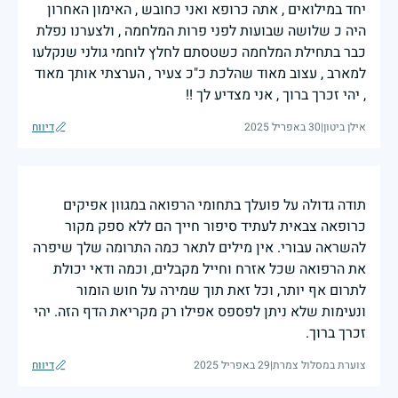
יחד במילואים , אתה כרופא ואני כחובש , האימון האחרון
היה כ שלושה שבועות לפני פרות המלחמה , ולצערנו נפלת
כבר בתחילת המלחמה כשטסתם לחלץ לוחמי גולני שנקלעו
למארב , עצוב מאוד שהלכת כ"כ צעיר , הערצתי אותך מאוד
, יהי זכרך ברוך , אני מצדיע לך !!
אילן ביטון
|
30 באפריל 2025
דיווח
תודה גדולה על פועלך בתחומי הרפואה במגוון אפיקים
כרופאה צבאית לעתיד סיפור חייך הם ללא ספק מקור
להשראה עבורי. אין מילים לתאר כמה התרומה שלך שיפרה
את הרפואה שכל אזרח וחייל מקבלים, וכמה ודאי יכולת
לתרום אף יותר, וכל זאת תוך שמירה על חוש הומור
ונעימות שלא ניתן לפספס אפילו רק מקריאת הדף הזה. יהי
זכרך ברוך.
צוערת במסלול צמרת
|
29 באפריל 2025
דיווח