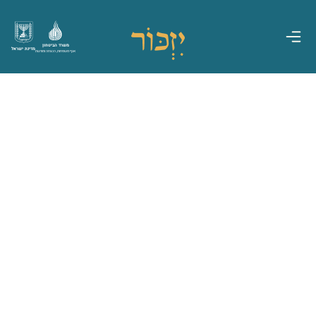
משרד הביטחון
מדינת ישראל
אגף משפחות, הנצחה ומורשת