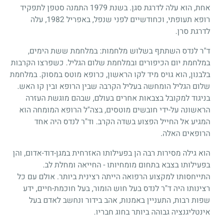
אחת, הוא עלה לדרגת סגן. בשנת
1979
התמנה סטפן לתפקיד
רופא תעופתי, וכחודשיים לפני שנפל, באפריל
1982
, עלה
לדרגת סרן.
ד"ר לנדס השתתף בשלוש מלחמות: במלחמת ששת הימים,
במלחמת יום הכיפורים ובמלחמת שלום הגליל. כשפרצו הקרבות
בלבנון, הוא גויס מיד לקו הראשון, כרופא מוטס במסוק. במלחמת
שלום הגליל הומחשה בעליל הקרבה שבין הרופא ובין קו האש.
בניגוד למקובל בצבאות אחרים בעולם, שבהם מוגשת העזרה
הראשונה על-ידי חובשים מוטסים, בצה"ל הרופא המומחה הוא
המגיע אל החייל הפצוע בשדה הקרב. וד"ר לנדס היה אחד
הרופאים האלה.
הוא גילה מסירות רבה הן בפעילותו האזרחית במגן-דוד-אדום, והן
בפעילותו בצבא בתחום מומחיותו
-
החייאה ומחלת לב.
התייחסותו למקצוע הרפואה הייתה רצינית ביותר. אולם עם כל
רצינותו היה ד"ר לנדס בעל חוש הומור, בעל חוכמת-חיים, ידע
שפות רבות, התעניין באמנות, אהב בידור ונחשב לאדם בעל
אינטליגנציה גבוהה ביותר בחוג חבריו.