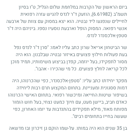
ביום הראשון של הקרבות במלחמת שלום הגליל, ט"ו בסיון
תשמ"ב
(6.61982)
, הוזעק ד"ר לנדס להגיש עזרה רפואית
לחיילים שנפגעו ליד נבטיה. הוא יצא במסוק עם צוות של ארבעה
אנשי רפואה. המסוק הופל וארבעת נוסעיו נספו. ביניהם היה ד"ר
סטפן-אלכסנדר לנדס.
שר הביטחון אריאל שרון כתב עליו לאמו: "סרן ד"ר לנדס נפל
בעת פעולות חילוץ פצועים באיזור נבטיה שבלבנון. הוא היה
מסור לתפקידו, בעל יוזמה, קפדן בביצוע משימותיו, תמיד מוכן
לכל קריאה לחלץ פצועים. כל מי שהכירו
-
אהבו".
מפקד יחידתו כתב עליו: "סטפן-אלכסנדר, כפי שהכרנוהו, היה
דמות ססגונית ומעניינת. בתחום המקצוע תרם רבות ליחידה
בשיפור שיטות החייאה ומיכשור רפואי. בתחום האישי הכרנוהו
כאדם חביב, ביישן מעט, עם חיוך כמעט נצחי, בעל חוש הומור
מפותח מאוד, מילא תפקידים בהתנדבות עד יומו האחרון, כפי
שעשה בחייו בתחומים רבים".
בן
35
שנים הוא היה במותו. על-שמו הוקם גן זיכרון ובו מדשאה