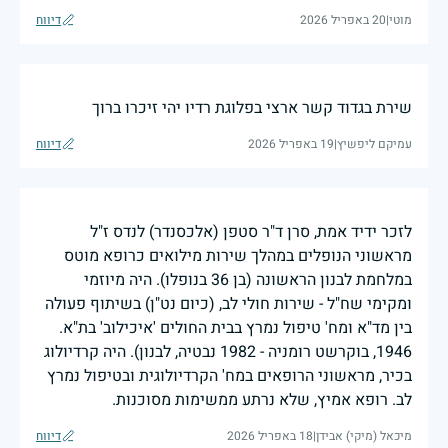
מוטי
|
20 באפריל 2026
דיווח
שירת בגדוד קשר ארצי בפלוגת רדיו יהי זיכרו ברוך
עמיקם ליפשיץ
|
19 באפריל 2026
דיווח
לזכר ידיד אמת, סרן ד"ר סטפן (אלכסנדר) לנדס ז"ל
מראשוני הנופלים במהלך שירות מילואים כרופא מוטס
במלחמת לבנון הראשונה (בן 36 בנופלו). היה מיוזמי
ומקימי שח"ל - שירות חולי לב, (כיום נט"ן) בשיתוף פעולה
בין מד"א ומח' טיפול נמרץ בבית החולים 'איכילוב' בת"א.
1946, בוקרשט רומניה - 1982 נבטיה, לבנון). היה קרדיולוג
בכיר, מראשוני הרופאים במח' הקרדיולוגית ובטיפול נמרץ
לב. רופא אמיץ, שלא נרתע ממשימות מסוכנות.
מיכאל (מיקי) אבידן
|
18 באפריל 2026
דיווח