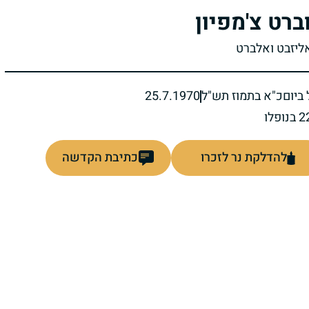
ברט צ'מפיון
אליזבט ואלברט
ביום
כ"א בתמוז תש"ל
25.7.1970
להדלקת נר לזכרו
כתיבת הקדשה