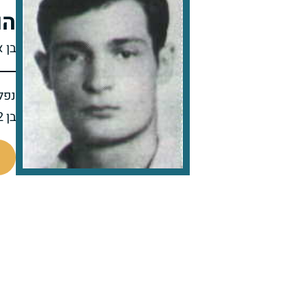
הו
בן 
נפל 
בן 22 בנופלו
92478