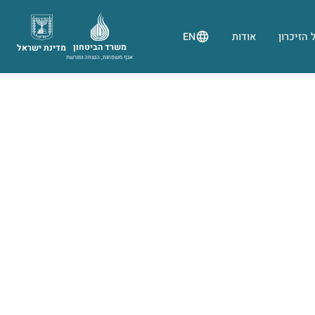
 הזיכרון
אודות
EN
משרד הביטחון
מדינת ישראל
אגף משפחות, הנצחה ומורשת