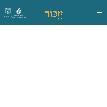
משרד הביטחון
מדינת ישראל
אגף משפחות, הנצחה ומורשת