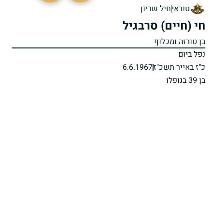
טוראי
חיל שריון
חי (חיים) סרבגיל
בן טורזה ומכלוף
נפל ביום
כ"ז באייר תשכ"ז
6.6.1967
בן 39 בנופלו