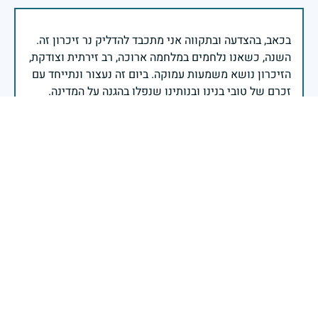
בכאב, בהצדעה ובתקווה אני מתכבד להדליק נר זיכרון זה.
השנה, כשאנו נלחמים במלחמה ארוכה, רב זירתית וצודקת,
הזיכרון נושא משמעות עמוקה. ביום זה נעצור ונתייחד עם
זכרם של טובי בנינו ובנותינו שנפלו בהגנה על המדינה.
מורשתם היא המצפן שמתווה את דרכינו, והיא המעניקה
משפחות יקרות, אנו מרכינים ראשנו ומתחייבים שנעמוד
יהי זכר הנופלים ברוך.
רב אלוף אייל זמיר - ראש המטה הכללי
בשעה שאנו זוכרים את גודל תרומתם ועומק מסירות