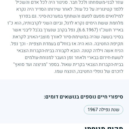
עוזר לבני-משפחתו ולכל חבר. סניגור היה לכל אדם והשכיל
ללמד קטיגוריה על כל עוול. לאחר שירותו הסדיר היה נקרא
למילואים מפעם לפעם והשתתף במערכת-סיני. גם בפרוץ
מלחמת ששת הימים נקרא לדגל, וביום השני לקרבותיה, הוא כ"ז
באייר תשכ"ז
(6.6.1967)
, נפל בקרב שנערך בג'בל ליבני אשר
בסיני בשעה שהיה במשימת-סיור לאורך מוצבי-האויב לקראת
תקיפת החטיבה. הוא היה אז בזחל"ם בעמדת תצפית
-
וכך נפל.
הניח אשה וילדה קטנה. הובא לקבורה בבית-הקברות הצבאי
לשעת-חירום בבארי ולאחר זמן הועבר למנוחת-עולמים
בבית-הקברות הצבאי בקרית שאול. בספר "מניצנה ועד סואץ"
לזכרם של נופלי החטיבה, הונצח שמו.
סיפורי חיים נוספים בנושאים דומים:
שנת נפילה 1967