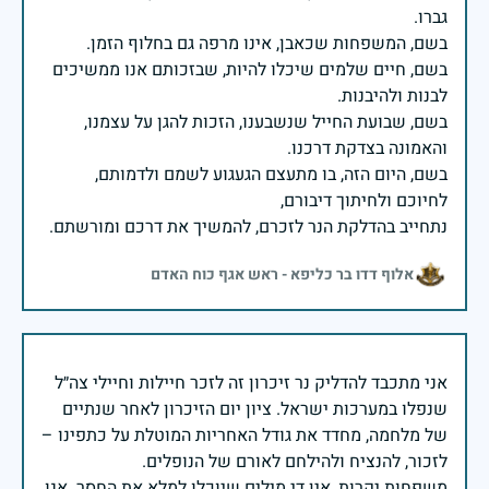
בשם, חיים שלמים שיכלו להיות, שבזכותם אנו ממשיכים
בשם, שבועת החייל שנשבענו, הזכות להגן על עצמנו,
בשם, היום הזה, בו מתעצם הגעגוע לשמם ולדמותם,
נתחייב בהדלקת הנר לזכרם, להמשיך את דרכם ומורשתם.
אלוף דדו בר כליפא - ראש אגף כוח האדם
אני מתכבד להדליק נר זיכרון זה לזכר חיילות וחיילי צה״ל
שנפלו במערכות ישראל. ציון יום הזיכרון לאחר שנתיים
של מלחמה, מחדד את גודל האחריות המוטלת על כתפינו –
משפחות יקרות, אין די מילים שיוכלו למלא את החסר. אנו