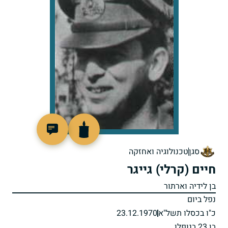
92782
סגן
טכנולוגיה ואחזקה
חיים (קרלי) גייגר
בן לידיה וארתור
נפל ביום
כ"ו בכסלו תשל"א
23.12.1970
בן 23 בנופלו