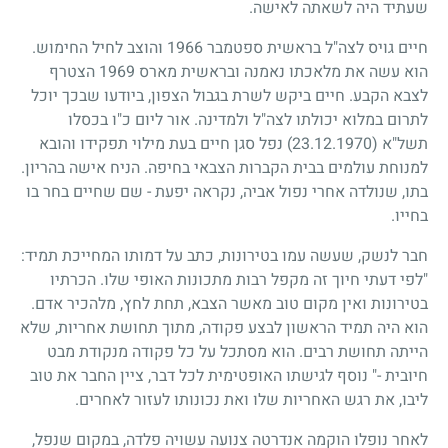
שעתיד היה לשאתה לאישה.
חיים גויס לצה"ל בראשית ספטמבר
1966
והוצב לחיל החימוש.
הוא עשה את מלאכתו נאמנה ובראשית מארס
1969
הצטרף
לצבא הקבע. חיים ביקש לשרת בגבול הצפון, ביודעו שבכך יוכל
לתרום במלוא יכולתו לצה"ל ולמדינה. אור ליום כ"ו בכסלו
תשל"א
(23.12.1970)
נפל סגן חיים בעת מילוי תפקידו והובא
למנוחת עולמים בבית הקברות הצבאי בחיפה. הניח אישה בהריון.
בתו, שנולדה אחרי נפול אביה, נקראה יפעת - שם שחיים בחר בו
בחייו.
חבר לנשק, שעשה עמו בטירונות, כתב על דמותו המחייכת תמיד:
"לפי דעתי חיוך זה מקפל רבות מתכונות האופי שלו. הכרתיו
בטירונות ואין מקום טוב מאשר הצבא, תחת לחץ, מלהכיר אדם.
הוא היה תמיד הראשון לבצע פקודה, מתוך תחושת אחריות, שלא
הייתה תחושת רבים. הוא מסתכל על כל פקודה מנקודת מבט
חיובית -" נוסף לגישתו האופטימית לכל דבר, ציין החבר את טוב
ליבו, את רגש האחריות שלו ואת נכונותו לעזור לאחרים.
לאחר נופלו הוקמה אנדרטה צנועה עשויה פלדה, במקום שנפל,