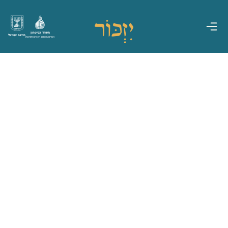
משרד הביטחון
מדינת ישראל
אגף משפחות, הנצחה ומורשת