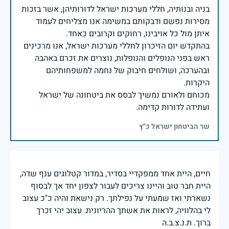
בניה ובנותיה, חללי מערכות ישראל לדורותיהן, אשר בזכות
מסירות נפשם ודבקותם במשימה אנו מצליחים לעמוד
בהתקדש יום הזיכרון לחללי מערכות ישראל, אנו מרכינים
ראש בפני הנופלים והנופלות, נוצרים את זכרם באהבה
ובהערכה, ושולחים חיבוק של נחמה למשפחותיהם
מכוחם ולאורם נמשיך לבסס את ביטחונה של ישראל
ועתידה לדורות קדימה.
שר הביטחון ישראל כ"ץ
חיים, היית אחד ממפקדיי בסדיר, במדור קטלוגים ענף שדה,
היית חבר טוב והיינו צריכים לעבור לצפון יחד אך לבסוף
נשארתי ואז שמעתי על נפילתך. רק נישאת והיה כ"כ עצוב
לי בהלוויה, לראות את אשתך ההריונית. עצוב יהי זכרך
ברוך. ת.נ.צ.ב.ה