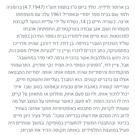
בן ארתור ולידיה. נולד ביום ט"ז בתמוז תש"ז
(4.7.1947)
ברומניה
ולמד שם בבית ספר יסודי ובאפריל
1961
עלה עם משפחתו
ארצה. כשהיה חיים בן
14
, נשלח על ידי עליית הנוער לקבוצת
משמרות ושם, אגב עבודה בטרקטורים, התפתחה אהבתו
למכונאות. הוא סיים את לימודיו בבית הספר התיכון בסמ"ת
שליד הטכניון העברי בחיפה. בן דודו, דוד דורבן, שהיה מדריכו
במתמטיקה, כתב דברים לזכרו וציין כי "לבעיות אפילו מסובכות,
היה ניגש בהתלהבות אשר בהכרח גרמה לאי סדר במחשבה".
אבל, ציין דוד, "הפתרון הסופי היה תמיד נקי ומדויק. התרשמתי
מהקפדנות והיסודיות שהיה מנסח אותו. אותה יסודיות התבטאה
אצלו גם בדברים קטנים. הוא התברך בעליזות ותשוקת חיים,
שהייתה קשורה באהבת אדם טבעית ובאמונה בטוב שבו. איני
יכול לזכור אותו, ולו גם פעם אחת, מתלונן או מתאונן על קיים.
היה לו הרבה הומור. לא פעם, כאשר שוחחנו על המצב ועל מה
שעתיד לקרות, היה מתבטא באופטימיות מתוך אמונה בעתיד.
לרוב היה מסכם את דעתו בבדיחה טובה". מגיל צעיר ניגן חיים
בכינור ובהתבגרו המשיך להתעניין במוסיקה. במשך שנתיים היה
פעיל במועצת התלמידים. באותה תקופה הכיר את חברתו,