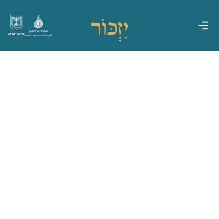
משרד הביטחון
מדינת ישראל
אגף משפחות, הנצחה ומורשת