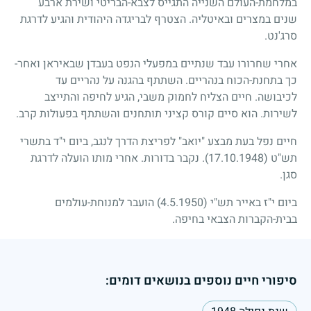
במלחמת-העולם השנייה התגייס לצבא-הבריטי ושירת ארבע
שנים במצרים ובאיטליה. הצטרף לבריגדה היהודית והגיע לדרגת
סרג'נט.
אחרי שחרורו עבד שנתיים במפעלי הנפט בעבדן שבאיראן ואחר-
כך בתחנת-הכוח בנהריים. השתתף בהגנה על נהריים עד
לכיבושה. חיים הצליח לחמוק משבי, הגיע לחיפה והתייצב
לשירות. הוא סיים קורס קציני תותחנים והשתתף בפעולות קרב.
חיים נפל בעת מבצע "יואב" לפריצת הדרך לנגב, ביום י"ד בתשרי
תש"ט
(17.10.1948)
. נקבר בדורות. אחרי מותו הועלה לדרגת
סגן.
ביום י"ז באייר תש"י
(4.5.1950)
הועבר למנוחת-עולמים
בבית-הקברות הצבאי בחיפה.
סיפורי חיים נוספים בנושאים דומים: