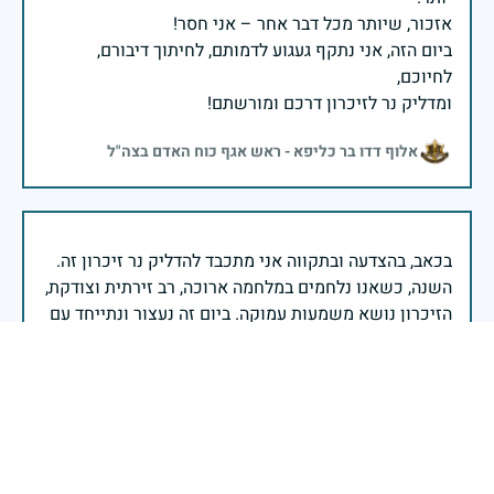
ביום הזה, אני נתקף געגוע לדמותם, לחיתוך דיבורם,
ומדליק נר לזיכרון דרכם ומורשתם!
אלוף דדו בר כליפא - ראש אגף כוח האדם בצה"ל
בכאב, בהצדעה ובתקווה אני מתכבד להדליק נר זיכרון זה.
השנה, כשאנו נלחמים במלחמה ארוכה, רב זירתית וצודקת,
הזיכרון נושא משמעות עמוקה. ביום זה נעצור ונתייחד עם
זכרם של טובי בנינו ובנותינו שנפלו בהגנה על המדינה.
מורשתם היא המצפן שמתווה את דרכינו, והיא המעניקה
משפחות יקרות, אנו מרכינים ראשנו ומתחייבים שנעמוד