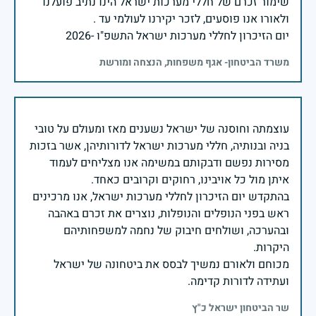
שימור זכרם של חללי מערכות ישראל הינו נתיב פועלנו
יום הזיכרון לחללי מערכות ישראל התשפ"ו -2026
משרד הביטחון- אגף משפחות, הנצחה ומורשת
עוצמתה וחוסנה של ישראל נשענים מאז ומעולם על טובי
בניה ובנותיה, חללי מערכות ישראל לדורותיהן, אשר בזכות
מסירות נפשם ודבקותם במשימה אנו מצליחים לעמוד
בהתקדש יום הזיכרון לחללי מערכות ישראל, אנו מרכינים
ראש בפני הנופלים והנופלות, נוצרים את זכרם באהבה
ובהערכה, ושולחים חיבוק של נחמה למשפחותיהם
מכוחם ולאורם נמשיך לבסס את ביטחונה של ישראל
ועתידה לדורות קדימה.
שר הביטחון ישראל כ"ץ