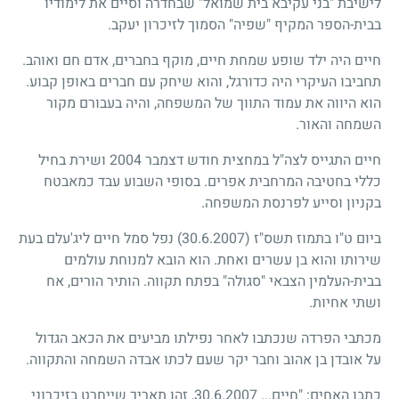
לישיבת "בני עקיבא בית שמואל" שבחדרה וסיים את לימודיו
בבית-הספר המקיף "שפיה" הסמוך לזיכרון יעקב.
חיים היה ילד שופע שמחת חיים, מוקף בחברים, אדם חם ואוהב.
תחביבו העיקרי היה כדורגל, והוא שיחק עם חברים באופן קבוע.
הוא היווה את עמוד התווך של המשפחה, והיה בעבורם מקור
השמחה והאור.
חיים התגייס לצה"ל במחצית חודש דצמבר 2004 ושירת בחיל
כללי בחטיבה המרחבית אפרים. בסופי השבוע עבד כמאבטח
בקניון וסייע לפרנסת המשפחה.
ביום ט"ו בתמוז תשס"ז
(30.6.2007)
נפל סמל חיים ליג'עלם בעת
שירותו והוא בן עשרים ואחת. הוא הובא למנוחת עולמים
בבית-העלמין הצבאי "סגולה" בפתח תקווה. הותיר הורים, אח
ושתי אחיות.
מכתבי הפרדה שנכתבו לאחר נפילתו מביעים את הכאב הגדול
על אובדן בן אהוב וחבר יקר שעם לכתו אבדה השמחה והתקווה.
כתבו האחים: "חיים... 30.6.2007, זהו תאריך שייחרט בזיכרוני