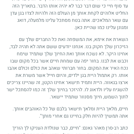
עד סוף חיי כי שום דבר כבר לא יהיה אותו הדבר. בתאריך הזה
החליט אלוהים לקחת אותך מן העולם הזה ולהיות לצדו בגן עדן
עם שאר המלאכים. אתה בטח מסתכל עלינו מלמעלה, דואג
ומגונן עלינו כמו שהיית כאן.
השארת את אימא, את המשפחה ואת כל החברים שלך עם
הזיכרון שלך חקוק בנו. אנחנו יודעים ששם אתה לא תהיה לבד,
אחינו היקר. לא נשכח אותך ואת החיוך שלך שתמיד שימח
וכבש את לבנו. בחור יפה עם שמחת חיים אשר בכל מקום שבו
נכח האיר את המקום. בחור חברותי שאהב את כולם וכולם אהבו
אותו. רק אתמול היית בגן ילדים, והיום חייל אשר משרת את
ארצו בגאווה. היית ותמיד תישאר אחינו הקטן, זה שהיינו צריכים
להשגיח עליו ולדאוג לו. להיזכר בחיוך שלך זה כמו להסתכל ישר
לתוך השמש, חיוך מסנוור שתמיד יישאר.
חיים, מלאך היית ומלאך תישאר בלבם של כל האוהבים אותך.
אתה תמשיך להיות חלק בחיינו גם אחרי מותך".
כתב רב-סרן מאהר גאנם: "חיים, כבר שנולדת העניקו לך הוריך