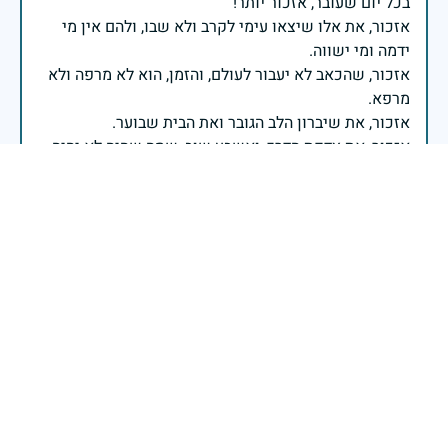
אזכור, את אלו שיצאו עימי לקרב ולא שבו, ולהם אין מי
אזכור, שהכאב לא יעבור לעולם, והזמן, הוא לא מרפה ולא
אזכור, את צדקת הדרך, ואשבע שוב, שמה שהיה לא יהיה
ביום הזה, אני נתקף געגוע לדמותם, לחיתוך דיבורם,
ומדליק נר לזיכרון דרכם ומורשתם!
אלוף דדו בר כליפא - ראש אגף כוח האדם בצה"ל
תמיד בלב עם החיוך הנצחי
30 באפריל 2025
דיווח