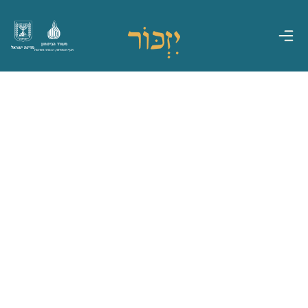
משרד הביטחון
מדינת ישראל
אגף משפחות, הנצחה ומורשת