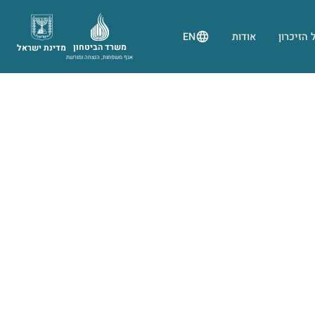
 הזיכרון
אודות
EN
משרד הביטחון
מדינת ישראל
אגף משפחות, הנצחה ומורשת