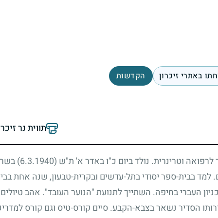
תו באתרי זיכרון
הקדשות
תווית נר זיכר
ר לרפואה וטרינרית. נולד ביום כ"ו באדר א' ת"ש
(6.3.1940)
בשריד
. למד בבית-ספר יסודי בתל-עדשים ובקרית-טבעון, שנה אחת בבי
יון העברי בחיפה. השתייך לתנועת "הנוער העובד". אהב טיולים
ותו הסדיר נשאר בצבא-הקבע. סיים קורס-טיס וגם קורס למדריכי-