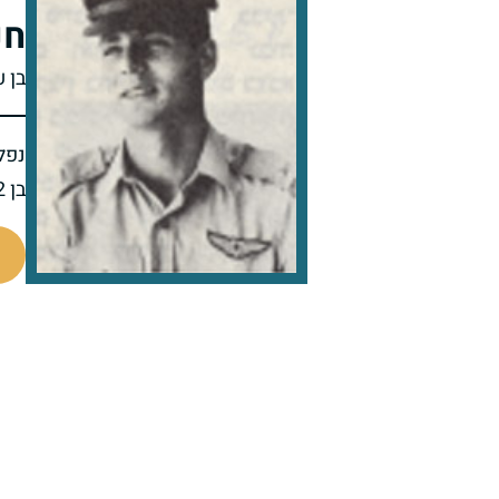
חנ
בן ע
נפל 
בן 22 בנופלו
91722