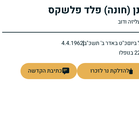
ן (חונה) פלד פלשקס
ליזה ודוב
ביום
כ"ט באדר ב' תשכ"ב
4.4.1962
להדלקת נר לזכרו
כתיבת הקדשה