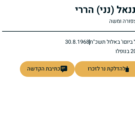
נאל (נני) הררי
צפורה ומשה
ביום
ו' באלול תשכ"ח
30.8.1968
להדלקת נר לזכרו
כתיבת הקדשה