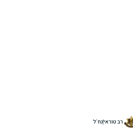
רב טוראי
נח`ל