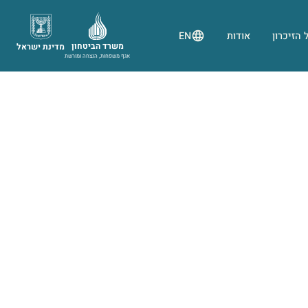
 הזיכרון
אודות
EN
משרד הביטחון
מדינת ישראל
אגף משפחות, הנצחה ומורשת