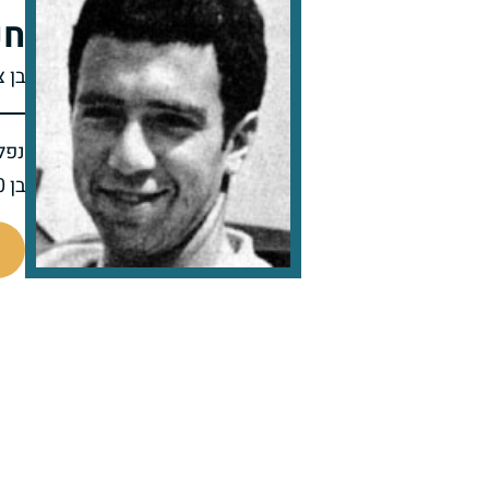
חנ
בן 
נפל 
בן 20 בנופלו
90732