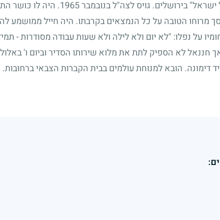
 ישראל" בירושלים. גויס לצה"ל בנובמבר
1965
. היה לו כושר התי
סך מרוחו הטובה על כל הנמצאים בקרבתו. היה חייל ממושמע לה
על נפלו: "לא יום ולא לילה ולא שעות עבודה מסודרות - תמיד 
ך חננאל לא הספיק לתת את מלוא שירותו הסדיר וביום ו' באלו
ד דימונה. הובא למנוחת עולמים בבית הקברות הצבאי ברחובות. ח
ם: