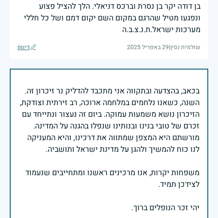
בן דודה יקר בן נסרת וברכס דניאלי. הלך להציל פצוע
ונפגעו מטיל שהרגם במקום השם יקום דמם ושל כל חללי
מערכות ישראל.ת.נ.צ.ב.ה
שולמית נסין
|
29 באפריל 2025
דיווח
בכאב, בהצדעה ובתקווה אני מתכבד להדליק נר זיכרון זה.
השנה, כשאנו נלחמים במלחמה ארוכה, רב זירתית וצודקת,
הזיכרון נושא משמעות עמוקה. ביום זה נעצור ונתייחד עם
זכרם של טובי בנינו ובנותינו שנפלו בהגנה על המדינה.
מורשתם היא המצפן שמתווה את דרכינו, והיא המעניקה
משפחות יקרות, אנו מרכינים ראשנו ומתחייבים שנעמוד
יהי זכר הנופלים ברוך.