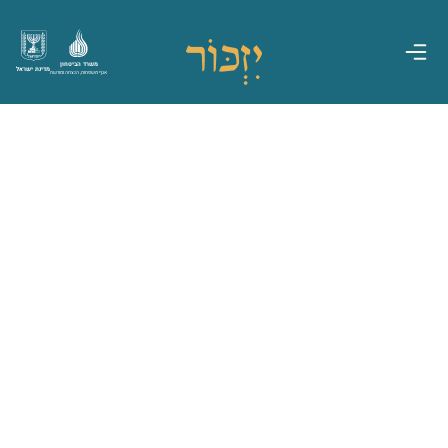
משרד הביטחון
מדינת ישראל
אגף משפחות, הנצחה ומורשת