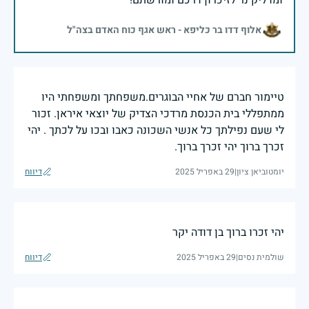
ומדליק נר לזיכרון דרכם ומורשתם!
אלוף דדו בר כליפא - ראש אגף כוח האדם בצה"ל
טיימור חברם של אחיי הבוגרים.משפחתך ומשפחתי היו
ממתפללי בית הכנסת מרדכי הצדיק של יוצאי איראן. זכור
לי שעם נפילתך כל אנשי השכונה כאבו ובכו על לכתך . יהי
זכרך ברוך יהי זכרך ברוך.
יומטוביאן ציון
|
29 באפריל 2025
דיווח
יהי זכרו ברוך בן דודה יקר
שולמית נסים
|
29 באפריל 2025
דיווח