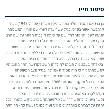
סיפור חייו
בן ברקאס ונסרה. נולד בחודש ניסן תש"ח (אפריל
1948
) בעיר
קרמנשה אשר בפרס. בגיל עשר עלה לארץ עם הוריו. המשפחה
הגיעה לעכו וטימור למד שם עד כיתה ד' בבית הספר על שם הרב
קוק במעברת נפוליון ואחר כך בכיתות ה' ו-ו' בבית הספר
"רמב"ם". מתוך רצון לעזור לאביו בפרנסת המשפחה, בת עשר
הנפשות, עבר למוסד "פילדלפיה" בעכו כדי ללמוד מקצוע וכעבור
שנה יצא לעבודה כברזלן. היה מדריך ספורט בבית הספר
"ביאליק" בעכו. את חובתו למולדתו חשב לקדושה יותר מחובותיו
למשפחתו אף כי היה מסור ונאמן לה. בגלל מצב המשפחה
הקשה הוצע לו להיות משוחרר משירות צבאי אך הוא דחה את
ההצעה בכל תוקף ובאוגוסט
1966
גויס והתנדב לחיל הצנחנים.
עוד לפני שסיים קורס מ"כ פרצה מלחמת ששת הימים והוא
נקלע לקרב באמצע שירות החובה שלו. הוריו חרדו מאד
וכשהציעו לו לחפש דרך שלא להשתתף בקרב ביקש מהוריו לבל
יחזרו על דבריהם באמרו: "אם אני ועוד כמוני נעשה כך - מה יהיה