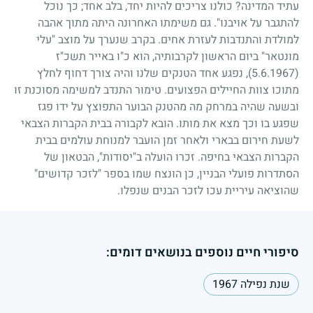
עתיד המדינה? כולנו צריכים להיות יחד, בלב אחד
;
כך נוכל
להתגבר על אויבנו". גם משימתו האחרונה היתה מתוך אהבה
למולדת והתנדבות לעזרת אחים. בקרב שנערך על מוצב "עלי
מונטאר" ביום הראשון לקרבותיה, הוא כ"ו באייר תשכ"ז
(5.6.1967)
, נפגע אחד הטנקים שלנו והיה צורך דחוף לחלץ
מתוכו צוות החיילים הפצועים. טימור התנדב למשימה מסוכנת זו
ובשעה שהיה במרחק מה מהטנק הבוער התפוצץ על ידו פגז
שפגע בו וכך מצא את מותו. הובא לקבורה בבית הקברות הצבאי
לשעת חירום בבארי ולאחר זמן הועבר למנוחת עולמים בבית
הקברות הצבאי בחיפה. זכרו הועלה ב"יסודות", הבטאון של
הסתדרות פועלי הבניין, כן הונצח שמו בספר "לזכר קדושים"
שהוציאה עיריית עכו לזכר הבנים שנפלו.
סיפורי חיים נוספים בנושאים דומים:
שנת נפילה 1967