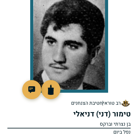
45841
רב טוראי
חטיבת הצנחנים
טימור (דני) דניאלי
בן נצרתי וברקס
נפל ביום