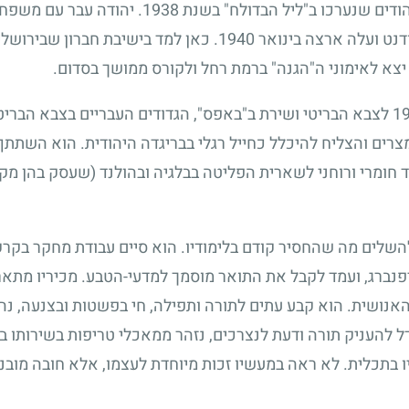
ודים שנערכו ב"ליל הבדולח" בשנת
1938
. יהודה עבר עם משפחת
דנט ועלה ארצה בינואר
1940
. כאן למד בישיבת חברון שבירושל
צא לאימוני ה"הגנה" ברמת רחל ולקורס ממושך בסדום.
1
לצבא הבריטי ושירת ב"באפס", הגדודים העבריים בצבא הבריטי
צרים והצליח להיכלל כחייל רגלי בבריגדה היהודית. הוא השתתף
 חומרי ורוחני לשארית הפליטה בבלגיה ובהולנד (שעסק בהן מק
לים מה שהחסיר קודם בלימודיו. הוא סיים עבודת מחקר בקרק
יפנברג, ועמד לקבל את התואר מוסמך למדעי-הטבע. מכיריו מתא
נושית. הוא קבע עתים לתורה ותפילה, חי בפשטות ובצנעה, נהג ח
העניק תורה ודעת לנצרכים, נזהר ממאכלי טריפות בשירותו בצ
ו בתכלית. לא ראה במעשיו זכות מיוחדת לעצמו, אלא חובה מוב