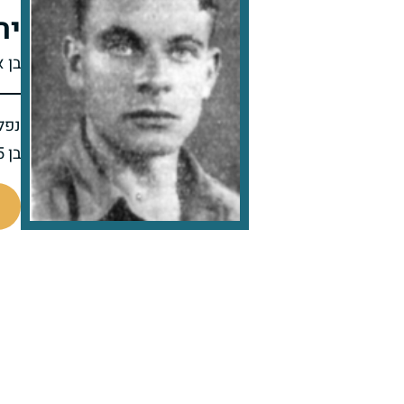
יה
בן א
נפל 
בן 25.5 בנופלו
88807