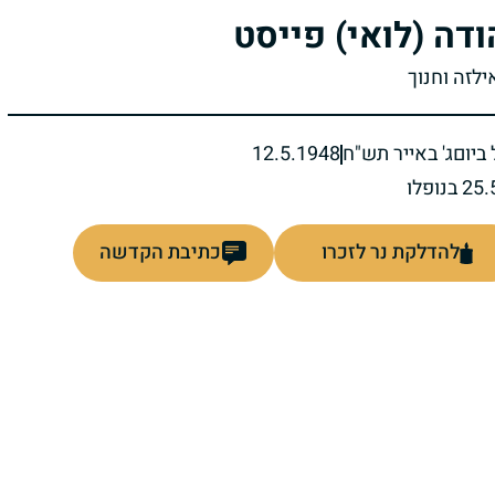
ודה (לואי) פייסט
ילזה וחנוך
ביום
ג' באייר תש"ח
12.5.1948
להדלקת נר לזכרו
כתיבת הקדשה