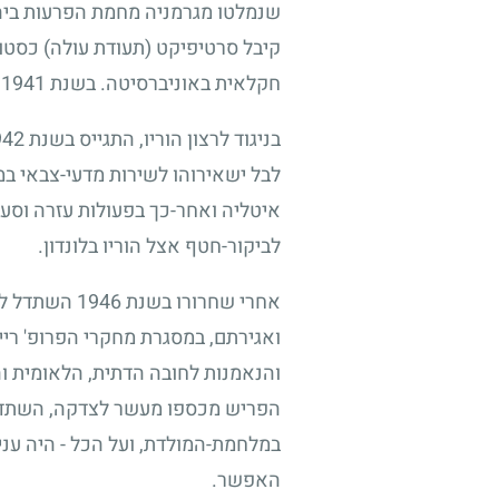
שנמלטו מגרמניה מחמת הפרעות ביה
קיבל סרטיפיקט (תעודת עולה) כסטו
חקלאית באוניברסיטה. בשנת
1941
י
בניגוד לרצון הוריו, התגייס בשנת
942
לבל ישאירוהו לשירות מדעי-צבאי במ
איטליה ואחר-כך בפעולות עזרה וסעד
לביקור-חטף אצל הוריו בלונדון.
אחרי שחרורו בשנת
1946
השתדל להש
ואגירתם, במסגרת מחקרי הפרופ' רי
והנאמנות לחובה הדתית, הלאומית והא
הפריש מכספו מעשר לצדקה, השתדל ל
במלחמת-המולדת, ועל הכל - היה עני
האפשר.