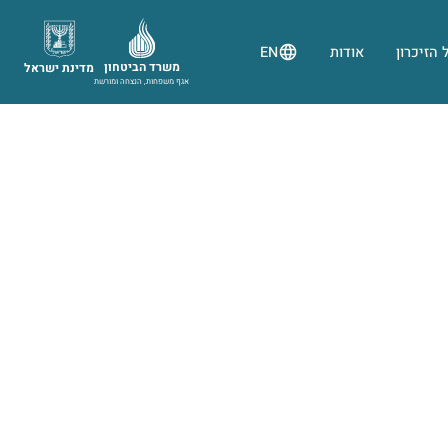
 הזיכרון
אודות
EN
משרד הביטחון
מדינת ישראל
אגף משפחות, הנצחה ומורשת