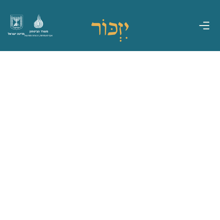
משרד הביטחון
מדינת ישראל
אגף משפחות, הנצחה ומורשת