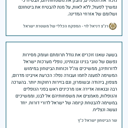
נזכור את הנופלים, נחבק את משפחותיהם, ונבטיח כי
נמשיך לפעול, ללא לאות, על מנת להבטיח את ביטחונם
ושלומם של אזרחי המדינה.
רנ"צ דניאל לוי - המפקח הכללי של משטרת ישראל
בשעה שאנו זוכרים את גודל תרומתם ועומק מסירות
נפשם של טובי בנינו ובנותינו, נופלי מערכות ישראל
לדורותיהן, ממשיכים צה"ל וכוחות הביטחון במימוש
המשימה למענה לחמו ועבורה נפלו: הכרעת אויבינו מדרום,
מצפון, ביהודה ובשומרון, וגם בזירות רחוקות יותר. בהערכה
רבה ובגאווה אדירה אנו מרכינים ראש בפני הנופלים
והנופלות, מאמצים את משפחותיהם אל לבנו, וממשיכים
במשימה להבטחת קיומה של ישראל לדורי דורות. יחד
נעשה ונצליח.
שר הביטחון ישראל כ"ץ