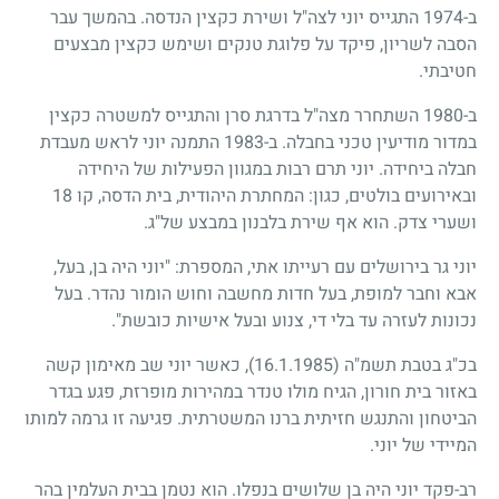
ב-1974 התגייס יוני לצה"ל ושירת כקצין הנדסה. בהמשך עבר
הסבה לשריון, פיקד על פלוגת טנקים ושימש כקצין מבצעים
חטיבתי.
ב-1980 השתחרר מצה"ל בדרגת סרן והתגייס למשטרה כקצין
במדור מודיעין טכני בחבלה. ב-1983 התמנה יוני לראש מעבדת
חבלה ביחידה. יוני תרם רבות במגוון הפעילות של היחידה
ובאירועים בולטים, כגון: המחתרת היהודית, בית הדסה, קו 18
ושערי צדק. הוא אף שירת בלבנון במבצע של"ג.
יוני גר בירושלים עם רעייתו אתי, המספרת: "יוני היה בן, בעל,
אבא וחבר למופת, בעל חדות מחשבה וחוש הומור נהדר. בעל
נכונות לעזרה עד בלי די, צנוע ובעל אישיות כובשת".
בכ"ג בטבת תשמ"ה
(16.1.1985)
, כאשר יוני שב מאימון קשה
באזור בית חורון, הגיח מולו טנדר במהירות מופרזת, פגע בגדר
הביטחון והתנגש חזיתית ברנו המשטרתית. פגיעה זו גרמה למותו
המיידי של יוני.
רב-פקד יוני היה בן שלושים בנפלו. הוא נטמן בבית העלמין בהר