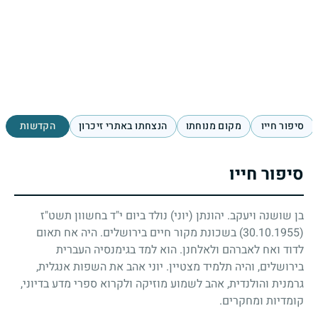
סיפור חייו
מקום מנוחתו
הנצחתו באתרי זיכרון
הקדשות
סיפור חייו
בן שושנה ויעקב. יהונתן (יוני) נולד ביום י"ד בחשוון תשט"ז
(30.10.1955)
בשכונת מקור חיים בירושלים. היה אח תאום
לדוד ואח לאברהם ולאלחנן. הוא למד בגימנסיה העברית
בירושלים, והיה תלמיד מצטיין. יוני אהב את השפות אנגלית,
גרמנית והולנדית, אהב לשמוע מוזיקה ולקרוא ספרי מדע בדיוני,
קומדיות ומחקרים.