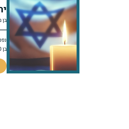
יה
בן 
נפט
בן 70 בפטירתו
46663