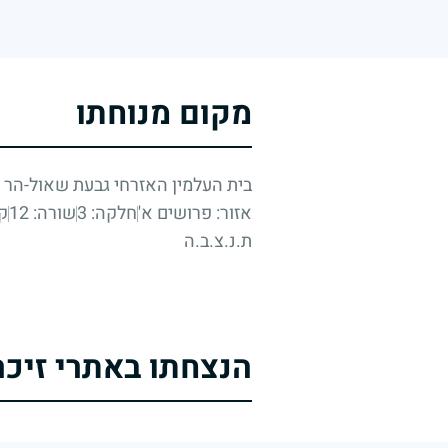
מקום מנוחתו
בית העלמין האזרחי גבעת שאול-הר 
אזור: פרושים א'
חלקה: 3
שורה: 12
קב
ת.נ.צ.ב.ה
הנצחתו באתרי זיכר