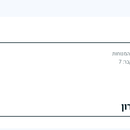
המנוחות
ר: 7
ון