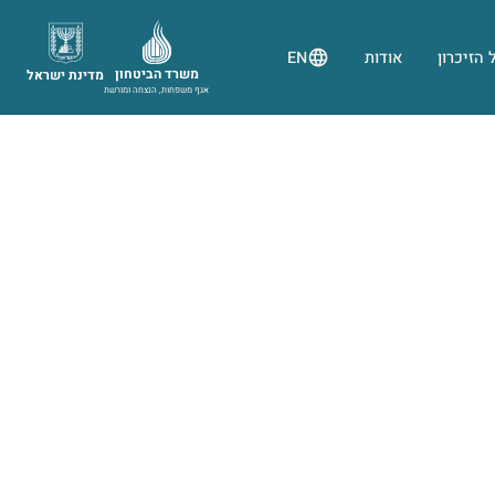
 הזיכרון
אודות
EN
משרד הביטחון
מדינת ישראל
אגף משפחות, הנצחה ומורשת