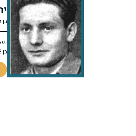
יה
בן ה
נפל 
בן 22 בנופלו
91025