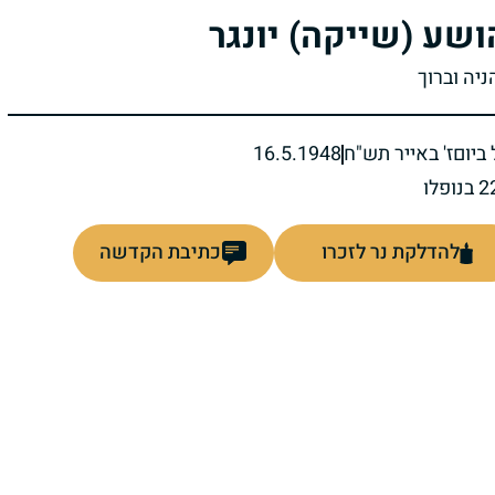
ושע (שייקה) יונגר
ניה וברוך
ביום
ז' באייר תש"ח
16.5.1948
להדלקת נר לזכרו
כתיבת הקדשה