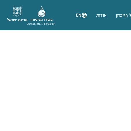
 הזיכרון
אודות
EN
משרד הביטחון
מדינת ישראל
אגף משפחות, הנצחה ומורשת