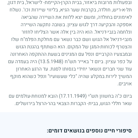
ובפעולות מרובות ביאזור, בבית הקרן-הקיימת- לישראל, בית דגון,
תל-א-ריש, חולדה, בקרבות שער הגיא, בליווי שיירות וכו'. נשלח
לאימונים בחולדה, ומשם יצא ללוות את השיירה שהביאה
אספקה והבקיעה דרך לגוש עציון. בשובה נתקעה השיירה
ונלחמה בנבי-דניאל. הוא היה בין אלה אשר הצליחו לחזור
מנבי-דניאל אל הגוש ושם כבר נשאר עם מחלקת הפלמ"ח שלו
והצטרף לכוחות-המגן של המקום. הוא השתתף בהגנת הגוש
ובמבצעיו הקרביים ונפל עם המגינים בשעת ההתקפה האחרונה
על כפר עציון. ביום ד' באייר תש"ח
(13.5.1948)
היה בעמדה עם
עוד שני חברים ונשאר יחידי בנסותו לסגת. עד הרגע האחרון
המשיך לירות במקלע שהיה "כלי שעשועיו" ונפל כשהוא מוקף
אויבים.
ביום כ"ה בחשוון תש"י
(17.11.1949)
הובא למנוחת-עולמים עם
שאר חללי הגוש, בבית- הקברות הצבאי בהר-הרצל בירושלים.
סיפורי חיים נוספים בנושאים דומים: