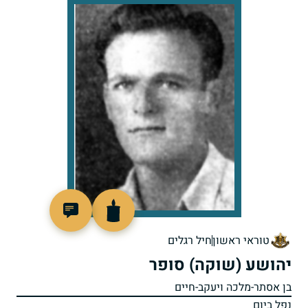
88357
טוראי ראשון
חיל רגלים
יהושע (שוקה) סופר
בן אסתר-מלכה ויעקב-חיים
נפל ביום