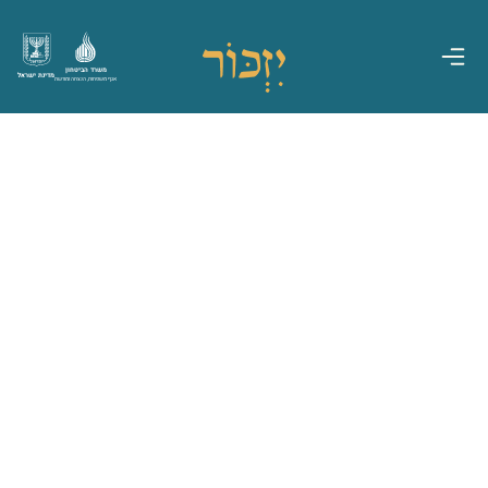
משרד הביטחון
מדינת ישראל
אגף משפחות, הנצחה ומורשת