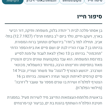
סיפור חייו
מקום מנוחתו
הנצחתו באתרי זיכרון
הקדשות
סיפור חייו
בן אסתר-מלכה לבית ר' יהודה בלנק, משפחה ותיקה, דור רביעי
בארץ, ויעקב-חיים, נולד ביום י"ב בתמוז תרפ"ז
(12.7.1927)
בתל-
אביב. תחילה למד ב"חדר" בירושלים ונתחנך ברוח המסורת.
בהיותו בן
7
עברו הוריו לבת ים ושם סיים את בית-הספר הדתי
"תחכמוני". בהיותו בן
13
נאלץ לצאת לעבוד על-מנת לסייע
בפרנסת המשפחה. הוא עבד במקצועות שונים ורבים והצטיין
מאוד בתפיסתו וחריצותו הרבה, במיוחד כחשמלאי, מכונאי
ושרברב. יהושע הצטרף ל"הגנה" עוד משחר נעוריו, ובגיל
14
סיים קורסים לאיתות וקשר ועזרה ראשונה. בהיותו בן
16
הצטרף לפלמ"ח ושירת בו שנים מספר עד שעבר ל"רזרבה"
(מילואי הפלמ"ח).
בראשית מלחמת-העצמאות התייצב מיד לשירות פעיל. במסגרת
חטיבת הפלמ"ח השתתף בהגנת בת ים, בביעור קני-מרצחים